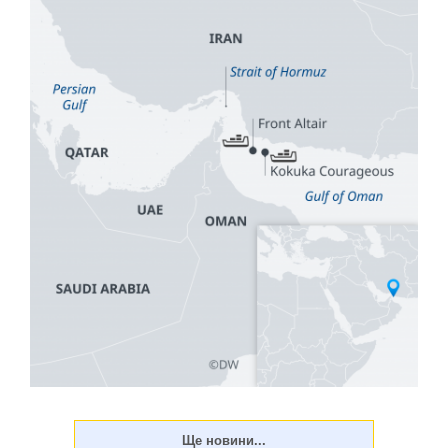
Іран заявив про досягнення угоди з Оманом щодо
запропонованого маршруту судноплавства через