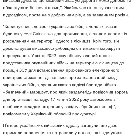
військові думали, що місцевий знає усі дороги і може допомогти
облаштувати безпечні позиції. Якийсь час він опікувався цим
підрозділом, проте не з добрих намірів, а за завданням росіян.
"Користуючись довірою українських бійців, чоловік вказав
будинок у селі Співаківка для проживання, а згодом допоміг із
розселенням на території одного з лісництв. Крім того, він
демонстрував військовослужбовцям оптимальні маршрути
пересування. У квітні 2022 року обвинувачений провів
представника окупаційних військ на територією лісництва до
позицій ЗСУ для встановлення прихованого електронного
пристрою стеження. Дізнавшись про запланований виїзд
українських бійців, зрадник вказав водієві бригади нібито
«безпечний» маршрут, про який заздалегідь повідомив ворога
для організації нападу. 17 квітня 2022 року автомобіль з
особовим складом потрапив у засідку збройних сил рф", —
повідомили у Харківській обласній прокуратурі.
П’ятеро українських військових одразу загинули, ще двоє
отримали поранення та потрапили у полон, інші відступили.