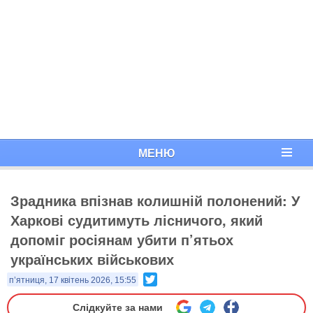
МЕНЮ
Зрадника впізнав колишній полонений: У
Харкові судитимуть лісничого, який
допоміг росіянам убити п’ятьох
українських військових
Twitter
п’ятниця, 17 квітень 2026, 15:55
Слідкуйте за нами