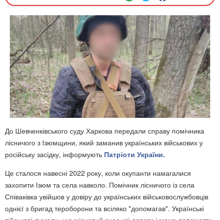
До Шевченківського суду Харкова передали справу помічника
лісничого з Ізюмщини, який заманив українських військових у
російську засідку, інформують
Патріоти України.
Це сталося навесні 2022 року, коли окупанти намагалися
захопити Ізюм та села навколо. Помічник лісничого із села
Співаківка увійшов у довіру до українських військовослужбовців
однієї з бригад тероборони та всіляко "допомагав". Українські