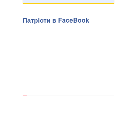
Ормузьку протоку. Про це повідомляє Bloomberg у середу,
5 серпня, передають Патріоти України. Речник
Міністерства закордонних справ Ірану Есмаїл Багаї
Патріоти в FaceBook
розповів,...