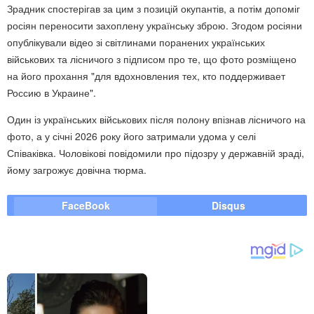
Зрадник спостерігав за цим з позицій окупантів, а потім допоміг
росіян переносити захоплену українську зброю. Згодом росіяни
опублікували відео зі світлинами поранених українських
військових та лісничого з підписом про те, що фото розміщено
на його прохання "для вдохновления тех, кто поддерживает
Россию в Украине".
Один із українських військових після полону впізнав лісничого на
фото, а у січні 2026 року його затримали удома у селі
Співаківка. Чоловікові повідомили про підозру у державній зраді,
йому загрожує довічна тюрма.
FaceBook
Disqus