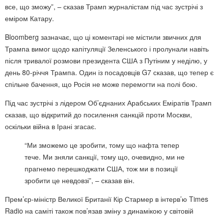
все, що зможу”, – сказав Трамп журналістам під час зустрічі з
еміром Катару.
Bloomberg зазначає, що ці коментарі не містили звичних для
Трампа вимог щодо капітуляції Зеленського і пролунали навіть
після тривалої розмови президента США з Путіним у неділю, у
день 80-річчя Трампа. Один із посадовців G7 сказав, що тепер є
спільне бачення, що Росія не може перемогти на полі бою.
Під час зустрічі з лідером Об’єднаних Арабських Еміратів Трамп
сказав, що відкритий до посилення санкцій проти Москви,
оскільки війна в Ірані згасає.
“Ми зможемо це зробити, тому що нафта тепер
тече. Ми зняли санкції, тому що, очевидно, ми не
прагнемо перешкоджати США, тож ми в позиції
зробити це невдовзі”, – сказав він.
Прем’єр-міністр Великої Британії Кір Стармер в інтерв’ю Times
Radio на саміті також пов’язав зміну з динамікою у світовій