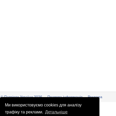
© Патріоти України 2026
Правова інформація
Реклама
Ми використовуємо cookies для аналізу
info
@
patrioty.org.ua
трафіку та реклами.
Детальніше