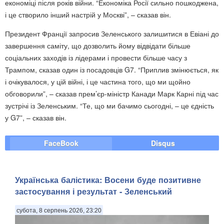
економіці після років війни. “Економіка Росії сильно пошкоджена,
і це створило інший настрій у Москві”, – сказав він.
Президент Франції запросив Зеленського залишитися в Евіані до
завершення саміту, що дозволить йому відвідати більше
соціальних заходів із лідерами і провести більше часу з
Трампом, сказав один із посадовців G7. “Приплив змінюється, як
і очікувалося, у цій війні, і це частина того, що ми щойно
обговорили”, – сказав прем’єр-міністр Канади Марк Карні під час
зустрічі із Зеленським. “Те, що ми бачимо сьогодні, – це єдність
у G7”, – сказав він.
FaceBook
Disqus
Українська балістика: Восени буде позитивне
застосування і результат - Зеленський
субота, 8 серпень 2026, 23:20