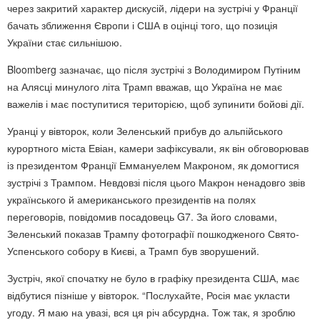
через закритий характер дискусій, лідери на зустрічі у Франції
бачать зближення Європи і США в оцінці того, що позиція
України стає сильнішою.
Bloomberg зазначає, що після зустрічі з Володимиром Путіним
на Алясці минулого літа Трамп вважав, що Україна не має
важелів і має поступитися територією, щоб зупинити бойові дії.
Уранці у вівторок, коли Зеленський прибув до альпійського
курортного міста Евіан, камери зафіксували, як він обговорював
із президентом Франції Еммануелем Макроном, як домогтися
зустрічі з Трампом. Невдовзі після цього Макрон ненадовго звів
українського й американського президентів на полях
переговорів, повідомив посадовець G7. За його словами,
Зеленський показав Трампу фотографії пошкодженого Свято-
Успенського собору в Києві, а Трамп був зворушений.
Зустріч, якої спочатку не було в графіку президента США, має
відбутися пізніше у вівторок. “Послухайте, Росія має укласти
угоду. Я маю на увазі, вся ця річ абсурдна. Тож так, я зроблю