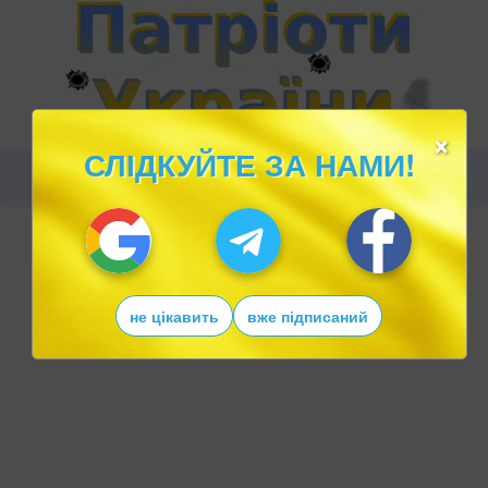
×
СЛІДКУЙТЕ ЗА НАМИ!
не цікавить
вже підписаний