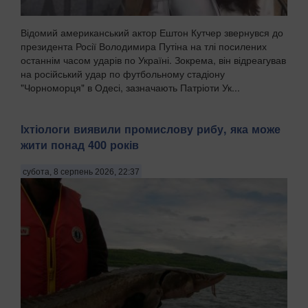
Відомий американський актор Ештон Кутчер звернувся до
президента Росії Володимира Путіна на тлі посилених
останнім часом ударів по Україні. Зокрема, він відреагував
на російський удар по футбольному стадіону
"Чорноморця" в Одесі, зазначають Патріоти Ук...
Іхтіологи виявили промислову рибу, яка може
жити понад 400 років
субота, 8 серпень 2026, 22:37