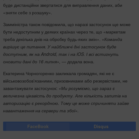
буде дистанційни звертатися для виправлення даних, аби
«зняти себе з розшуку».
Замміністра також повідомила, що наразі застосунок ще може
бути недоступним у деяких країнах через те, що «маркетам
треба декілька днів на обробку будь-яких змін».
«Команда
вирішує це питання. У найближчі дні застосунок буде
доступним, як на Android, так і на iOS. І всі встигнуть
оновити дані до 16 липня»,
— додала вона.
Екатерина Чорногоренко закликала громадян, які не є
військовозобов'язаними, призовниками або резервістами, не
завантажувати застосунок:
«Ми розуміємо, що зараз є
величезна цікавість до продукту. Але кількість запитів на
авторизацію є рекордною. Тому це може спричиняти зайве
навантаження на сервери та збої».
FaceBook
Disqus