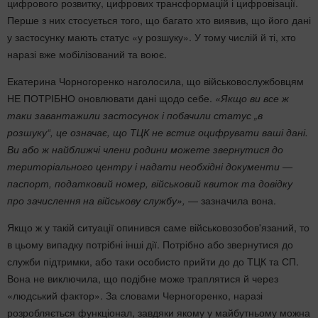
цифрового розвитку, цифрових трансформацій і цифровізації.
Перше з них стосується того, що багато хто виявив, що його дані
у застосунку мають статус «у розшуку». У тому числій й ті, хто
наразі вже мобілізований та воює.
Екатерина Чорногоренко наголосила, що військовослужбовцям
НЕ ПОТРІБНО оновлювати дані щодо себе.
«Якщо ви все ж
таки завантажили застосунок і побачили статус „в
розшуку“, це означає, що ТЦК не встиг оцифрувати ваші дані.
Ви або ж найближчі члени родини можете звернутися до
територіального центру і надати необхідні документи —
паспорт, податковий номер, військовий квиток та довідку
про зачислення на військову службу»,
— зазначила вона.
Якщо ж у такій ситуації опинився саме військовозобов'язаний, то
в цьому випадку потрібні інші дії. Потрібно або звернутися до
служби підтримки, або таки особисто прийти до до ТЦК та СП.
Вона не виключила, що подібне може траплятися й через
«людський фактор». За словами Черногоренко, наразі
розробляється функціонал, завдяки якому у майбутньому можна