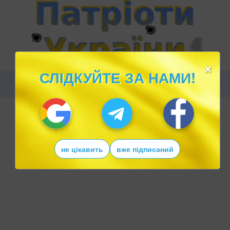
×
СЛІДКУЙТЕ ЗА НАМИ!
не цікавить
вже підписаний