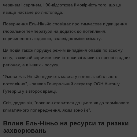
червнем і серпнем, і 90-відсоткова ймовірність того, що це
явище настане до листопада.
Повернення Ель-Ніньйо сповіщає про тимчасове підвищення
глобальної температури на додаток до потепління,
спричиненого людиною, внаслідок зміни клімату.
Ця подія також порушує режим випадіння опадів по всьому
світу, зазвичай спричиняючи інтенсивні зливи та повені в одних
регіонах, а в інших - посуху.
"Умови Ель-Ніньйо підлиють масла у вогонь глобального
потепління", - заявив Генеральний секретар ООН Антоніу
Гутерріш у вівторок вранці.
Світ, додав він, "повинен ставитися до цього як до термінового
кліматичного попередження, яким воно і є".
Вплив Ель-Ніньо на ресурси та ризики
захворювань