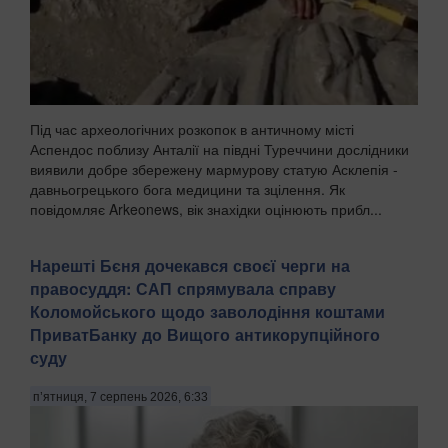
Під час археологічних розкопок в античному місті
Аспендос поблизу Анталії на півдні Туреччини дослідники
виявили добре збережену мармурову статую Асклепія -
давньогрецького бога медицини та зцілення. Як
повідомляє Arkeonews, вік знахідки оцінюють прибл...
Нарешті Бєня дочекався своєї черги на
правосуддя: САП спрямувала справу
Коломойського щодо заволодіння коштами
ПриватБанку до Вищого антикорупційного
суду
п’ятниця, 7 серпень 2026, 6:33