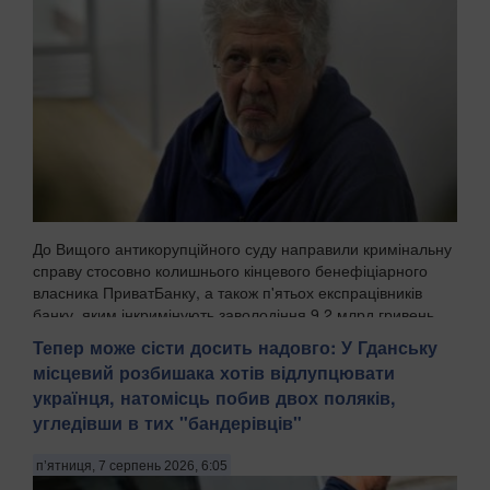
До Вищого антикорупційного суду направили кримінальну
справу стосовно колишнього кінцевого бенефіціарного
власника ПриватБанку, а також п'ятьох експрацівників
банку, яким інкримінують заволодіння 9,2 млрд гривень.
Про це повідомила Спеціалізована антик...
Тепер може сісти досить надовго: У Гданську
місцевий розбишака хотів відлупцювати
українця, натомісць побив двох поляків,
угледівши в тих "бандерівців"
п’ятниця, 7 серпень 2026, 6:05