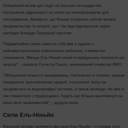
Очікуваний вплив цієї події на сільське господарство,
постачання гідроенергії та попит на електроенергію для
охолодження, ймовірно, ще більше погіршить світові запаси
продовольства та енергії, що і так відслідковується через
наслідки блокади Ормузької протоки.
"Надзвичайна спека сама по собі вже є однією з
найсмертоносніших кліматичних небезпек, з якими ми
стикаємося. Явище Ель-Ніньйо може в середньому посилити цю
загрозу", - сказала Селеста Сауло, генеральний секретар ВМО.
"Збільшення кількості захворювань, пов’язаних зі спекою, ширше
поширення трансмісивних хвороб, посилення тиску на
продовольчі та водопровідні системи, а також громади, які вже й
так стикаються з труднощами, будуть ще більше виштовхнуті за
межі своїх можливостей", - додала вона.
Сила Ель-Ніньйо
Масштаб впливу залежить від сили Ель-Ніньйо. І є ознаки того,