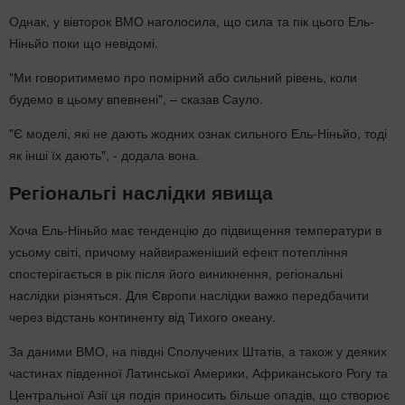
Однак, у вівторок ВМО наголосила, що сила та пік цього Ель-
Ніньйо поки що невідомі.
"Ми говоритимемо про помірний або сильний рівень, коли
будемо в цьому впевнені", – сказав Сауло.
"Є моделі, які не дають жодних ознак сильного Ель-Ніньйо, тоді
як інші їх дають", - додала вона.
Регіональгі наслідки явища
Хоча Ель-Ніньйо має тенденцію до підвищення температури в
усьому світі, причому найвираженіший ефект потепління
спостерігається в рік після його виникнення, регіональні
наслідки різняться. Для Європи наслідки важко передбачити
через відстань континенту від Тихого океану.
За даними ВМО, на півдні Сполучених Штатів, а також у деяких
частинах південної Латинської Америки, Африканського Рогу та
Центральної Азії ця подія приносить більше опадів, що створює