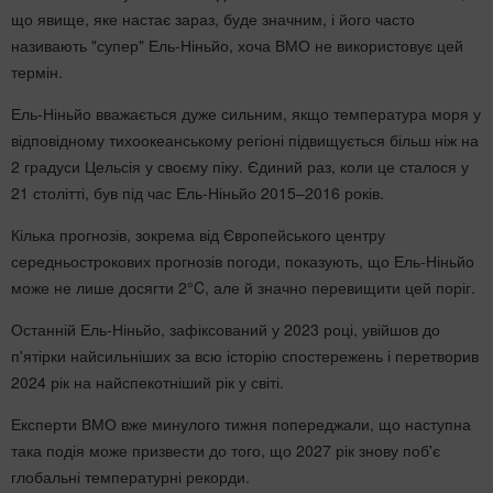
що явище, яке настає зараз, буде значним, і його часто
називають "супер" Ель-Ніньйо, хоча ВМО не використовує цей
термін.
Ель-Ніньйо вважається дуже сильним, якщо температура моря у
відповідному тихоокеанському регіоні підвищується більш ніж на
2 градуси Цельсія у своєму піку. Єдиний раз, коли це сталося у
21 столітті, був під час Ель-Ніньйо 2015–2016 років.
Кілька прогнозів, зокрема від Європейського центру
середньострокових прогнозів погоди, показують, що Ель-Ніньйо
може не лише досягти 2°C, але й значно перевищити цей поріг.
Останній Ель-Ніньйо, зафіксований у 2023 році, увійшов до
п'ятірки найсильніших за всю історію спостережень і перетворив
2024 рік на найспекотніший рік у світі.
Експерти ВМО вже минулого тижня попереджали, що наступна
така подія може призвести до того, що 2027 рік знову поб'є
глобальні температурні рекорди.