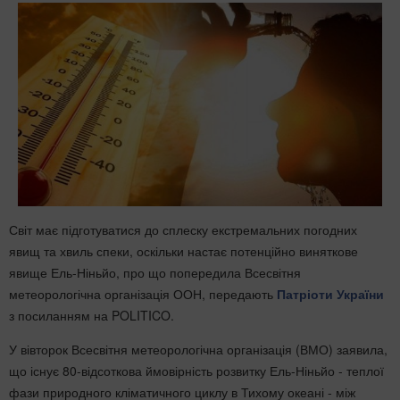
Світ має підготуватися до сплеску екстремальних погодних
явищ та хвиль спеки, оскільки настає потенційно виняткове
явище Ель-Ніньйо, про що попередила Всесвітня
метеорологічна організація ООН, передають
Патріоти України
з посиланням на POLITICO.
У вівторок Всесвітня метеорологічна організація (ВМО) заявила,
що існує 80-відсоткова ймовірність розвитку Ель-Ніньйо - теплої
фази природного кліматичного циклу в Тихому океані - між