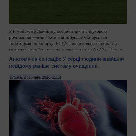
У німецькому Лейпцигу безпілотник із вибуховою
речовиною могли збити з автобуса, який рухався
територією аеропорту. БПЛА виявили всього за кілька
метрів від українського вантажного літака Ан-124. Про це
пише WELT із посиланням на німецькі органи безпек...
Анатомічна сенсація: У серці людини знайшли
невідому раніше систему очищення.
субота, 8 серпень 2026, 11:14