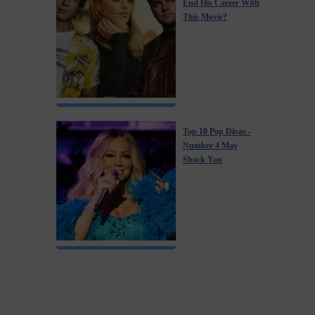
End His Career With
This Movie?
Top 10 Pop Divas -
Number 4 May
Shock You