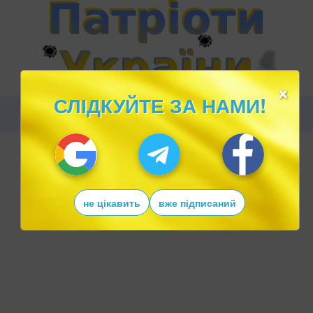
×
СЛІДКУЙТЕ ЗА НАМИ!
не цікавить
вже підписаний