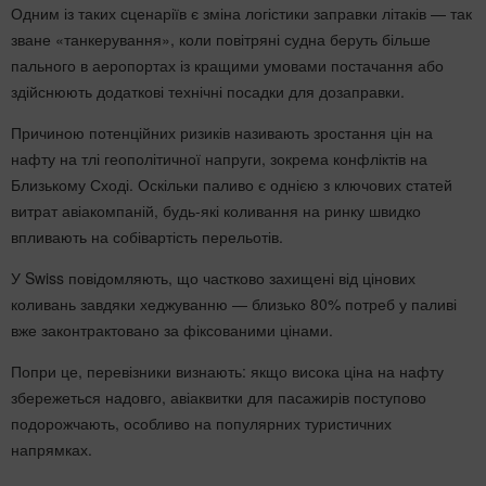
Одним із таких сценаріїв є зміна логістики заправки літаків — так
зване «танкерування», коли повітряні судна беруть більше
пального в аеропортах із кращими умовами постачання або
здійснюють додаткові технічні посадки для дозаправки.
Причиною потенційних ризиків називають зростання цін на
нафту на тлі геополітичної напруги, зокрема конфліктів на
Близькому Сході. Оскільки паливо є однією з ключових статей
витрат авіакомпаній, будь-які коливання на ринку швидко
впливають на собівартість перельотів.
У Swiss повідомляють, що частково захищені від цінових
коливань завдяки хеджуванню — близько 80% потреб у паливі
вже законтрактовано за фіксованими цінами.
Попри це, перевізники визнають: якщо висока ціна на нафту
збережеться надовго, авіаквитки для пасажирів поступово
подорожчають, особливо на популярних туристичних
напрямках.