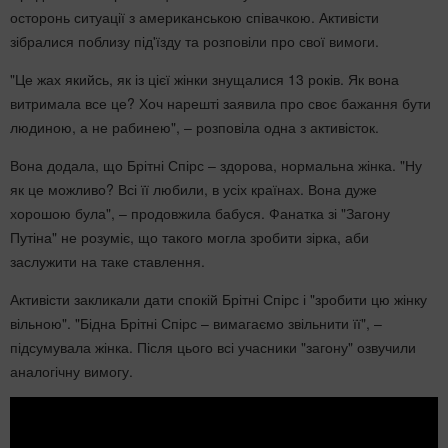
осторонь ситуації з американською співачкою. Активісти
зібралися поблизу під'їзду та розповіли про свої вимоги.
"Це жах якийсь, як із цієї жінки знущалися 13 років. Як вона
витримала все це? Хоч нарешті заявила про своє бажання бути
людиною, а не рабинею", – розповіла одна з активісток.
Вона додала, що Брітні Спірс – здорова, нормальна жінка. "Ну
як це можливо? Всі її любили, в усіх країнах. Вона дуже
хорошою була", – продовжила бабуся. Фанатка зі "Загону
Путіна" не розуміє, що такого могла зробити зірка, аби
заслужити на таке ставлення.
Активісти закликали дати спокій Брітні Спірс і "зробити цю жінку
вільною". "Бідна Брітні Спірс – вимагаємо звільнити її", –
підсумувала жінка. Після цього всі учасники "загону" озвучили
аналогічну вимогу.