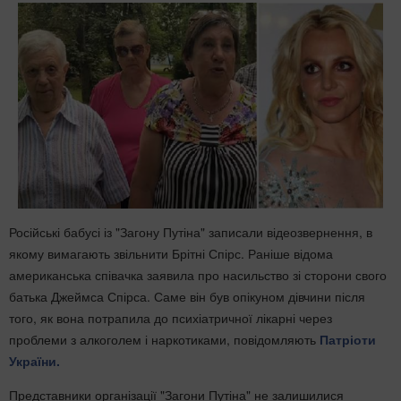
Російські бабусі із "Загону Путіна" записали відеозвернення, в
якому вимагають звільнити Брітні Спірс. Раніше відома
американська співачка заявила про насильство зі сторони свого
батька Джеймса Спірса. Саме він був опікуном дівчини після
того, як вона потрапила до психіатричної лікарні через
проблеми з алкоголем і наркотиками, повідомляють
Патріоти
України.
Представники організації "Загони Путіна" не залишилися