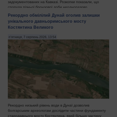
задокументованих на Кавказі. Розкопки показали, що
споруда пізньої бронзової доби неодноразово
перебудовувалась протягом поколінь, а попередні...
Рекордно обмілілий Дунай оголив залишки
унікального давньоримського мосту
Костянтина Великого
п’ятниця, 7 серпень 2026, 13:54
Рекордно низький рівень води в Дунаї дозволив
болгарським археологам дослідити частини фундаменту
стародавнього мосту Костянтина, який більшу частину