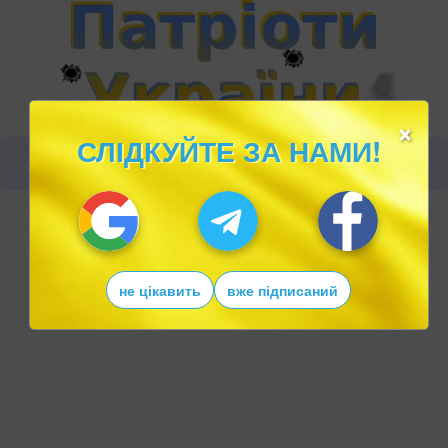
×
СЛІДКУЙТЕ ЗА НАМИ!
не цікавить
вже підписаний