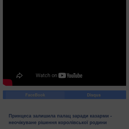
FaceBook
Disqus
Принцеса залишила палац заради казарми -
неочікуване рішення королівської родини