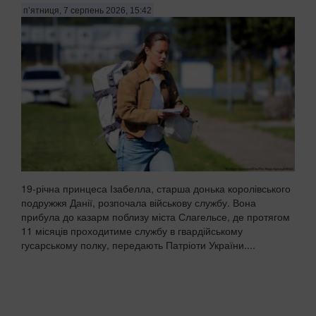
п’ятниця, 7 серпень 2026, 15:42
19-річна принцеса Ізабелла, старша донька королівського
подружжя Данії, розпочала військову службу. Вона
прибула до казарм поблизу міста Слагельсе, де протягом
11 місяців проходитиме службу в гвардійському
гусарському полку, передають Патріоти України....