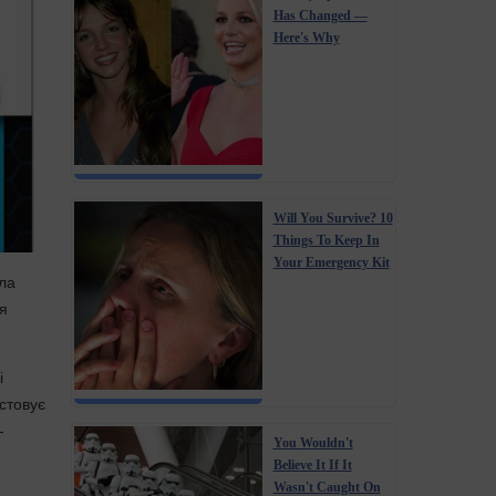
Has Changed —
Here's Why
Will You Survive? 10
Things To Keep In
Your Emergency Kit
ела
я
і
стовує
—
You Wouldn't
Believe It If It
Wasn't Caught On