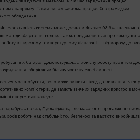
я водень зв’язується з металом, а під час заряджання процес
ротному напрямку. Таким чином система працює без громіздких
енного обладнання
ків, ефективність системи може досягати близько 93,9%, що значно
ні методи зберігання водню. Також повідомляється про високу пит
ну роботу в широкому температурному діапазоні — від морозу до вис
робуваннях батарея демонструвала стабільну роботу протягом дес
розряджання, зберігаючи більшу частину своєї ємності.
асться масштабувати, вона може змінити підхід до живлення електр
портативних комп’ютерів, де замість звичних зарядних пристроїв мо
мінні енергетичні капсули.
ка перебуває на стадії досліджень, і до масового впровадження мо
ка років роботи над стабільністю, безпекою та вартістю виробництв