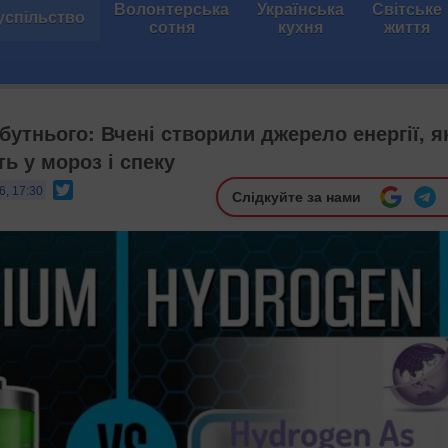
Волонтерська
Українська
Світське
успільство
сотня
кухня
життя
бутнього: Вчені створили джерело енергії, я
ь у мороз і спеку
Twitter
6, 17:30
Слідкуйте за нами