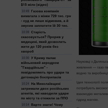
$15 мілн (відео)
Газова компанія
10:49
вимагала з жінки 729 тис. грн
- суд не лише відмовив, а й
змусив заплатити їй 30 тис.
Старість
10:39
скасовується? Прорив у
медицині, який дозволить
жити до 120 років без
хвороб
У Криму палає
10:30
Науковці з Даляньсь
військовий аеродром
живлення — газо-тв
"Гвардійське" -
повідомляють про удари та
водню та виробницт
детонацію боєприпасів
Ідея технології пол
На Миколаївщині
10:24
потребують високог
затримали двох російських
агентів, які наводили удари
взаємодію металево
по місту та стежили за ППО
гідрид магнію.
Варто знати! Чому
10:14