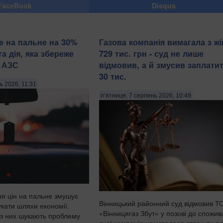
FaceBook
Disqus
е на пальне на 30%
Газова компанія вимагала з жі
а дія, яка збереже
729 тис. грн - суд не лише
а АЗС
відмовив, а й змусив заплатит
30 тис.
ь 2026, 11:31
п’ятниця, 7 серпень 2026, 10:49
ня цін на пальне змушує
Вінницький районний суд відмовив Т
укати шляхи економії.
«Вінницягаз Збут» у позові до спожива
 із них шукають проблему
якої компанія намагалася стягнути п