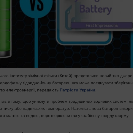
кого інституту хімічної фізики (Китай) представили новий тип джер
ердофазну гідридно-іонну батарею, яка може поєднувати зберіганн
во електроенергії, передають
Патріоти України
.
ягає в тому, щоб уникнути проблем традиційних водневих систем, як
о тиску або наднизьких температур. Натомість нова батарея викори
го магнію та водню, перетворюючи газ у стабільну тверду форму 