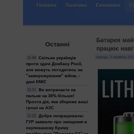
Головна
Політика
Економіка
С
Батарея май
Останні
працює навіт
Скільки українців
середа, 3 червень 202
11:40
проти здачі Донбасу Росії,
але можуть погодитись на
"заморожування" війни, -
дані КМІС
Ви витрачаєте на
11:31
пальне на 30% більше!
Проста дія, яка збереже ваші
гроші на АЗС
Добре попрацювали:
11:22
ГУР заявило про знищення в
окупованому Криму
російського "Панцира-С1" за