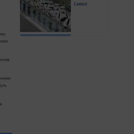
Camera!
ому
оких
ятків
оніки:
жуть
же