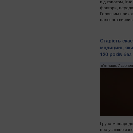
під капотом, ігн
фактори, переда
Головним прихо
пального виявив
Старість ска
медицині, як
120 років без
п’ятниця, 7 серпен
Група міжнародн
про успішне за