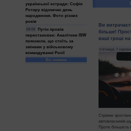
української естради: Софія
Ротару відзначає день
народження. Фото різних
років
Ви витрачаєт
Путін провів
09:06
більше! Прост
перестановки: Аналітики ISW
ваші гроші н
пояснили, що стоїть за
змінами у військовому
п’ятниця, 7 серпен
командуванні Росії
Всі новини
Стрімке зростан
автовласників ш
Проте більшість