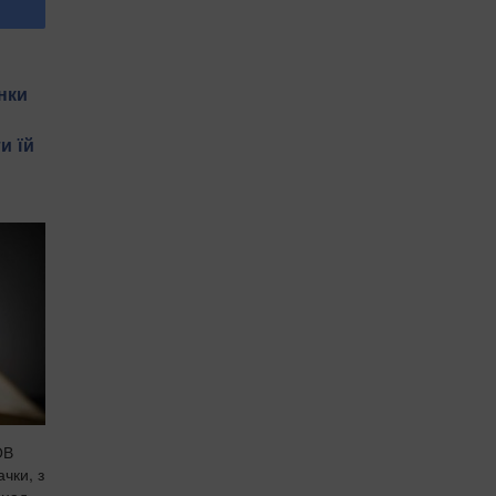
нки
и їй
ОВ
чки, з
онад