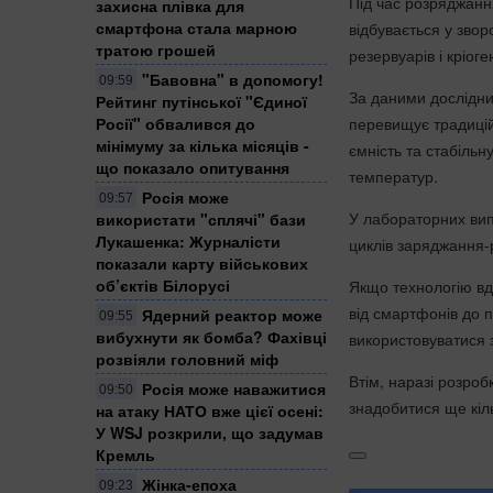
Під час розряджанн
захисна плівка для
смартфона стала марною
відбувається у зво
тратою грошей
резервуарів і кріог
"Бавовна" в допомогу!
09:59
За даними дослідни
Рейтинг путінської "Єдиної
Росії" обвалився до
перевищує традицій
мінімуму за кілька місяців -
ємність та стабіль
що показало опитування
температур.
Росія може
09:57
У лабораторних вип
використати "сплячі" бази
Лукашенка: Журналісти
циклів заряджання-
показали карту військових
об’єктів Білорусі
Якщо технологію вд
від смартфонів до 
Ядерний реактор може
09:55
вибухнути як бомба? Фахівці
використовуватися з
розвіяли головний міф
Втім, наразі розроб
Росія може наважитися
09:50
знадобитися ще кіль
на атаку НАТО вже цієї осені:
У WSJ розкрили, що задумав
Кремль
Жінка-епоха
09:23