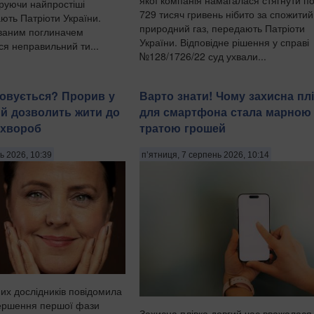
оруючи найпростіші
729 тисяч гривень нібито за спожитий
ють Патріоти України.
природний газ, передають Патріоти
ваним поглиначем
України. Відповідне рішення у справі
ся неправильний ти...
№128/1726/22 суд ухвали...
совується? Прорив у
Варто знати! Чому захисна пл
ий дозволить жити до
для смартфона стала марною
 хвороб
тратою грошей
ь 2026, 10:39
п’ятниця, 7 серпень 2026, 10:14
их дослідників повідомила
вершення першої фази
Захисна плівка довгий час вважалася