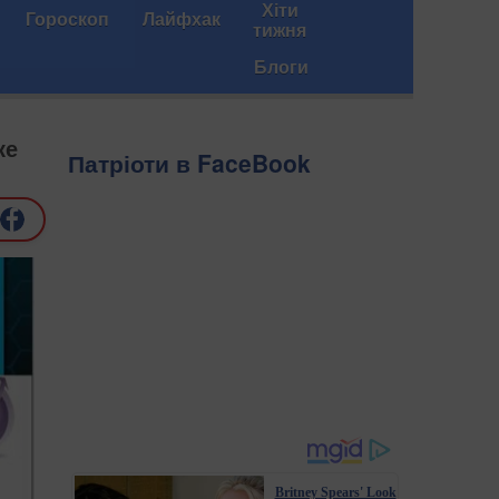
Хіти
Гороскоп
Лайфхак
тижня
Блоги
ке
Патріоти в FaceBook
Britney Spears' Look