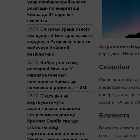
удар північнокорейськими
ракетами по енергетиці
Києва до 24 серпня -
експерти
Очікуємо грандіозного
17:00
скандалу: В Болгарії, на межі
кордону з Румунією, впав та
Астрологиня Люд
вибухнув бойовий
передають
Патріот
безпілотник
Вибух у елітному
16:46
Скорпіон
ресторані Москви: У
ювеляра генерал-
Скорпіони можуть ра
полковника Чайко, ще
представники знака
поменшало родичів, — ЗМІ
попереджали, що та
Братушки не
16:32
сказати: «А що я то
жертвуватимуть
аналогічними власними
Близнята
інтересами на догоду
Кремля: Сербія твердо
стоїть на боці
Близнята можуть зр
територіальної цілісності
сенсі — не виняток
України, немає жодних "але",