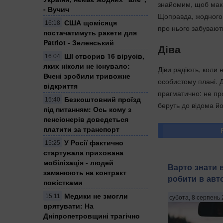
знайомим, щоб макс
- Вучич
Щоправда, жодного 
США щомісяця
16:18
про нього забувают
постачатимуть ракети для
Patriot - Зеленський
Діва
ШІ створив 16 вірусів,
16:04
яких ніколи не існувало:
Діви радіють, коли 
Вчені зробили тривожне
особистому плані. 
відкриття
прагматично: не про
Безкоштовний проїзд
15:40
беруть до відома й
під питанням: Ось кому з
пенсіонерів доведеться
платити за транспорт
У Росії фактично
15:25
стартувала прихована
мобілізація - людей
Варто знати 
заманюють на контракт
робити в авт
повістками
Медики не змогли
15:11
субота, 8 серпень 
врятувати: На
Дніпропетровщині трагічно