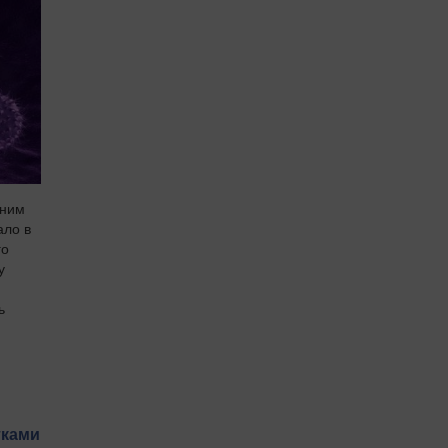
еним
ало в
го
у
ь
й
тками