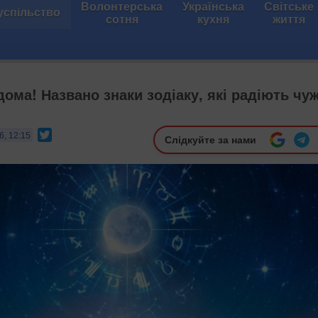
Волонтерська
Українська
Світське
успільство
сотня
кухня
життя
дома! Названо знаки зодіаку, які радіють чу
Twitter
6, 12:15
Слідкуйте за нами