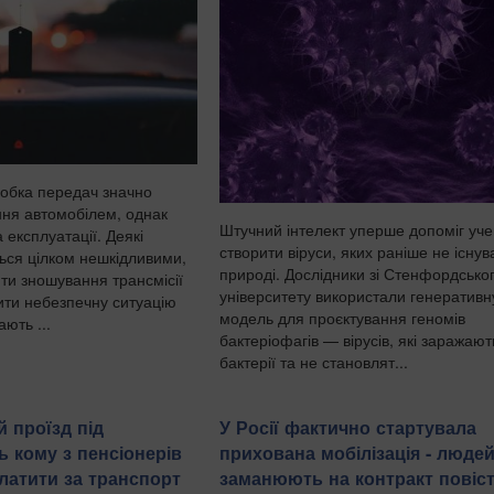
обка передач значно
ня автомобілем, однак
Штучний інтелект уперше допоміг уч
 експлуатації. Деякі
створити віруси, яких раніше не існув
ться цілком нешкідливими,
природі. Дослідники зі Стенфордсько
ти зношування трансмісії
університету використали генеративн
рити небезпечну ситуацію
модель для проєктування геномів
ають ...
бактеріофагів — вірусів, які заражают
бактерії та не становлят...
 проїзд під
У Росії фактично стартувала
ь кому з пенсіонерів
прихована мобілізація - люде
латити за транспорт
заманюють на контракт повіс