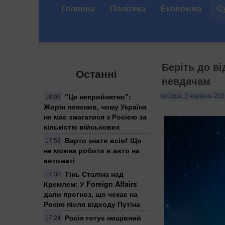
Головна
Політика
Економіка
С
Беріть до ві
Останні
невдачам
"Це неприйнятно":
середа, 3 червень 202
18:06
Жорін пояснив, чому Україна
не має змагатися з Росією за
кількістю військових
Варто знати всім! Що
17:52
не можна робити в авто на
автоматі
Тінь Сталіна над
17:38
Кремлем: У Foreign Affairs
дали прогноз, що чекає на
Росію після відходу Путіна
Росія готує нищівний
17:24