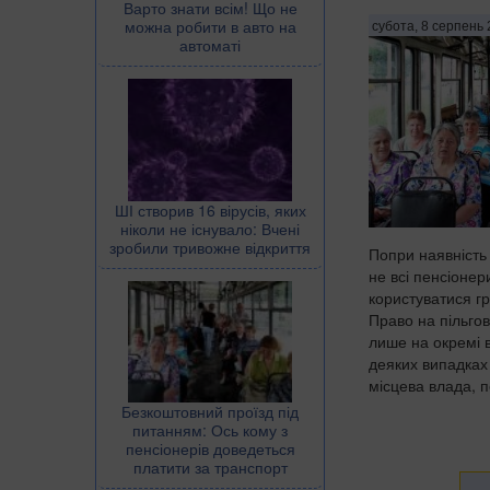
Варто знати всім! Що не
можна робити в авто на
субота, 8 серпень 
автоматі
ШІ створив 16 вірусів, яких
ніколи не існувало: Вчені
зробили тривожне відкриття
Попри наявність
не всі пенсіоне
користуватися г
Право на пільго
лише на окремі в
деяких випадках
місцева влада, п
Безкоштовний проїзд під
питанням: Ось кому з
пенсіонерів доведеться
платити за транспорт