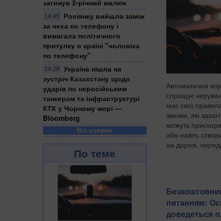
загинув 2-річний малюк
Росіянку вийшла заміж
14:45
за чеха по телефону і
вимагала політичного
притулку в країні "чоловіка
по телефону"
Україна пішла на
14:28
зустріч Казахстану щодо
Автоматична кор
ударів по неросійським
спрощує керуван
танкерам та інфраструктурі
має свої правила
КТК у Чорному морі —
звички, які здаю
Bloomberg
можуть прискори
Всі новини
або навіть ство
на дорозі, перед
По теме
Безкоштовний
питанням: Ос
доведеться п