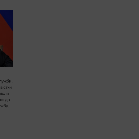
лужби.
вістки
після
ти до
ужбу,