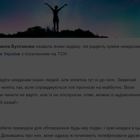
мила Булгакова
назвала знаки зодіаку, які радіють чужим невдачам
и України
з посиланням на ТСН.
діти невдачам інших людей, але зловтіха тут ні до чого. Зазвичай
 чинять так, коли справджуються їхні прогнози на майбутнє. Вони
к чинити не варто, але їх не послухали, отже, можна із задоволен
бі казав!»
обити приводом для обговорення будь-яку подію, і чужі невдачі в ц
. Дізнавшись про них, вони одразу ж починають телефонувати друзя