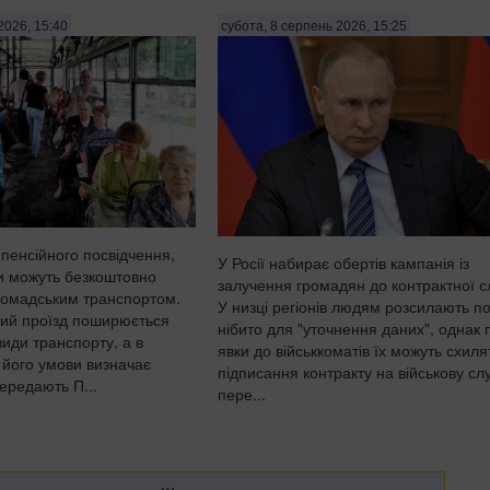
2026, 15:40
субота, 8 серпень 2026, 15:25
 пенсійного посвідчення,
У Росії набирає обертів кампанія із
ри можуть безкоштовно
залучення громадян до контрактної с
ромадським транспортом.
У низці регіонів людям розсилають по
вий проїзд поширюється
нібито для "уточнення даних", однак 
иди транспорту, а в
явки до військкоматів їх можуть схиля
 його умови визначає
підписання контракту на військову сл
ередають П...
пере...