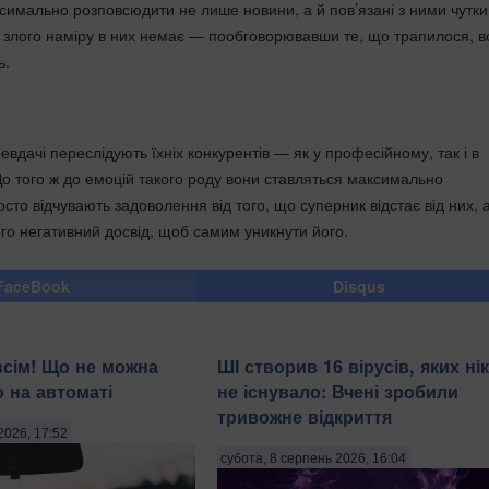
имально розповсюдити не лише новини, а й пов’язані з ними чутки
злого наміру в них немає — пообговорювавши те, що трапилося, в
ь.
невдачі переслідують їхніх конкурентів — як у професійному, так і в
До того ж до емоцій такого роду вони ставляться максимально
сто відчувають задоволення від того, що суперник відстає від них, 
ого негативний досвід, щоб самим уникнути його.
FaceBook
Disqus
всім! Що не можна
ШІ створив 16 вірусів, яких ні
о на автоматі
не існувало: Вчені зробили
тривожне відкриття
2026, 17:52
субота, 8 серпень 2026, 16:04