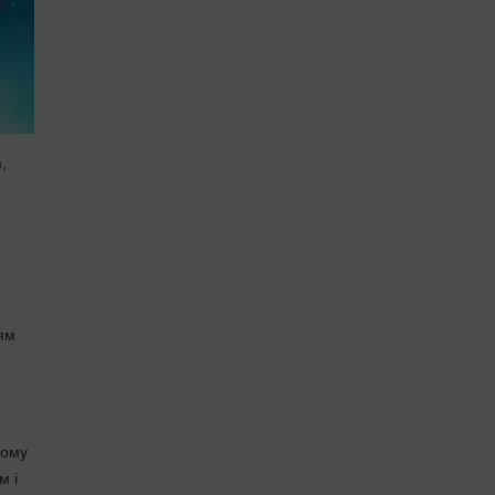
,
ням
ьому
м і