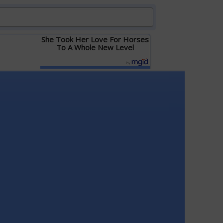
She Took Her Love For Horses
To A Whole New Level
Детальніше