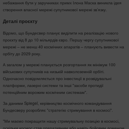
небажання бути у заручниках примх Ілона Маска виникла ідея
створення власної мережі супутникової мережі зв’язку.
Деталі проєкту
Відомо, що Бундесвер планує виділити на реалізацію нового
проєкту від 8 до 10 мільярдів євро. Першу чергу супутникової
мережі – не менш 40 космічних апаратів – планують вивести на
орбіту до 2029 року.
А загалом у мережі планується розгортання як мінімум 100
військових супутників на низькій навколоземній орбіті.
Одночасно повідомляється про інвестиції в розвідувальні
платформи, лазерні системи та інші "засоби протидії
потенційним ворожим космічним системам".
За даними Spiegel, керівництво космічного командування
Бундесверу розробляє "стратегію стримування в космосі".
"Ми маємо покращити нашу стримувальну позицію в космосі,
оскільки космос став оперативним або навіть бойовим доменом.