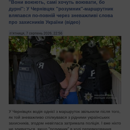
​"Вони воюють, самі хочуть воювати, бо
дурні": У Чернівцях "розумник"-маршрутник
вляпався по-повній через зневажливі слова
про захисників України (відео)
п’ятниця, 7 серпень 2026, 22:56
У Чернівцях водія однієї з маршруток звільнили після того,
як той зневажливо спілкувався з рідними українських
захисників, згодом невігласа затримала поліція. І вже ніхто
не здивується, якщо "розумник" в ході перевиховання