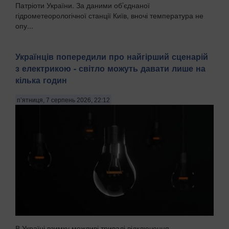
Патріоти України. За даними об’єднаної
гідрометеорологічної станції Київ, вночі температура не
опу...
Українців попередили про найгірший сценарій
з електрикою - світло можуть давати лише на
кілька годин
п’ятниця, 7 серпень 2026, 22:12
В Україні взимку можливі тривалі відключення