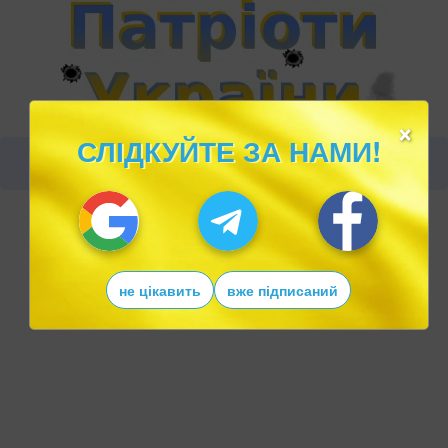
×
СЛІДКУЙТЕ ЗА НАМИ!
не цікавить
вже підписаний