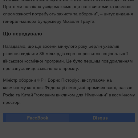
Проте ми повністю усвідомлюємо, що наші системи та космічні
спроможності потребують захисту та оборони", – цитує видання
генерал-майора Бундесверу Міхаеля Траута.
Що передувало
Нагадаємо, що ще восени минулого року Берлін ухвалив
рішення виділити 35 мільярдів євро на розвиток національної
військової космічної програми. Це було першим повідомленням
про запуск вищезазначеного проєкту.
Міністр оборони ФРН Борис Пісторіус, виступаючи на
космічному конгресі Федерації німецької промисловості, назвав
Росію та Китай "головним викликом для Німеччини" в космічному
просторі.
FaceBook
Disqus