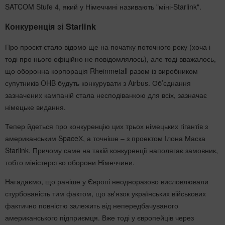
SATCOM Stufe 4, який у Німеччині називають "міні-Starlink".
Конкуренція зі Starlink
Про проєкт стало відомо ще на початку поточного року (хоча і
тоді про нього офіційно не повідомлялось), але тоді вважалось,
що оборонна корпорація Rheinmetall разом із виробником
супутників OHB будуть конкурувати з Airbus. Об’єднання
зазначених кампаній стала несподіванкою для всіх, зазначає
німецьке видання.
Тепер йдеться про конкуренцію цих трьох німецьких гігантів з
американським SpaceХ, а точніше – з проектом Ілона Маска
Starlink. Причому саме на такій конкуренції наполягає замовник,
тобто міністерство оборони Німеччини.
Нагадаємо, що раніше у Європі неодноразово висловлювали
стурбованість тим фактом, що зв'язок українських військових
фактично повністю залежить від непередбачуваного
американського підприємця. Вже тоді у європейців через