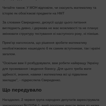
Читайте також: У МОН відповіли, чи скасують математику та
історію як обов’язкові предмети на НМТ
За словами Свириденко, дискусії щодо цього питання
виглядають дивно, і держава не має можливості та не планує
змінювати структуру тестування ні наступного року, ні пізніше.
Прем'єр наголосила, що рішення зробити математику
необов'язковою нашкодило б як самим вступникам, так і країні
загалом.
"Оскільки вам її розбудовувати, вам робити найкращу Україну
для проживання і ведення бізнесу. Для цього треба мати
здібності, знання, навики і математика всі ці підвалини
закладає", - підкреслила Свириденко.
Що передувало
Нагадаємо, 2 червня група народних депутатів зареєструвала
законопроєкт №15254-1, який пропонує внести зміни до низки