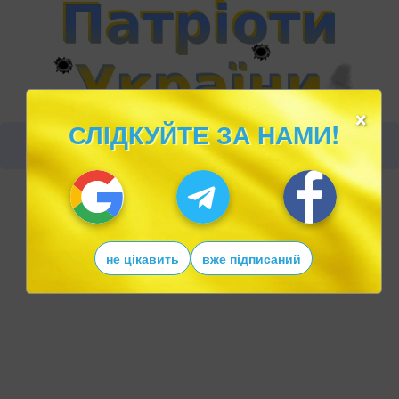
×
СЛІДКУЙТЕ ЗА НАМИ!
не цікавить
вже підписаний