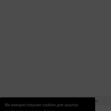
© Патріоти України 2026
Правова інформація
Реклама
Ми використовуємо cookies для аналізу
info
@
patrioty.org.ua