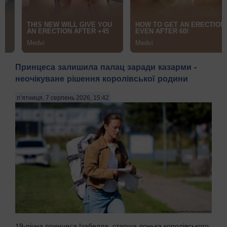
Принцеса залишила палац заради казарми -
неочікуване рішення королівської родини
п’ятниця, 7 серпень 2026, 15:42
19-річна принцеса Ізабелла, старша донька королівського