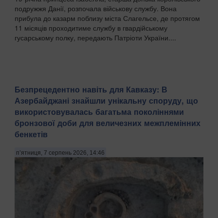
подружжя Данії, розпочала військову службу. Вона
прибула до казарм поблизу міста Слагельсе, де протягом
11 місяців проходитиме службу в гвардійському
гусарському полку, передають Патріоти України....
Безпрецедентно навіть для Кавказу: В
Азербайджані знайшли унікальну споруду, що
використовувалась багатьма поколіннями
бронзової доби для величезних межплемінних
бенкетів
п’ятниця, 7 серпень 2026, 14:46