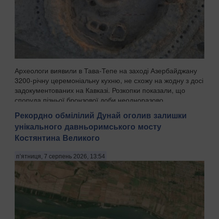
Археологи виявили в Тава-Тепе на заході Азербайджану
3200-річну церемоніальну кухню, не схожу на жодну з досі
задокументованих на Кавказі. Розкопки показали, що
споруда пізньої бронзової доби неодноразово
перебудовувалась протягом поколінь, а попередні...
Рекордно обмілілий Дунай оголив залишки
унікального давньоримського мосту
Костянтина Великого
п’ятниця, 7 серпень 2026, 13:54