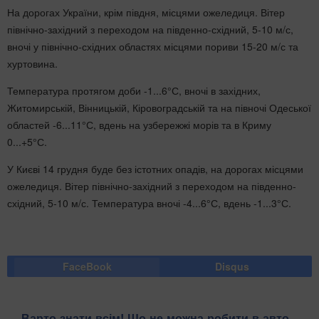
На дорогах України, крім півдня, місцями ожеледиця. Вітер
північно-західний з переходом на південно-східний, 5-10 м/с,
вночі у північно-східних областях місцями пориви 15-20 м/с та
хуртовина.
Температура протягом доби -1...6°С, вночі в західних,
Житомирській, Вінницькій, Кіровоградській та на півночі Одеської
областей -6...11°С, вдень на узбережжі морів та в Криму
0...+5°С.
У Києві 14 грудня буде без істотних опадів, на дорогах місцями
ожеледиця. Вітер північно-західний з переходом на південно-
східний, 5-10 м/с. Температура вночі -4...6°С, вдень -1...3°С.
FaceBook
Disqus
Варто знати всім! Що не можна робити в авто