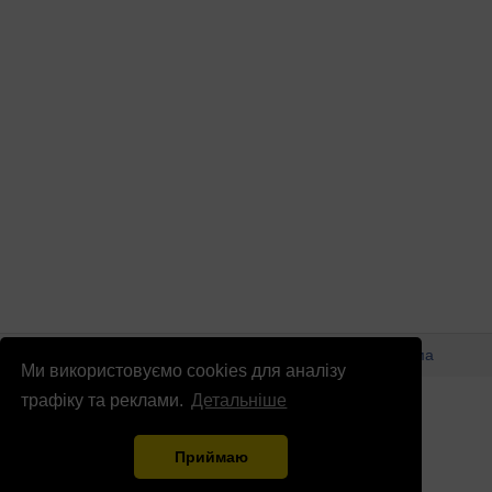
© Патріоти України 2026
Правова інформація
Реклама
Ми використовуємо cookies для аналізу
info
@
patrioty.org.ua
трафіку та реклами.
Детальніше
Приймаю