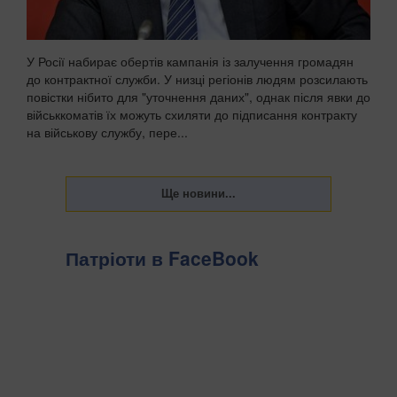
У Росії набирає обертів кампанія із залучення громадян
до контрактної служби. У низці регіонів людям розсилають
повістки нібито для "уточнення даних", однак після явки до
військкоматів їх можуть схиляти до підписання контракту
на військову службу, пере...
Патріоти в FaceBook