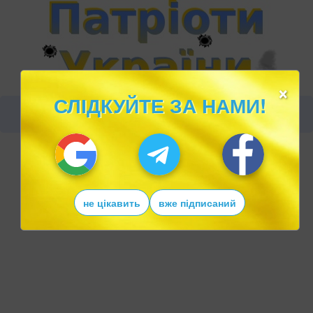
×
СЛІДКУЙТЕ ЗА НАМИ!
не цікавить
вже підписаний