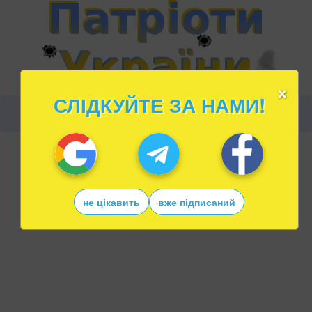
×
СЛІДКУЙТЕ ЗА НАМИ!
не цікавить
вже підписаний