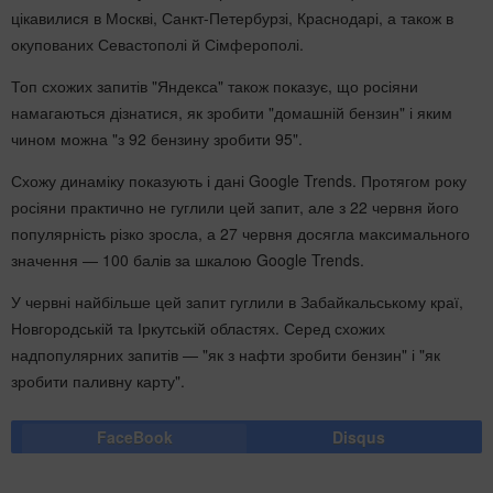
цікавилися в Москві, Санкт-Петербурзі, Краснодарі, а також в
окупованих Севастополі й Сімферополі.
Топ схожих запитів "Яндекса" також показує, що росіяни
намагаються дізнатися, як зробити "домашній бензин" і яким
чином можна "з 92 бензину зробити 95".
Схожу динаміку показують і дані Google Trends. Протягом року
росіяни практично не гуглили цей запит, але з 22 червня його
популярність різко зросла, а 27 червня досягла максимального
значення — 100 балів за шкалою Google Trends.
У червні найбільше цей запит гуглили в Забайкальському краї,
Новгородській та Іркутській областях. Серед схожих
надпопулярних запитів — "як з нафти зробити бензин" і "як
зробити паливну карту".
FaceBook
Disqus