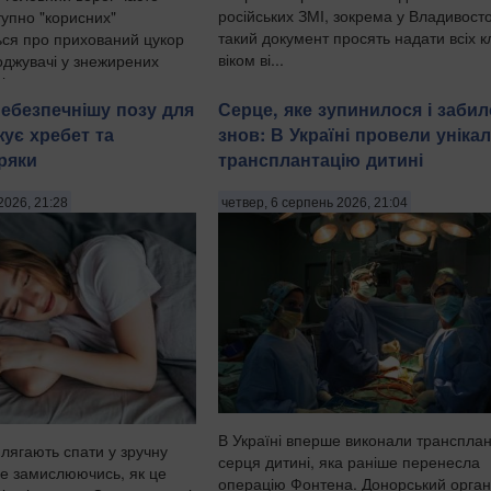
російських ЗМІ, зокрема у Владивосто
тупно "корисних"
такий документ просять надати всіх кл
ься про прихований цукор
віком ві...
оджувачі у знежирених
і готових сн...
ебезпечнішу позу для
Серце, яке зупинилося і заби
жує хребет та
знов: В Україні провели уніка
ряки
трансплантацію дитині
2026, 21:28
четвер, 6 серпень 2026, 21:04
В Україні вперше виконали транспла
 лягають спати у зручну
серця дитині, яка раніше перенесла
не замислюючись, як це
операцію Фонтена. Донорський орган