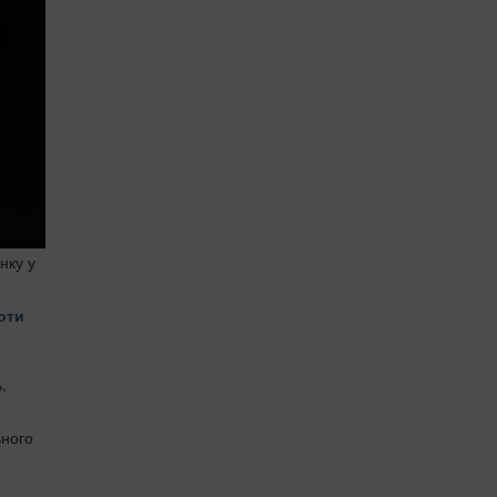
нку у
оти
,
ьного