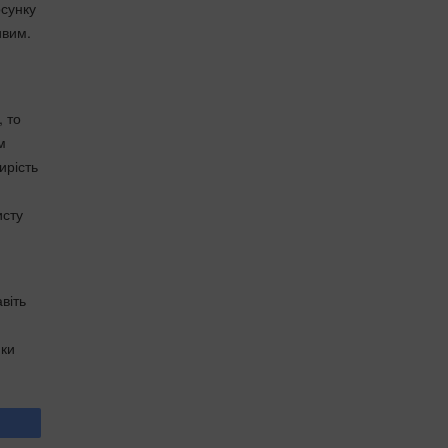
осунку
ивим.
, то
м
ирість
исту
віть
нки