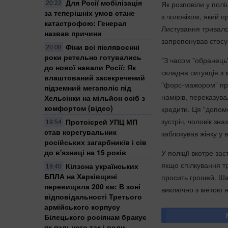
Для Росії мобілізація
Як розповіли у пол
20:22
за теперішніх умов стане
з чоловіком, який 
катастрофою: Генерал
Листування тривало 
назвав причини
запропонував стосу
Фіни всі післявоєнні
20:08
роки ретельно готувались
"З часом "обранець
до нової навали Росії: Як
складна ситуація з м
влаштований засекречений
"форс-мажором" про
підземний мегаполіс під
намірів, переказув
Хельсінки на мільйон осіб з
комфортом (відео)
кредити. Ця "допом
зустріч, чоловік зна
Протоієрей УПЦ МП
19:54
став корегувальник
заблокував жінку у 
російських загарбників і сів
до в'язниці на 15 років
У поліції вкотре за
якщо спілкування тр
Кілзона українських
19:40
БПЛА на Харківщині
просить грошей. Ш
перевищила 200 км: В зоні
виключно з метою 
відповідальності Третього
армійського корпусу
Білецького росіянам бракує
як пального так і води