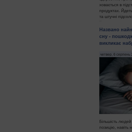
ховається в підс
продуктах. Йдет
та штучні підсол
йогуртах, соусах 
Названо найн
сну - пошкод
викликає наб
четвер, 6 серпень 
Більшість людей
позицію, навіть 