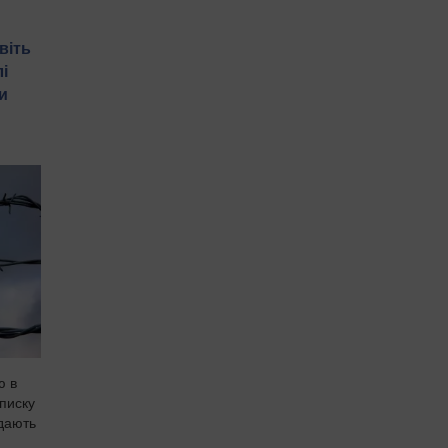
віть
і
и
ю в
писку
едають