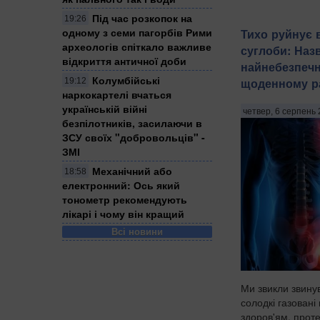
Під час розкопок на
19:26
одному з семи пагорбів Рими
Тихо руйнує 
археологів спіткало важливе
суглоби: Наз
відкриття античної доби
найнебезпечн
Колумбійські
щоденному ра
19:12
наркокартелі вчаться
українській війні
четвер, 6 серпень 
безпілотників, засилаючи в
ЗСУ своїх "добровольців" -
ЗМІ
Механічний або
18:58
електронний: Ось який
тонометр рекомендують
лікарі і чому він кращий
Всі новини
Ми звикли звину
солодкі газовані 
здоров'ям, проте