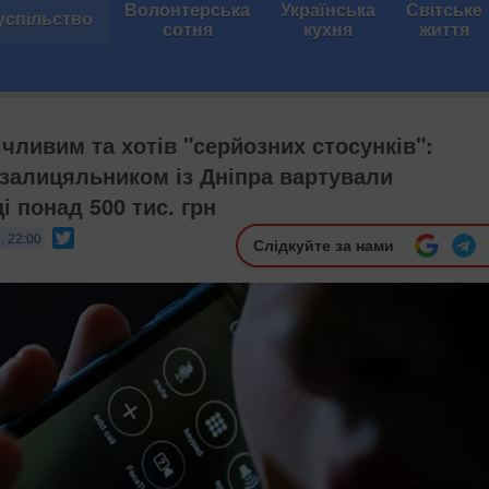
Волонтерська
Українська
Світське
успільство
сотня
кухня
життя
чливим та хотів "серйозних стосунків":
 залицяльником із Дніпра вартували
 понад 500 тис. грн
Twitter
, 22:00
Слідкуйте за нами