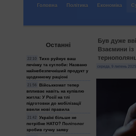
Головна
Політика
Економіка
С
Був дуже вві
Останні
Взаємини із
тернополянці
Тихо руйнує ваш
22:10
печінку та суглоби: Названо
середа, 9 липень 2025
найнебезпечніший продукт у
щоденному раціоні
Військкомат тепер
21:56
впливає навіть на купівлю
житла: У Росії на тлі
підготовки до мобілізації
ввели нові правила
Україні більше не
21:42
потрібне НАТО? Політолог
зробив гучну заяву