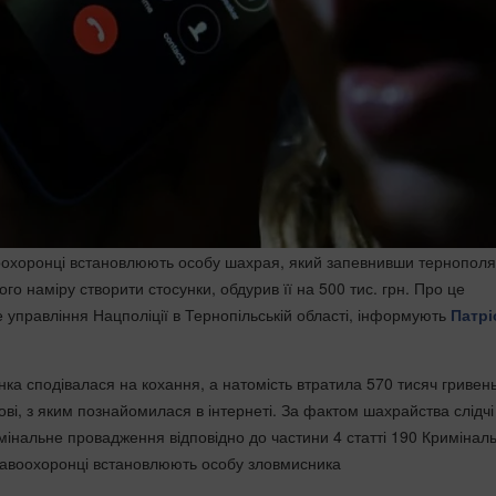
оохоронці встановлюють особу шахрая, який запевнивши тернополя
ого наміру створити стосунки, обдурив її на 500 тис. грн. Про це
 управління Нацполіції в Тернопільській області, інформують
Патрі
ка сподівалася на кохання, а натомість втратила 570 тисяч гривень
ві, з яким познайомилася в інтернеті. За фактом шахрайства слідчі
имінальне провадження відповідно до частини 4 статті 190 Кримінал
равоохоронці встановлюють особу зловмисника