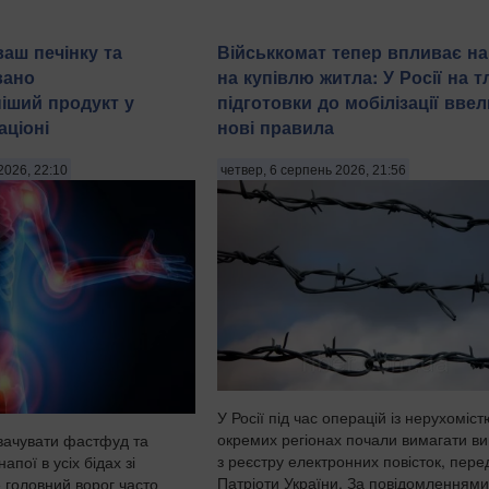
ваш печінку та
Військкомат тепер впливає на
вано
на купівлю житла: У Росії на тл
іший продукт у
підготовки до мобілізації ввел
ціоні
нові правила
2026, 22:10
четвер, 6 серпень 2026, 21:56
У Росії під час операцій із нерухоміст
окремих регіонах почали вимагати ви
вачувати фастфуд та
з реєстру електронних повісток, пер
напої в усіх бідах зі
Патріоти України. За повідомленнями
 головний ворог часто