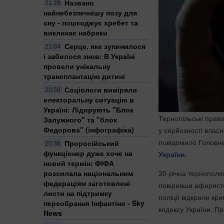
Названо
21:28
найнебезпечнішу позу для
сну - пошкоджує хребет та
викликає набряки
Серце, яке зупинилося
21:04
і забилося знов: В Україні
провели унікальну
трансплантацію дитині
Соціологи виміряли
20:50
електоральну ситуацію в
Україні: ​Лідирують "Блок
Тернопільські прав
Залужного" та "блок
Федорова" (інфографіка)
у серйозності власн
повідомило Головне
Проросійський
20:36
функціонер дуже хоче на
України.
новий термін: ФІФА
розсилала національним
30-річна тернополян
федераціям заготовлені
повіривши аферисто
листи на підтримку
поліції відкрили кр
переобрання Інфантіно - Sky
кодексу України. П
News