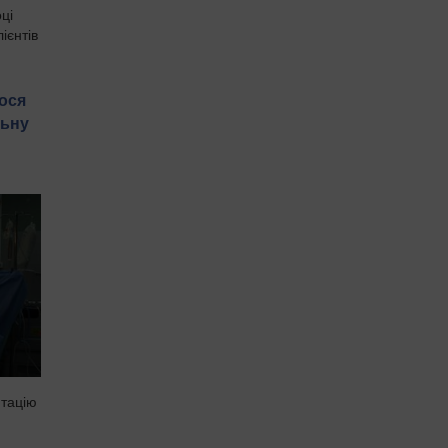
ці
ієнтів
лося
льну
нтацію