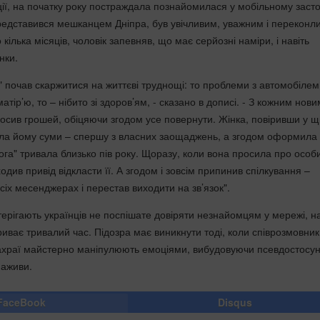
іції, на початку року постраждала познайомилася у мобільному заст
представився мешканцем Дніпра, був увічливим, уважним і переконл
кілька місяців, чоловік запевняв, що має серйозні наміри, і навіть
нки.
" почав скаржитися на життєві труднощі: то проблеми з автомобілем
атір’ю, то – нібито зі здоров’ям, - сказано в дописі. - З кожним нови
сив грошей, обіцяючи згодом усе повернути. Жінка, повіривши у щ
ала йому суми – спершу з власних заощаджень, а згодом оформила
ога" тривала близько пів року. Щоразу, коли вона просила про особ
ходив привід відкласти її. А згодом і зовсім припинив спілкування –
всіх месенджерах і перестав виходити на зв’язок".
стерігають українців не поспішате довіряти незнайомцям у мережі, на
иває тривалий час. Підозра має виникнути тоді, коли співрозмовник
ахраї майстерно маніпулюють емоціями, вибудовуючи псевдостосу
наживи.
FaceBook
Disqus