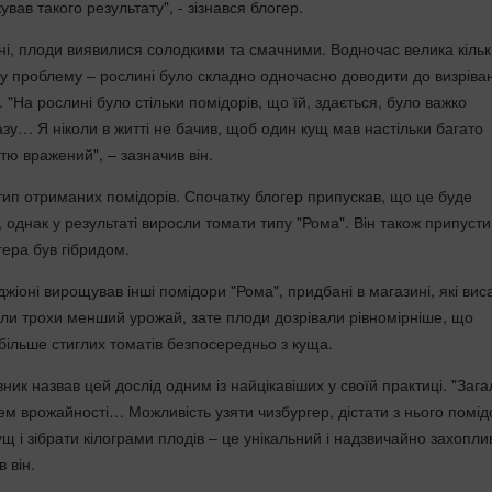
ував такого результату", - зізнався блогер.
ні, плоди виявилися солодкими та смачними. Водночас велика кільк
ншу проблему – рослині було складно одночасно доводити до визріва
в. "На рослині було стільки помідорів, що їй, здається, було важко
разу… Я ніколи в житті не бачив, щоб один кущ мав настільки багато
стю вражений", – зазначив він.
 тип отриманих помідорів. Спочатку блогер припускав, що це буде
 однак у результаті виросли томати типу "Рома". Він також припусти
ргера був гібридом.
жіоні вирощував інші помідори "Рома", придбані в магазині, які вис
ли трохи менший урожай, зате плоди дозрівали рівномірніше, що
більше стиглих томатів безпосередньо з куща.
ник назвав цей дослід одним із найцікавіших у своїй практиці. "Заг
ем врожайності… Можливість узяти чизбургер, дістати з нього помід
ущ і зібрати кілограми плодів – це унікальний і надзвичайно захопли
в він.