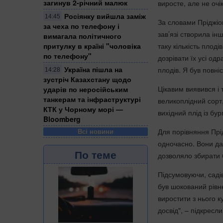
загинув 2-річний малюк
виросте, але не очік
Росіянку вийшла заміж
14:45
За словами Пріджіо
за чеха по телефону і
зав’язі створила і
вимагала політичного
притулку в країні "чоловіка
таку кількість плоді
по телефону"
дозрівати їх усі од
Україна пішла на
плодів. Я був повні
14:28
зустріч Казахстану щодо
Цікавим виявився і
ударів по неросійським
танкерам та інфраструктурі
великоплідний сорт,
КТК у Чорному морі —
вихідний плід із бу
Bloomberg
Для порівняння Прід
Всі новини
одночасно. Вони да
По теме
дозволяло збирати 
Підсумовуючи, садів
був шокований рівн
виростити з нього к
досвід", – підкресли