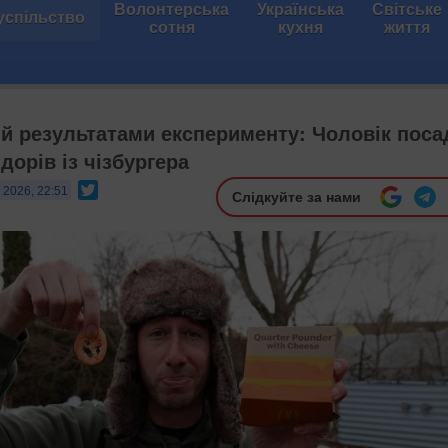
Волонтерська
Українська
Світське
успільство
сотня
кухня
життя
й результатами експерименту: Чоловік поса
дорів із чізбургера
Twitter
 2026, 22:51
Слідкуйте за нами