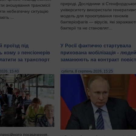
природі. Дослідники зі Стенфордсько
ти зношування трансмісії
університету використали генеративн
рити небезпечну ситуацію
модель для проєктування геномів
ають ...
бактеріофагів — вірусів, які заражают
бактерії та не становлят...
 проїзд під
У Росії фактично стартувала
ь кому з пенсіонерів
прихована мобілізація - люде
латити за транспорт
заманюють на контракт повіс
2026, 15:40
субота, 8 серпень 2026, 15:25
 пенсійного посвідчення,