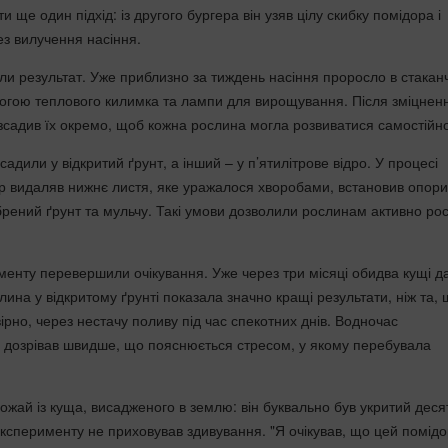
и ще один підхід: із другого бургера він узяв цілу скибку помідора і
без вилучення насіння.
ли результат. Уже приблизно за тиждень насіння проросло в стакан
могою теплового килимка та лампи для вирощування. Після зміцнен
озсадив їх окремо, щоб кожна рослина могла розвиватися самостійн
адили у відкритий ґрунт, а інший – у п’ятилітрове відро. У процесі
 видаляв нижнє листя, яке уражалося хворобами, встановив опори
обрений ґрунт та мульчу. Такі умови дозволили рослинам активно рос
менту перевершили очікування. Уже через три місяці обидва кущі д
ина у відкритому ґрунті показала значно кращі результати, ніж та,
вірно, через нестачу поливу під час спекотних днів. Водночас
 дозрівав швидше, що пояснюється стресом, у якому перебувала
ожай із куща, висадженого в землю: він буквально був укритий дес
експерименту не приховував здивування. "Я очікував, що цей помід