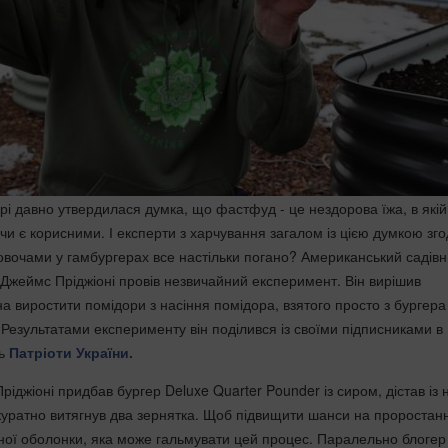
рі давно утвердилася думка, що фастфуд - це нездорова їжа, в якій
 чи є корисними. І експерти з харчування загалом із цією думкою зго
овочами у гамбургерах все настільки погано? Американський садівни
Джеймс Пріджіоні провів незвичайний експеримент. Він вирішив
а виростити помідори з насіння помідора, взятого просто з бургера
 Результатами експерименту він поділився із своїми підписниками в
ть
Патріоти України.
іджіоні придбав бургер Deluxe Quarter Pounder із сиром, дістав із 
акуратно витягнув два зернятка. Щоб підвищити шанси на проростанн
исної оболонки, яка може гальмувати цей процес. Паралельно блогер