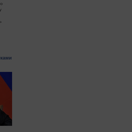
го
у
ь
й
тками