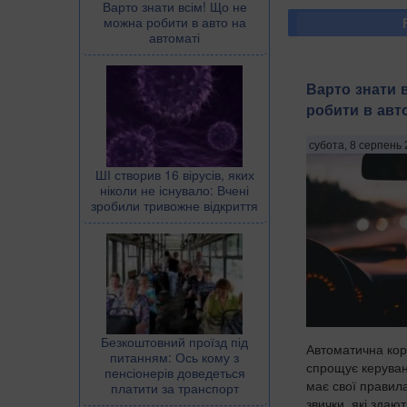
Варто знати всім! Що не
можна робити в авто на
автоматі
Варто знати 
робити в авт
субота, 8 серпень 
ШІ створив 16 вірусів, яких
ніколи не існувало: Вчені
зробили тривожне відкриття
Безкоштовний проїзд під
Автоматична кор
питанням: Ось кому з
спрощує керуван
пенсіонерів доведеться
має свої правила
платити за транспорт
звички, які здаю