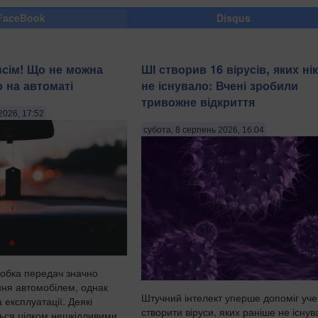
FaceBook
Disqus
всім! Що не можна
ШІ створив 16 вірусів, яких ні
о на автоматі
не існувало: Вчені зробили
тривожне відкриття
2026, 17:52
субота, 8 серпень 2026, 16:04
обка передач значно
ня автомобілем, однак
Штучний інтелект уперше допоміг уч
 експлуатації. Деякі
створити віруси, яких раніше не існув
ться цілком нешкідливими,