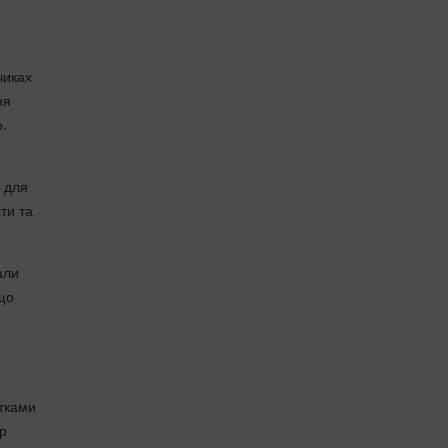
чиках
ня
о.
 для
ти та
али
 що
ятками
ор