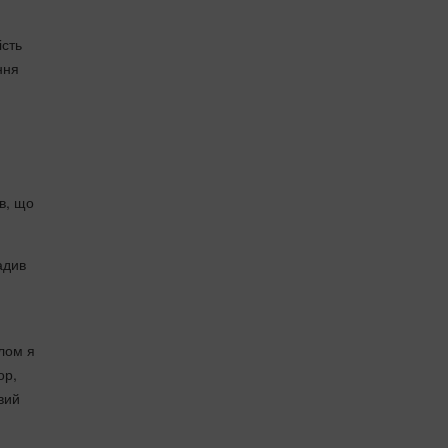
ість
ння
в, що
адив
алом я
ор,
вий