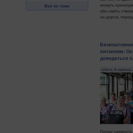
можуть прискори
Все по теме
або навіть ство
на дорозі, перед
Безкоштовний
питанням: Ос
доведеться п
субота, 8 серпень 
Попри наявність