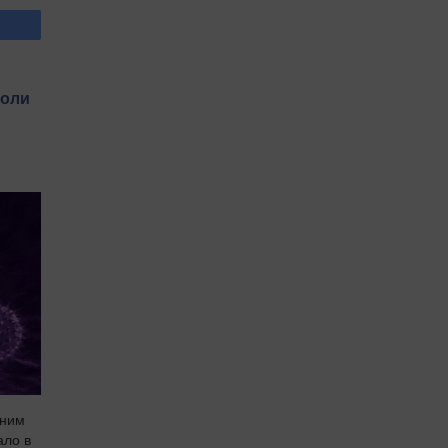
коли
еним
ало в