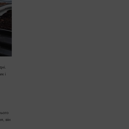
дні.
к і
нього
я, він