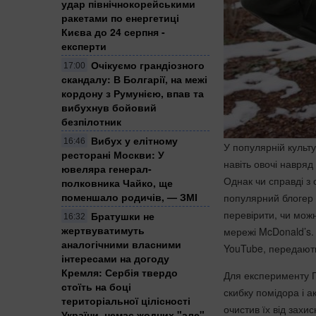
удар північнокорейськими
ракетами по енергетиці
Києва до 24 серпня -
експерти
Очікуємо грандіозного
17:00
скандалу: В Болгарії, на межі
кордону з Румунією, впав та
вибухнув бойовий
безпілотник
Вибух у елітному
16:46
У популярній культу
ресторані Москви: У
навіть овочі навряд
ювеляра генерал-
Однак чи справді з 
полковника Чайко, ще
поменшало родичів, — ЗМІ
популярний блогер 
перевірити, чи можн
Братушки не
16:32
жертвуватимуть
мережі McDonald’s.
аналогічними власними
YouTube, передаю
інтересами на догоду
Кремля: Сербія твердо
Для експерименту Пр
стоїть на боці
скибку помідора і 
територіальної цілісності
очистив їх від зах
України, немає жодних "але",