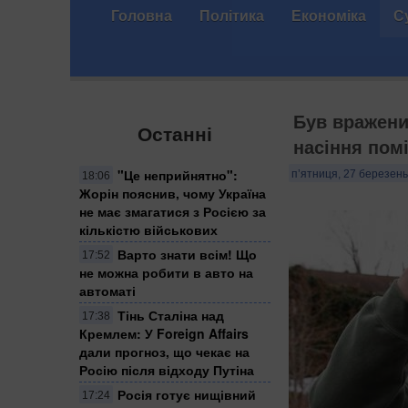
Головна
Політика
Економіка
С
Був вражени
Останні
насіння помі
"Це неприйнятно":
п’ятниця, 27 березень
18:06
Жорін пояснив, чому Україна
не має змагатися з Росією за
кількістю військових
Варто знати всім! Що
17:52
не можна робити в авто на
автоматі
Тінь Сталіна над
17:38
Кремлем: У Foreign Affairs
дали прогноз, що чекає на
Росію після відходу Путіна
Росія готує нищівний
17:24