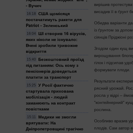
вирішив протестуват
- Вучич
висадив її в ґрунт 
США щомісяця
16:18
постачатимуть ракети для
Обидва варіанти да
Patriot - Зеленський
із ґрунтом за допо
ШІ створив 16 вірусів,
16:04
сіянців Пріджіоні р
яких ніколи не існувало:
Вчені зробили тривожне
Згодом один кущ вис
відкриття
вирощування блогер
Безкоштовний проїзд
15:40
гілок і підсипав уд
під питанням: Ось кому з
формувати плоди.
пенсіонерів доведеться
платити за транспорт
Результати експери
У Росії фактично
15:25
рясний урожай. Росл
стартувала прихована
росла у відрі – ймо
мобілізація - людей
"контейнерний" кущ
заманюють на контракт
повістками
рослина.
Медики не змогли
15:11
Особливо вразив ур
врятувати: На
плодів. Сам автор 
Дніпропетровщині трагічно