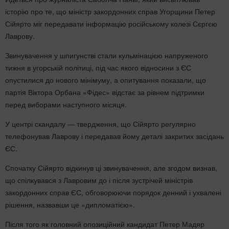
історію про те, що міністр закордонних справ Угорщини Петер
Сійярто міг передавати інформацію російському колезі Сєргєю
Лаврову.
Звинувачення у шпигунстві стали кульмінацією напруженого
тижня в угорській політиці, під час якого відносини з ЄС
опустилися до нового мінімуму, а опитування показали, що
партія Віктора Орбана «Фідес» відстає за рівнем підтримки
перед виборами наступного місяця.
У центрі скандалу — твердження, що Сійярто регулярно
телефонував Лаврову і передавав йому деталі закритих засідань
ЄС.
Спочатку Сійярто відкинув ці звинувачення, але згодом визнав,
що спілкувався з Лавровим до і після зустрічей міністрів
закордонних справ ЄС, обговорюючи порядок денний і ухвалені
рішення, назвавши це «дипломатією».
Після того як головний опозиційний кандидат Петер Мадяр