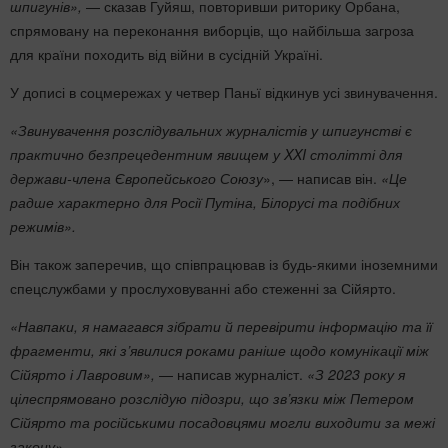
шпигунів»,
— сказав Гуйяш, повторивши риторику Орбана,
спрямовану на переконання виборців, що найбільша загроза
для країни походить від війни в сусідній Україні.
У дописі в соцмережах у четвер Паньї відкинув усі звинувачення.
«Звинувачення розслідувальних журналістів у шпигунстві є
практично безпрецедентним явищем у XXI столітті для
держави-члена Європейського Союзу
», — написав він.
«Це
радше характерно для Росії Путіна, Білорусі та подібних
режимів».
Він також заперечив, що співпрацював із будь-якими іноземними
спецслужбами у прослуховуванні або стеженні за Сійярто.
«Навпаки, я намагався зібрати й перевірити інформацію та її
фрагменти, які з’явилися роками раніше щодо комунікації між
Сійярто і Лавровим»,
— написав журналіст.
«З 2023 року я
цілеспрямовано розслідую підозри, що зв’язки між Петером
Сійярто та російськими посадовцями могли виходити за межі
закону».