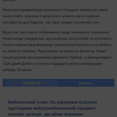
Жорстка передвиборча кампанія в Угорщині привертає увагу
всього світу, оскільки її результати можуть мати серйозні
наслідки як для Європи, так і для правих політичних сил.
Водночас зростають побоювання щодо іноземного втручання.
Низка медіа повідомляє, що російські спецслужби та пов’язані з
Росією мережі дезінформації намагаються вплинути на вибори
на користь Орбана. Паралельно за океаном Дональд Трамп
неодноразово висловлював підтримку Орбану, а віцепрезидент
США Джей Ді Венс готується відвідати країну напередодні
виборів 12 квітня.
FaceBook
Disqus
Небезпечний пляж: На узбережжі Коблево
здетонував вибухонебезпечний предмет:
чоловік загинув, дві жінки поранені