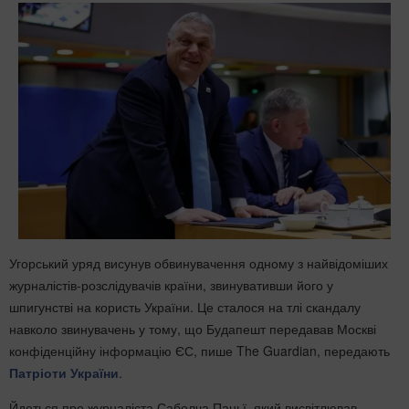
Угорський уряд висунув обвинувачення одному з найвідоміших
журналістів-розслідувачів країни, звинувативши його у
шпигунстві на користь України. Це сталося на тлі скандалу
навколо звинувачень у тому, що Будапешт передавав Москві
конфіденційну інформацію ЄС, пише The Guardian, передають
Патріоти України
.
Йдеться про журналіста Саболча Паньї, який висвітлював