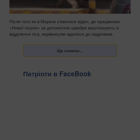
Після того як в Мережі з’явилися відео, де працівники
«Нової пошти» за допомогою швабри виштовхують із
відділення пса, керівництво вдалося до кадровика
висновків, зазначають Патріоти України. . «Нова пошта»
звільнила працівників одного зі своїх відділ...
Патріоти в FaceBook