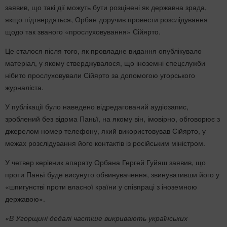
заявив, що такі дії можуть бути розцінені як державна зрада,
якщо підтвердяться, Орбан доручив провести розслідування
щодо так званого «прослуховування» Сійярто.
Це сталося після того, як провладне видання опублікувало
матеріал, у якому стверджувалося, що іноземні спецслужби
нібито прослуховували Сійярто за допомогою угорського
журналіста.
У публікації було наведено відредагований аудіозапис,
зроблений без відома Паньї, на якому він, імовірно, обговорює з
джерелом номер телефону, який використовував Сійярто, у
межах розслідування його контактів із російським міністром.
У четвер керівник апарату Орбана Гергей Гуйяш заявив, що
проти Паньї буде висунуто обвинувачення, звинувативши його у
«шпигунстві проти власної країни у співпраці з іноземною
державою».
«В Угорщині дедалі частіше викривають українських