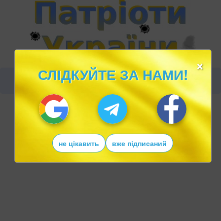
×
СЛІДКУЙТЕ ЗА НАМИ!
не цікавить
вже підписаний