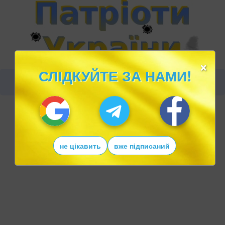
×
СЛІДКУЙТЕ ЗА НАМИ!
не цікавить
вже підписаний