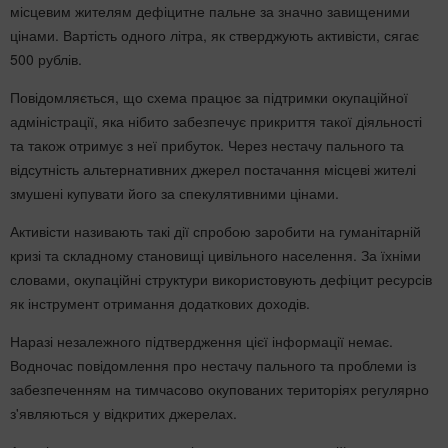
місцевим жителям дефіцитне пальне за значно завищеними
цінами. Вартість одного літра, як стверджують активісти, сягає
500 рублів.
Повідомляється, що схема працює за підтримки окупаційної
адміністрації, яка нібито забезпечує прикриття такої діяльності
та також отримує з неї прибуток. Через нестачу пального та
відсутність альтернативних джерел постачання місцеві жителі
змушені купувати його за спекулятивними цінами.
Активісти називають такі дії спробою заробити на гуманітарній
кризі та складному становищі цивільного населення. За їхніми
словами, окупаційні структури використовують дефіцит ресурсів
як інструмент отримання додаткових доходів.
Наразі незалежного підтвердження цієї інформації немає.
Водночас повідомлення про нестачу пального та проблеми із
забезпеченням на тимчасово окупованих територіях регулярно
з'являються у відкритих джерелах.