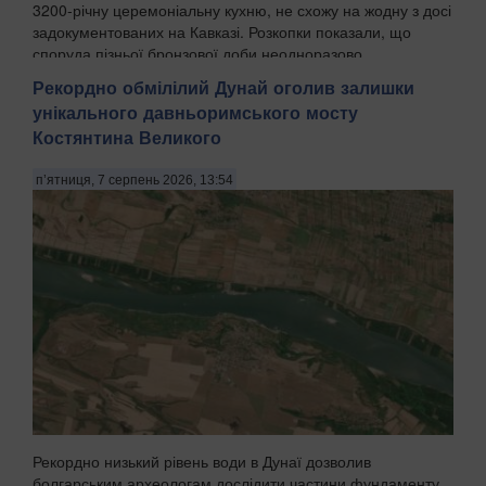
3200-річну церемоніальну кухню, не схожу на жодну з досі
задокументованих на Кавказі. Розкопки показали, що
споруда пізньої бронзової доби неодноразово
перебудовувалась протягом поколінь, а попередні...
Рекордно обмілілий Дунай оголив залишки
унікального давньоримського мосту
Костянтина Великого
п’ятниця, 7 серпень 2026, 13:54
Рекордно низький рівень води в Дунаї дозволив
болгарським археологам дослідити частини фундаменту