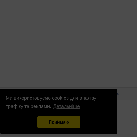
© Патріоти України 2026
Правова інформація
Реклама
Ми використовуємо cookies для аналізу
info
@
patrioty.org.ua
трафіку та реклами.
Детальніше
Приймаю