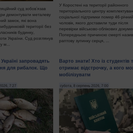
У Коростені на території районного
ляційний суд зобов’язав
територіального центру комплектуван
ири демонтувати металеву
соціальної підтримки помер 46-річни
ний замок, які вона
чоловік, якого доставили туди після
ибудинковій території без
перевірки військово-облікових докумен
власників будинку,
Попередньою причиною смерті нази
оти України. Суд розглянув
раптову зупинку серця, ...
у м...
 Україні запровадять
Варто знати! Хто із студентів 
ня для рибалок. Що
отримає відстрочку, а кого м
мобілізуватм
2026, 7:27
субота, 8 серпень 2026, 7:00