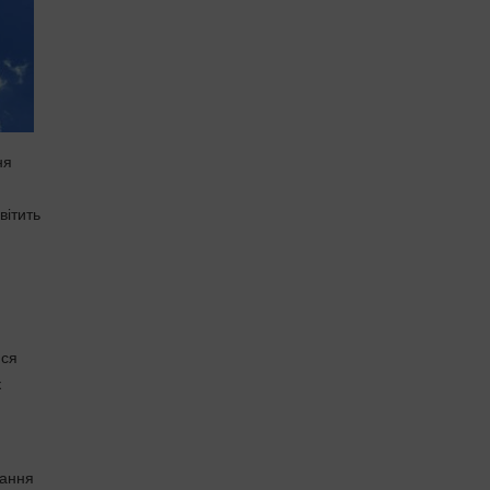
ня
вітить
ися
к
вання