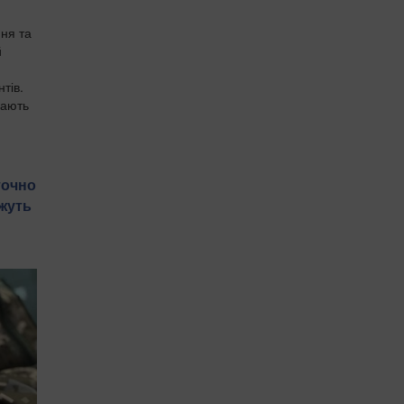
ня та
й
тів.
вають
точно
ожуть