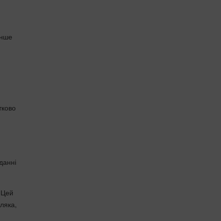
енше
тково
данні
 Цей
ляка,