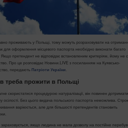
авно проживають у Польщі, тому можуть розраховувати на отриман
к для оформлення місцевого паспорта необхідно виконати багато
. Якщо претендент не відповідає встановленим критеріям, йому не с
тво. Про це розповідає Новини.LIVE з посиланням на Куявсько-
ство, передають
Патріоти України
.
ів треба прожити в Польщі
гне скористатися процедурою натуралізації, він повинен дотримат
ну осілості. Без цього видача польського паспорта неможлива. Стро
ивання варіюється, але для більшості претендентів становить
ки.
е зараховується, якщо людина не мала дозволу на постійне перебу