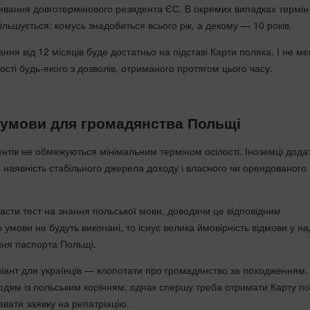
ивання довготермінового резидента ЄС. В окремих випадках термін
льшується: комусь знадобиться всього рік, а декому — 10 років.
ня від 12 місяців буде достатньо на підставі Карти поляка. І не м
ості будь-якого з дозволів, отриманого протягом цього часу.
 умови для громадянства Польщі
нтів не обмежуються мінімальним терміном осілості. Іноземці дода
и наявність стабільного джерела доходу і власного чи орендованого
асти тест на знання польської мови, доводячи це відповідним
умови не будуть виконані, то існує велика ймовірність відмови у на
ня паспорта Польщі.
іант для українців — клопотати про громадянство за походженням.
юдям із польським корінням, однак спершу треба отримати Карту по
давати заявку на репатріацію.