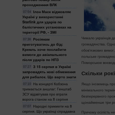
проходженння ВЛК
Ілон Маск відмовляє
07:54
Україні у використанні
Starlink для ударів по
балістичних установках на
території РФ, - ЗМІ
Чимало українців д
Росіянам
07:36
громадянства. Одна
приготуватись до бід:
Кремль хоче послабити
обов'язкових вимог
вимоги до авіапального
польське громадянс
після ударів по НПЗ
Поморськое воєвод
З 15 серпня в Україні
07:27
запровадять нові обмеження
Скільки рок
для рибалок. Що варто знати
Якщо іноземець пра
На концерті Кобзона
07:10
тримається аншлаг: Генштаб
мінімального термі
ЗСУ відзвітував про втрати
безперервного прож
ворога станом на 8 серпня
щонайменше три ро
Народні прикмети на 8
07:07
серпня. Що українці спрадавна
Причому осілість н