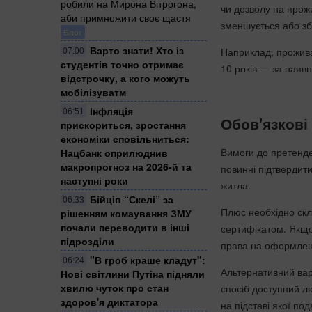
робили на Мирона Вітрогона,
чи дозволу на прож
аби примножити своє щастя
зменшується або збі
Блог
Варто знати! Хто із
Наприклад, проживан
07:00
студентів точно отримає
10 років — за наявн
відстрочку, а кого можуть
мобілізуватм
Інфляція
06:51
Обов'язкові
прискориться, зростання
економіки сповільниться:
Вимоги до претенде
Нацбанк оприлюднив
макропрогноз на 2026-й та
повинні підтвердит
наступні роки
житла.
Бійців “Скелі” за
06:33
Плюс необхідно скл
рішенням комаування ЗМУ
почали переводити в інші
сертифікатом. Якщо 
підрозділи
права на оформлен
"В гроб краше кладут":
06:24
Альтернативний вар
Нові світлини Путіна підняли
хвилю чуток про стан
спосіб доступний л
здоров'я диктатора
на підставі якої по