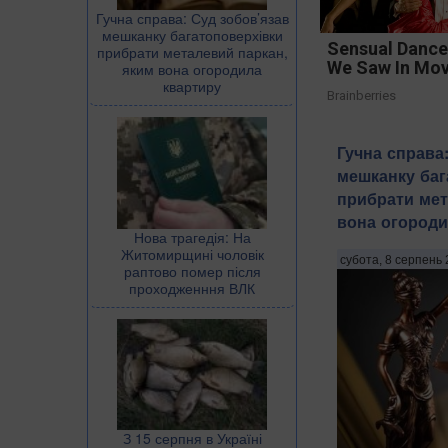
Гучна справа: Суд зобов’язав
мешканку багатоповерхівки
Sensual Dance
прибрати металевий паркан,
We Saw In Mov
яким вона огородила
квартиру
Brainberries
Гучна справа
мешканку баг
прибрати мет
вона огороди
Нова трагедія: На
Житомирщині чоловік
субота, 8 серпень 
раптово помер після
проходженння ВЛК
З 15 серпня в Україні