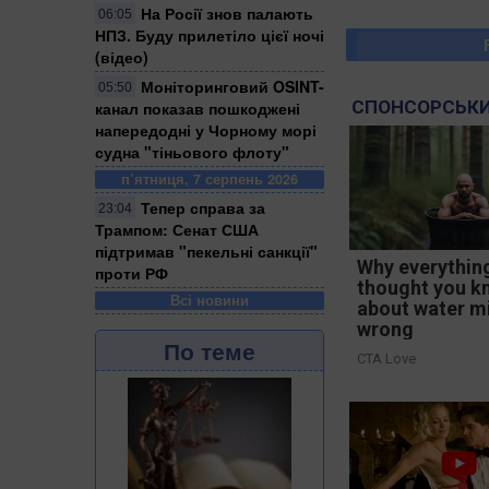
На Росії знов палають
06:05
НПЗ. Буду прилетіло цієї ночі
(відео)
Моніторинговий OSINT-
05:50
СПОНСОРСЬКИ
канал показав пошкоджені
напередодні у Чорному морі
судна "тіньового флоту"
п’ятниця, 7 серпень 2026
Тепер справа за
23:04
Трампом: Сенат США
підтримав "пекельні санкції"
Why everythin
проти РФ
thought you k
Всі новини
about water m
wrong
По теме
CTA Love