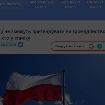
Волонтерська
Українська
Світське
успільство
сотня
кухня
життя
нці не зможуть претендувати на громадянств
 хто у списку
Twitter
 2026, 23:40
Слідкуйте за нами