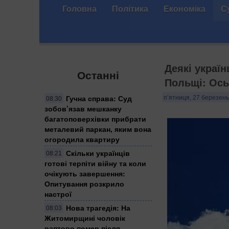
Головна
Політика
Економіка
С
Деякі украї
Останні
Польщі: Ось
Гучна справа: Суд
п’ятниця, 27 березень
08:30
зобов’язав мешканку
багатоповерхівки прибрати
металевий паркан, яким вона
огородила квартиру
Скільки українців
08:21
готові терпіти війну та коли
очікують завершення:
Опитування розкрило
настрої
Нова трагедія: На
08:03
Житомирщині чоловік
раптово помер після