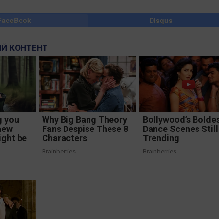
FaceBook
Disqus
Й КОНТЕНТ
g you
Why Big Bang Theory
Bollywood’s Bolde
new
Fans Despise These 8
Dance Scenes Still
ight be
Characters
Trending
Brainberries
Brainberries