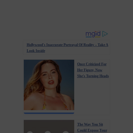
Hollywood's Inaccurate Portrayal Of Reality – Take A
Look Inside
Once Criticized For
Her Figure, Now
She's Turning Heads
The Way You Sit
Could Expose Your