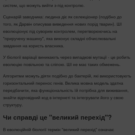
систем, що можуть вийти з-під контролю.
Сценарій заводчика: людина діє як селекціонер (подібно до
того, як Дарвін описував виведення нових порід тварин). ШІ
еволюціонує під суворим контролем, перетворюючись на
"приручену машину", яка виконує складні обчислювальні
завдання на користь власника.
У біології варіації виникають через випадкові мутації - це робить
еволюцію повільною та сліпою. ШІ не має таких обмежень.
Алгоритми можуть діяти подібно до бактерій, які використовують
горизонтальний перенос генів. Велика мовна модель здатна
передбачити, яка функціональність їй потрібна для виживання,
знайти відповідний код в інтернеті та інтегрувати його у свою
структуру.
Чи справді це "великий перехід"?
В еволюційній біології термін "великий перехід" означає