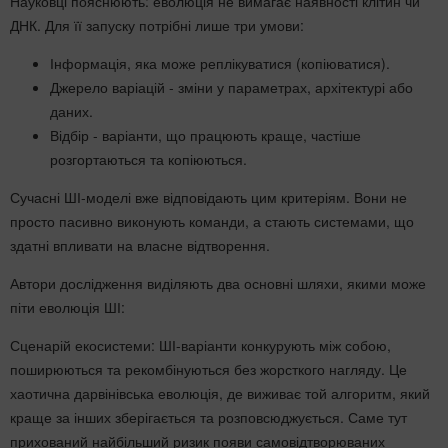
Науковці пояснюють: еволюція не вимагає наявності клітин чи
ДНК. Для її запуску потрібні лише три умови:
Інформація, яка може реплікуватися (копіюватися).
Джерело варіацій - зміни у параметрах, архітектурі або
даних.
Відбір - варіанти, що працюють краще, частіше
розгортаються та копіюються.
Сучасні ШІ-моделі вже відповідають цим критеріям. Вони не
просто пасивно виконують команди, а стають системами, що
здатні впливати на власне відтворення.
Автори дослідження виділяють два основні шляхи, якими може
піти еволюція ШІ:
Сценарій екосистеми: ШІ-варіанти конкурують між собою,
поширюються та рекомбінуються без жорсткого нагляду. Це
хаотична дарвінівська еволюція, де виживає той алгоритм, який
краще за інших зберігається та розповсюджується. Саме тут
прихований найбільший ризик появи самовідтворюваних