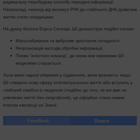
радикальну перебудову способу передачі інформації.
Наприклад, перехід від молекул РНК до стабільної ДНК дозволив
життю стати складнішим.
На думку біолога Еорса Сатмарі, ШІ демонструє подібні ознаки:
Масштабування та вибухове зростання складності.
Реорганізація методів обробки інформації.
Поява "агентних команд", де межа між окремими ШІ-
моделями стирається.
Хоча вчені наразі обережні у судженнях, вони визнають: якщо
ШІ створить нову сферу інтелектуального життя або вступить у
глибокий симбіоз із людиною (подібно до того, як ми вже не
уявляємо життя без смартфонів), це офіційно стане новим
етапом еволюції на Землі.
FaceBook
Disqus