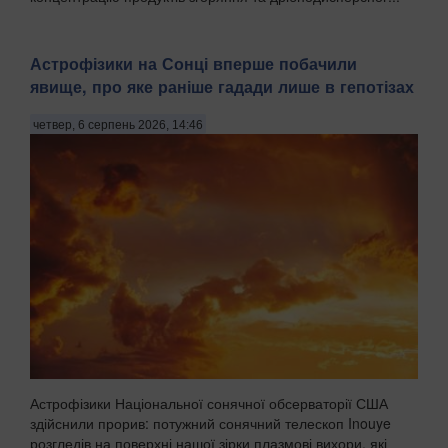
Астрофізики на Сонці вперше побачили
явище, про яке раніше гадади лише в гепотізах
четвер, 6 серпень 2026, 14:46
Астрофізики Національної сонячної обсерваторії США
здійснили прорив: потужний сонячний телескоп Inouye
розгледів на поверхні нашої зірки плазмові вихори, які