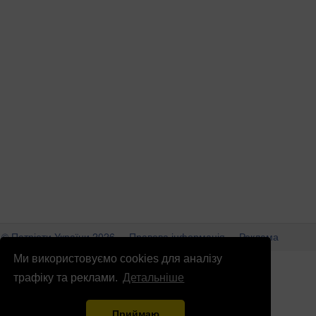
© Патріоти України 2026
Правова інформація
Реклама
Ми використовуємо cookies для аналізу
info
@
patrioty.org.ua
трафіку та реклами.
Детальніше
Приймаю