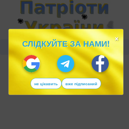
×
СЛІДКУЙТЕ ЗА НАМИ!
не цікавить
вже підписаний