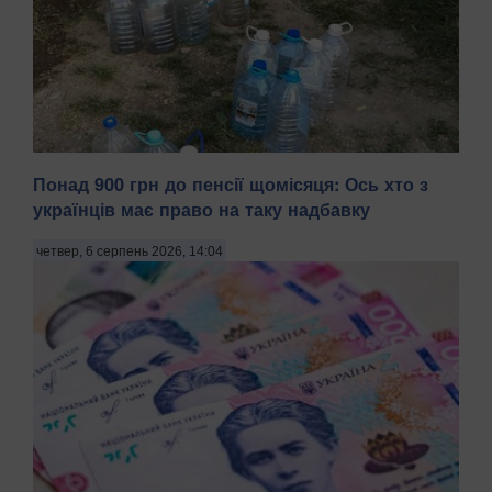
Понад 900 грн до пенсії щомісяця: Ось хто з
Тимчасово захоплений російськими військами Маріуполь
українців має право на таку надбавку
Донецької області після вибухів, що пролунали 5 серпня
та в ніч на 6 серпня, залишився без світла й води,
четвер, 6 серпень 2026, 14:04
передають Патріоти України з посиланням на легітимну
Маріупольську міську раду. . "У тимчасо...