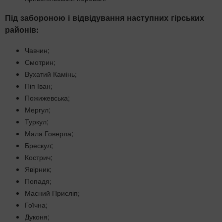
Під забороною і відвідування наступних гірських
районів:
Чавчин;
Смотрин;
Вухатий Камінь;
Піп Іван;
Пожижевська;
Мергул;
Туркул;
Мала Говерла;
Брескул;
Кострич;
Явірник;
Попадя;
Масний Присліп;
Гоїчна;
Дуконя;