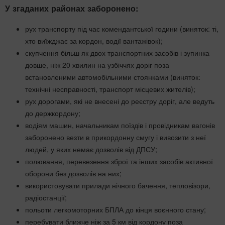
У згаданих районах заборонено:
рух транспорту під час комендантської години (виняток: ті,
хто виїжджає за кордон, водії вантажівок);
скупчення більш як двох транспортних засобів і зупинка
довше, ніж 20 хвилин на узбіччях доріг поза
встановленими автомобільними стоянками (виняток:
технічні несправності, транспорт місцевих жителів);
рух дорогами, які не внесені до реєстру доріг, але ведуть
до держкордону;
водіям машин, начальникам поїздів і провідникам вагонів
заборонено везти в прикордонну смугу і вивозити з неї
людей, у яких немає дозволів від ДПСУ;
полювання, перевезення зброї та інших засобів активної
оборони без дозволів на них;
використовувати прилади нічного бачення, тепловізори,
радіостанції;
польоти легкомоторних БПЛА до кінця воєнного стану;
перебувати ближче ніж за 5 км від кордону поза