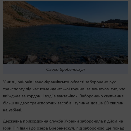
Озеро Бребенескул
У низці районів Івано-Франківської області заборонено рух
транспорту під час комендантської години, за винятком тих, хто
виїжджає за кордон, і водіїв вантажівок. Заборонено скупчення
більш як двох транспортних засобів і зупинка довше 20 хвилин
на узбіччі.
Державна прикордонна служба України заборонила підйом на
гори Піп Іван і до озера Бребенескул, під забороною ще понад