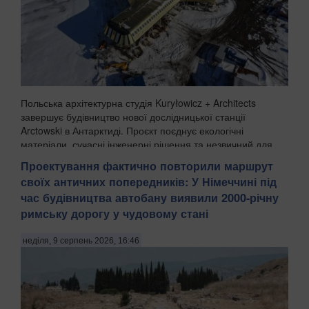
Польська архітектурна студія Kuryłowicz + Architects
завершує будівництво нової дослідницької станції
Arctowski в Антарктиді. Проєкт поєднує екологічні
матеріали, сучасні інженерні рішення та незвичний для
полярних баз акцент на комфорті людей, які пра...
Проектування фактично повторили маршрут
своїх античних попередників: У Німеччині під
час будівництва автобану виявили 2000-річну
римську дорогу у чудовому стані
неділя, 9 серпень 2026, 16:46