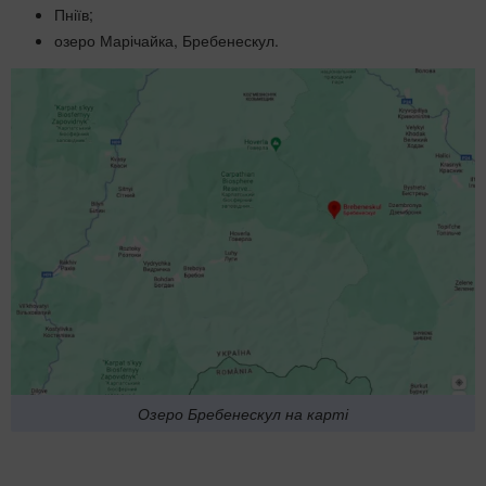
Пніїв;
озеро Марічайка, Бребенескул.
Озеро Бребенескул на карті