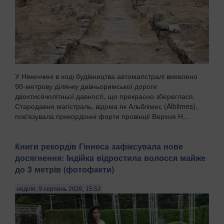
У Німеччині в ході будівництва автомагістралі виявлено
90-метрову ділянку давньоримської дороги
двохтисячолітньої давності, що прекрасно збереглася.
Стародавня магістраль, відома як Альблімес (Alblimes),
пов'язувала прикордонні форти провінції Верхня Н...
Книги рекордів Гіннеса зафіксувала нове
досягнення: Індійка відростила волосся майже
до 3 метрів (фотофакти)
неділя, 9 серпень 2026, 15:52