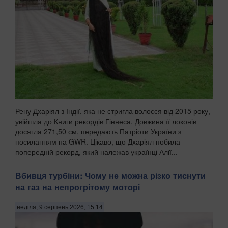
Рену Дхаріял з Індії, яка не стригла волосся від 2015 року,
увійшла до Книги рекордів Гіннеса. Довжина її локонів
досягла 271,50 см, передають Патріоти України з
посиланням на GWR. Цікаво, що Дхаріял побила
попередній рекорд, який належав українці Алії...
Вбивця турбіни: Чому не можна різко тиснути
на газ на непрогрітому моторі
неділя, 9 серпень 2026, 15:14