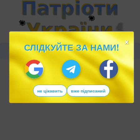
×
СЛІДКУЙТЕ ЗА НАМИ!
не цікавить
вже підписаний