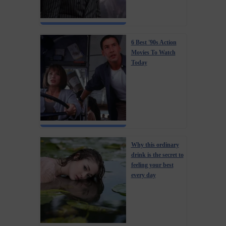
6 Best '90s Action
Movies To Watch
Today
Why this ordinary
drink is the secret to
feeling your best
every day