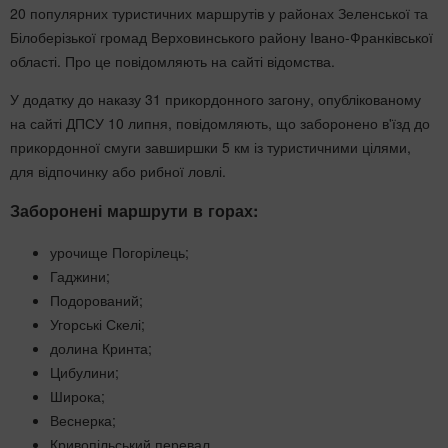
20 популярних туристичних маршрутів у районах Зеленської та
Білоберізької громад Верховинського району Івано-Франківської
області. Про це повідомляють на сайті відомства.
У додатку до наказу 31 прикордонного загону, опублікованому
на сайті ДПСУ 10 липня, повідомляють, що заборонено в'їзд до
прикордонної смуги завширшки 5 км із туристичними цілями,
для відпочинку або рибної ловлі.
Заборонені маршрути в горах:
урочище Погорілець;
Гаджини;
Подорований;
Угорські Скелі;
долина Кринта;
Цибулини;
Широка;
Веснерка;
Кривопільський перевал.