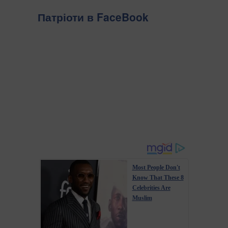
Патріоти в FaceBook
Most People Don't
Know That These 8
Celebrities Are
Muslim