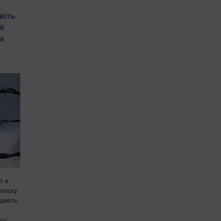
віть
і
и
ю в
писку
едають
ці