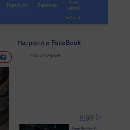
Хіти
Гороскоп
Лайфхак
тижня
Блоги
Патріоти в FaceBook
Патріоти України
From Baddies To