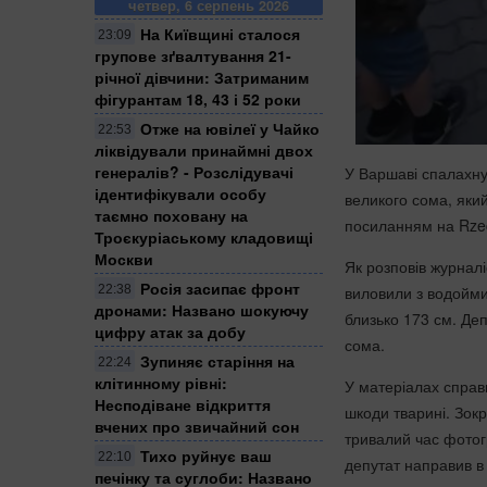
четвер, 6 серпень 2026
На Київщині сталося
23:09
групове зґвалтування 21-
річної дівчини: Затриманим
фігурантам 18, 43 і 52 роки
Отже на ювілеї у Чайко
22:53
ліквідували принаймні двох
генералів? - Розслідувачі
У Варшаві спалахнув
ідентифікували особу
великого сома, яки
таємно поховану на
посиланням на Rzec
Троєкуріаському кладовищі
Москви
Як розповів журналі
Росія засипає фронт
виловили з водойм
22:38
дронами: Названо шокуючу
близько 173 см. Деп
цифру атак за добу
сома.
Зупиняє старіння на
22:24
клітинному рівні:
У матеріалах справи
Несподіване відкриття
шкоди тварині. Зок
вчених про звичайний сон
тривалий час фотог
Тихо руйнує ваш
22:10
депутат направив в
печінку та суглоби: Названо