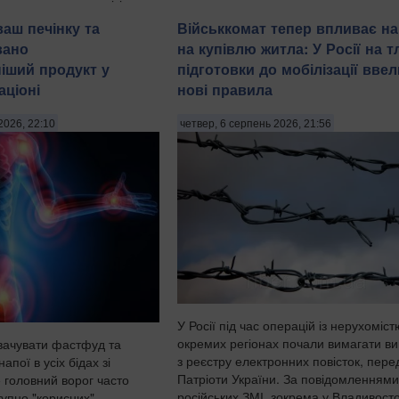
имали трьох чоловіків
 років за підозрою у
ваш печінку та
Військкомат тепер впливає на
уванні 21-річної дівчини.
вано
на купівлю житла: У Росії на тл
ила пресслужба
іший продукт у
підготовки до мобілізації ввел
іції в четвер, 6 серпня,
ціоні
нові правила
оти України. "На
є чоловіків, з...
2026, 22:10
четвер, 6 серпень 2026, 21:56
У Росії під час операцій із нерухоміст
окремих регіонах почали вимагати ви
вачувати фастфуд та
з реєстру електронних повісток, пер
напої в усіх бідах зі
Патріоти України. За повідомленнями
 головний ворог часто
російських ЗМІ, зокрема у Владивосто
тупно "корисних"