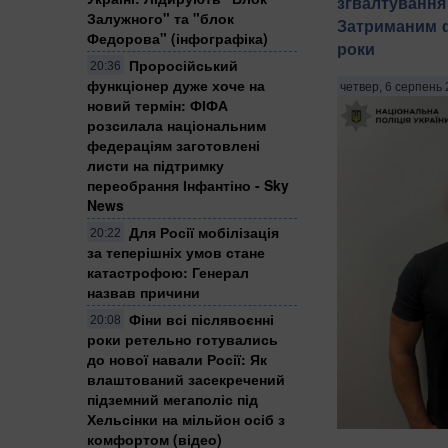
зґвалтування 
Залужного" та "блок
Затриманим фі
Федорова" (інфографіка)
роки
Проросійський
20:36
функціонер дуже хоче на
четвер, 6 серпень 
новий термін: ФІФА
розсилала національним
федераціям заготовлені
листи на підтримку
переобрання Інфантіно - Sky
News
Для Росії мобілізація
20:22
за теперішніх умов стане
катастрофою: Генерал
назвав причини
Фіни всі післявоєнні
20:08
роки ретельно готувались
до нової навали Росії: Як
влаштований засекречений
підземний мегаполіс під
Хельсінки на мільйон осіб з
комфортом (відео)