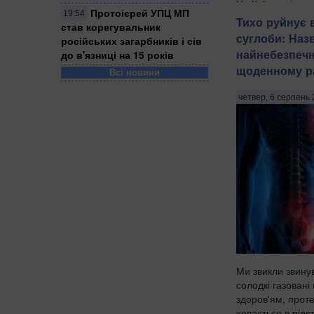
На Київщині затр
Протоієрей УПЦ МП
19:54
віком 18, 43 і 52
Тихо руйнує 
став корегувальник
груповому зґвалт
суглоби: Наз
російських загарбників і сів
Про це повідом
найнебезпечн
до в'язниці на 15 років
Національної пол
щоденному ра
Всі новини
зазначають Патрі
Бориспільщині тро
четвер, 6 серпень 
Ми звикли звину
солодкі газовані 
здоров'ям, проте
ховається в підс