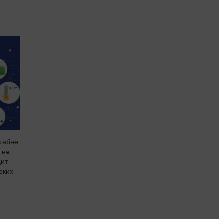
штабне
 не
цит
боких