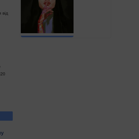
 від
е
 20
му