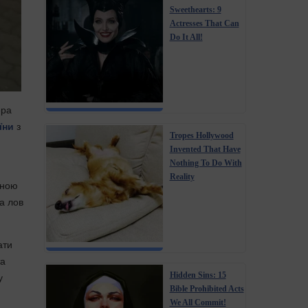
Sweethearts: 9
Actresses That Can
Do It All!
ера
їни
з
Tropes Hollywood
Invented That Have
Nothing To Do With
Reality
иною
а лов
ати
та
Hidden Sins: 15
у
Bible Prohibited Acts
We All Commit!