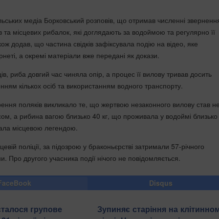
льських медіа Борковський розповів, що отримав численні звернення
 та місцевих рибалок, які доглядають за водоймою та регулярно її
ож додав, що частина свідків зафіксувала подію на відео, яке
неті, а окремі матеріали вже передані як докази.
в, риба довгий час чиняла опір, а процес її вилову тривав досить
енням кількох осіб та використанням водного транспорту.
ення поляків викликало те, що жертвою незаконного вилову став н
сом, а рибина вагою близько 40 кг, що проживала у водоймі близько
стала місцевою легендою.
цевій поліції, за підозрою у браконьєрстві затримали 57-річного
. Про другого учасника події нічого не повідомляється.
FaceBook
Disqus
сталося групове
Зупиняє старіння на клітинно