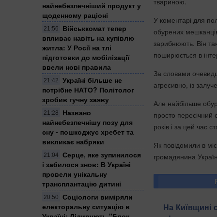
твариною.
найнебезпечніший продукт у
щоденному раціоні
У коментарі для по
Військкомат тепер
21:56
обурених мешканців
впливає навіть на купівлю
зарибнюють. Він так
житла: У Росії на тлі
поширюється в інтер
підготовки до мобілізації
ввели нові правила
За словами очевидці
Україні більше не
21:42
агресивно, із залуч
потрібне НАТО? Політолог
зробив гучну заяву
Але найбільше обур
Названо
21:28
просто пересічний 
найнебезпечнішу позу для
років і за цей час 
сну - пошкоджує хребет та
викликає набряки
Як повідомили в міс
Серце, яке зупинилося
громадянина України
21:04
і забилося знов: В Україні
провели унікальну
трансплантацію дитині
Соціологи виміряли
20:50
На Київщині 
електоральну ситуацію в
Україні: ​Лідирують "Блок