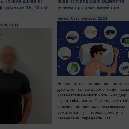
21-річної дівчини:
рівні: Несподіване відкриття
гурантам 18, 43 і 52
вчених про звичайний сон
четвер, 6 серпень 2026, 22:24
2026, 23:09
Неврологи та генетики провели мас
дослідження, яке довело: жоден крем
здатен компенсувати хронічний дефі
нічного відпочинку. Саме під час гли
фаз сну організм виділяє максимум
соматотропіну — гормону росту та
регенерації, передають Пат...