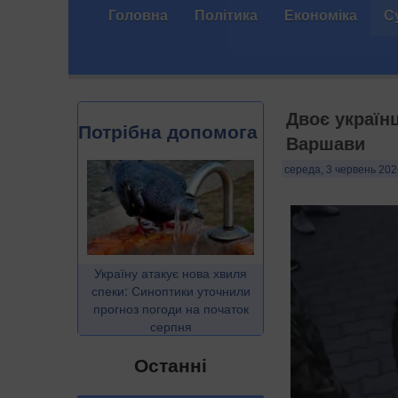
Головна
Політика
Економіка
С
Двоє україн
Потрібна допомога
Варшави
середа, 3 червень 202
Україну атакує нова хвиля
спеки: Синоптики уточнили
прогноз погоди на початок
серпня
Останні