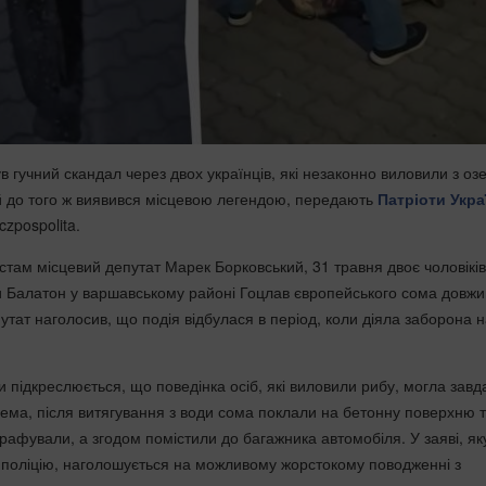
 гучний скандал через двох українців, які незаконно виловили з оз
й до того ж виявився місцевою легендою, передають
Патріоти Укра
zpospolita.
стам місцевий депутат Марек Борковський, 31 травня двоє чоловіків
и Балатон у варшавському районі Гоцлав європейського сома довж
утат наголосив, що подія відбулася в період, коли діяла заборона н
 підкреслюється, що поведінка осіб, які виловили рибу, могла завд
рема, після витягування з води сома поклали на бетонну поверхню 
рафували, а згодом помістили до багажника автомобіля. У заяві, як
 поліцію, наголошується на можливому жорстокому поводженні з