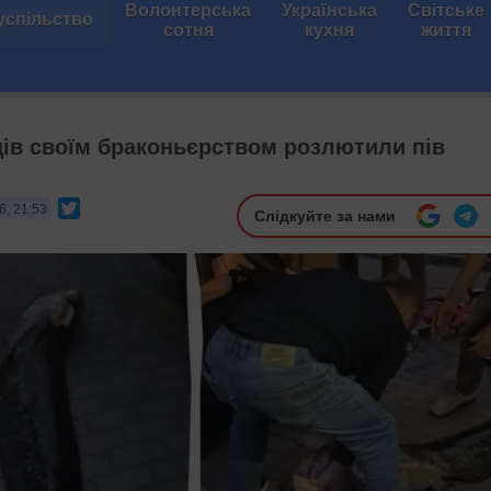
Волонтерська
Українська
Світське
успільство
сотня
кухня
життя
ців своїм браконьєрством розлютили пів
Twitter
6, 21:53
Слідкуйте за нами