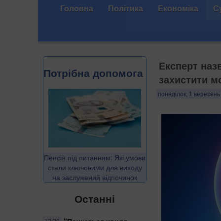
Головна
Політика
Економіка
С
Експерт назв
Потрібна допомога
захистити м
понеділок, 1 вересень
Пенсія під питанням: Які умови
стали ключовими для виходу
на заслужений відпочинок
Останні
"Почнеться хвиля