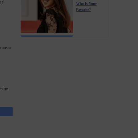
ез
Who Is Your
Favorite?
ляючи
овше