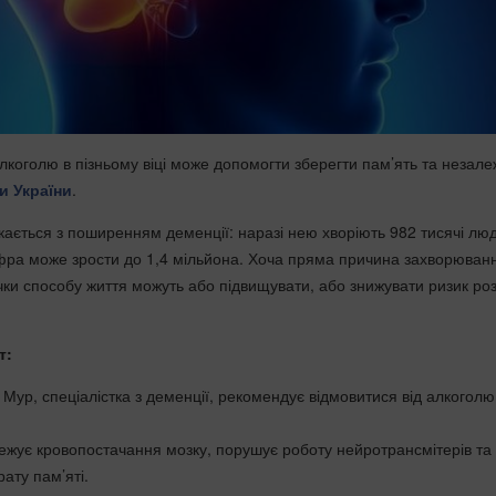
лкоголю в пізньому віці може допомогти зберегти пам’ять та незале
и України
.
кається з поширенням деменції: наразі нею хворіють 982 тисячі люд
фра може зрости до 1,4 мільйона. Хоча пряма причина захворюван
ички способу життя можуть або підвищувати, або знижувати ризик ро
т:
Мур, спеціалістка з деменції, рекомендує відмовитися від алкогол
ежує кровопостачання мозку, порушує роботу нейротрансмітерів та
ату пам’яті.