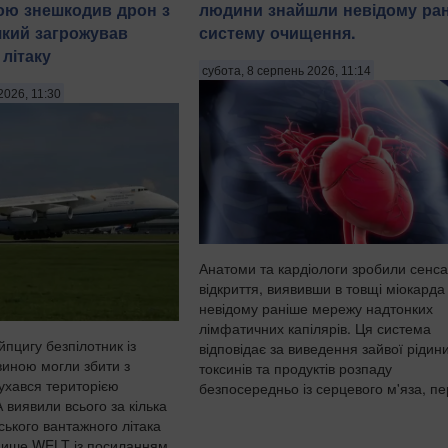
ою знешкодив дрон з
людини знайшли невідому ра
який загрожував
систему очищення.
літаку
субота, 8 серпень 2026, 11:14
2026, 11:30
Анатоми та кардіологи зробили сенса
відкриття, виявивши в товщі міокарда
невідому раніше мережу надтонких
лімфатичних капілярів. Ця система
пцигу безпілотник із
відповідає за виведення зайвої рідини
иною могли збити з
токсинів та продуктів розпаду
рухався територією
безпосередньо із серцевого м'яза, пер
 виявили всього за кілька
нського вантажного літака
пише WELT із посиланням