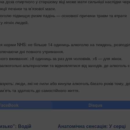
ка доза спиртного у старшому віці може мати сильніші наслідки чер
ції печінки та м’язової маси.
оголю підвищує ризик падінь — основної причини травм та втрати
 у літніх людей.
я норми NHS: не більше 14 одиниць алкоголю на тиждень, розподі
включаючи дні повного утримання.
ного вживання: >8 одиниць за раз для чоловіків, >6 — для жінок.
алкогольні альтернативи та відмовлятися від заходів, де алкоголь є
зують: люди, які не пили або кинули алкоголь багато років тому, д
ам’ять та здатність до самостійного життя.
FaceBook
Disqus
изько": Водій
Анатомічна сенсація: У серці