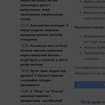
Навіть невели
знешкодив дрон з
зниження функ
вибухівкою, який
Вживання алк
загрожував українському
самостійності
літаку
Анатомічна сенсація: У
11:14
Практичні поради:
серці людини знайшли
невідому раніше систему
Дотримуватис
очищення.
на ≥3 дні та 
Китайські авто в Росії
10:58
Уникати запій
почали масово ламатися
Пробувати без
через неякісний бензин -
основним.
водії їдуть у сервіси у шість
разів частіше
Спостереження пока
Путін тікає подалі від
10:44
зберігають гостру п
дронів? У Кремлі змінили
географію поїздок
президента
У "Форі" та "Сільпо"
10:30
можливі перебої з
продуктами - російський
"Летів дуже н
удар пошкодив складську