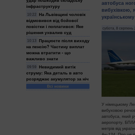
автобуса ног
інфраструктуру
вибухівкою, 
На Львівщині чоловік
10:22
українському 
відмовився від бойової
повістки і поплатився: Яке
субота, 8 серпень 
рішення ухвалив суд
Працюєте після виходу
10:13
на пенсію? Частину виплат
можна втратити - що
важливо знати
Невидимий витік
09:59
струму: Яка деталь в авто
розряджає акумулятор за ніч
Всі новини
У німецькому Лей
вибуховою речов
автобуса, який 
аеропорту. БПЛА
метрів від украї
Ан-124. Про це 