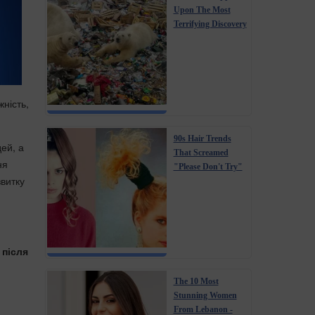
Upon The Most
Terrifying Discovery
жність,
90s Hair Trends
ей, а
That Screamed
ня
"Please Don't Try"
звитку
ю
після
The 10 Most
Stunning Women
From Lebanon -