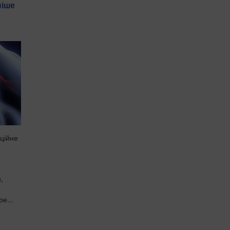
ніше
ційне
,
е...