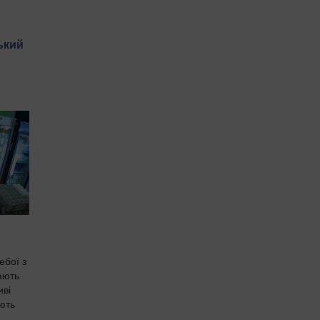
ький
ебої з
ають
иві
ють