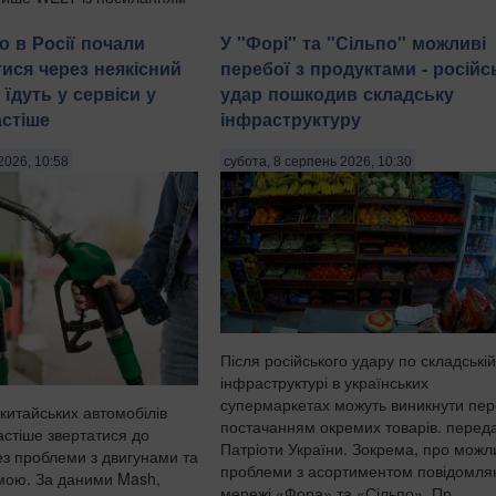
и безпек...
о в Росії почали
У "Форі" та "Сільпо" можливі
ися через неякісний
перебої з продуктами - російс
 їдуть у сервіси у
удар пошкодив складську
астіше
інфраструктуру
2026, 10:58
субота, 8 серпень 2026, 10:30
Після російського удару по складській
інфраструктурі в українських
супермаркетах можуть виникнути пер
 китайських автомобілів
постачанням окремих товарів. перед
астіше звертатися до
Патріоти України. Зокрема, про можл
ез проблеми з двигунами та
проблеми з асортиментом повідомля
мою. За даними Mash,
мережі «Фора» та «Сільпо». Пр...