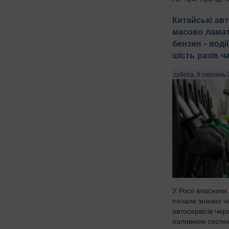
на німецькі орган
Китайські авт
масово ламат
бензин - водії
шість разів ч
субота, 8 серпень 
У Росії власники
почали значно ч
автосервісів чер
паливною систе