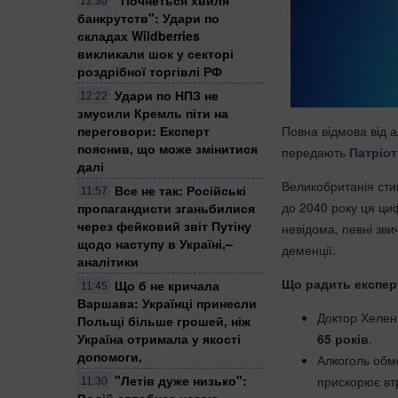
12:30
банкрутств": Удари по
складах Wildberries
викликали шок у секторі
роздрібної торгівлі РФ
Удари по НПЗ не
12:22
змусили Кремль піти на
переговори: Експерт
Повна відмова від а
пояснив, що може змінитися
передають
Патріот
далі
Великобританія сти
Все не так: Російські
11:57
до 2040 року ця ци
пропагандисти зганьбилися
через фейковий звіт Путіну
невідома, певні зв
щодо наступу в Україні,–
деменції.
аналітики
Що радить експер
Що б не кричала
11:45
Варшава: Українці принесли
Доктор Хелен 
Польщі більше грошей, ніж
Україна отримала у якості
65 років
.
допомоги,
Алкоголь обм
"Летів дуже низько":
прискорює втр
11:30
Водій автобуса ногою