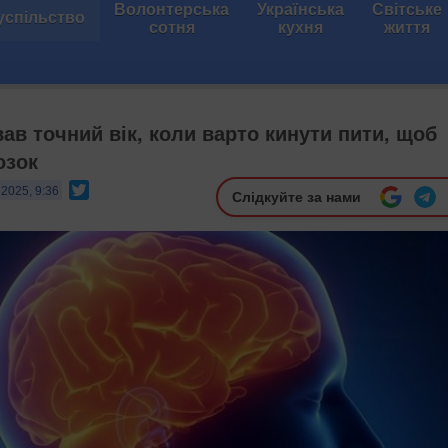
Волонтерська
Українська
Світське
успільство
сотня
кухня
життя
ав точний вік, коли варто кинути пити, щоб
озок
Twitter
 2025, 9:36
Слідкуйте за нами