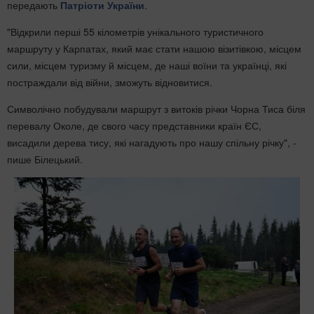
передають
Патріоти України
.
"Відкрили перші 55 кілометрів унікального туристичного
маршруту у Карпатах, який має стати нашою візитівкою, місцем
сили, місцем туризму й місцем, де наші воїни та українці, які
постраждали від війни, зможуть відновитися.
Символічно побудували маршрут з витоків річки Чорна Тиса біля
перевалу Околе, де свого часу представники країн ЄС,
висадили дерева тису, які нагадують про нашу спільну річку", -
пише Білецький.