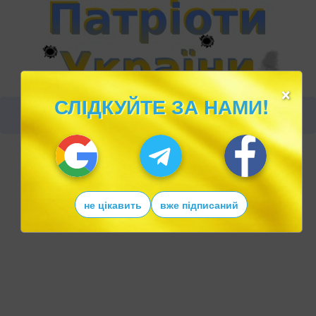
×
СЛІДКУЙТЕ ЗА НАМИ!
не цікавить
вже підписаний