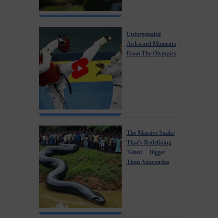
Unforgettable
Awkward Moments
From The Olympics
The Massive Snake
That's Redefining
'Giant'—Bigger
Than Anacondas