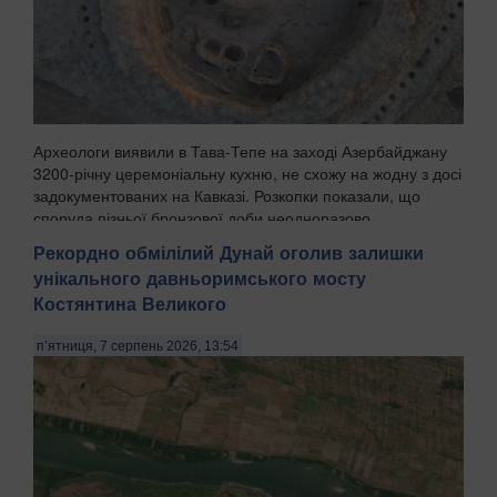
Археологи виявили в Тава-Тепе на заході Азербайджану
3200-річну церемоніальну кухню, не схожу на жодну з досі
задокументованих на Кавказі. Розкопки показали, що
споруда пізньої бронзової доби неодноразово
перебудовувалась протягом поколінь, а попередні...
Рекордно обмілілий Дунай оголив залишки
унікального давньоримського мосту
Костянтина Великого
п’ятниця, 7 серпень 2026, 13:54