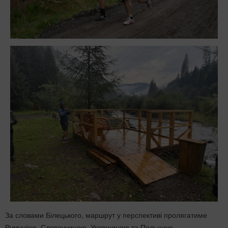
За словами Білецького, маршрут у перспективі пролягатиме
Румунією, Словаччиною, Угорщиною та Польщею.