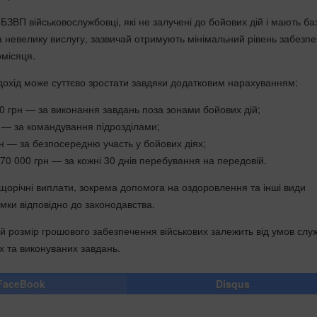
ЗВП військовослужбовці, які не залучені до бойових дій і мають ба
 невелику вислугу, зазвичай отримують мінімальний рівень забезп
омісяця.
дохід може суттєво зростати завдяки додатковим нарахуванням:
0 грн — за виконання завдань поза зонами бойових дій;
н — за командування підрозділами;
н — за безпосередню участь у бойових діях;
70 000 грн — за кожні 30 днів перебування на передовій.
щорічні виплати, зокрема допомога на оздоровлення та інші види
мки відповідно до законодавства.
ий розмір грошового забезпечення військових залежить від умов слу
ях та виконуваних завдань.
FaceBook
Disqus