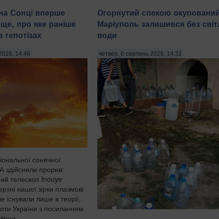
на Сонці вперше
Огорнутий спекою окуповани
ще, про яке раніше
Маріуполь залишився без світ
 гепотізах
води
2026, 14:46
четвер, 6 серпень 2026, 14:32
іональної сонячної
А здійснили прорив:
ий телескоп Inouye
ерхні нашої зірки плазмові
ше існували лише в теорії,
оти України з посиланням
 Нест...