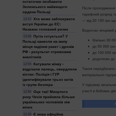
остаточно позбавити
Зеленського найвищого
Після проходження Б
ордена Польщі
тарифний розряд та
Хто може заблокувати
13:22
— від 20 130 грн щ
вступ України до ЄС:
Названо головний ризик
Водночас кінцевий 
Путін готується? У
13:08
близько 30 00
Польщі нанесли на мапу
до 50 000 гр
місця падіння ракет і дронів
РФ - результат стривожив
до 100 000 гр
аналітиків
додатково до 
Катували жінку -
12:54
Також передбачені 
відрізали палець, свердлили
кістки: Поліція і ГУР
матеріальної підтри
ідентифікували трьох катів
У підсумку загальн
із групи безлера
участі в бойових ді
Оце так! Минулого
12:40
року Чехія прийняла більше
українських чоловіків ніж
жінок
Є нова офіційна
12:26