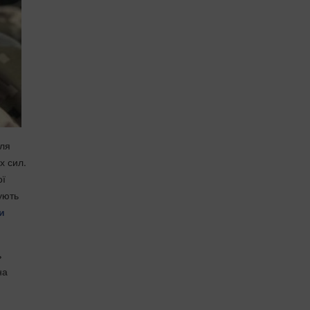
сля
х сил.
ої
ують
и
ь
на