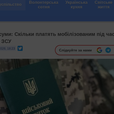
Волонтерська
Українська
Світське
успільство
сотня
кухня
життя
суми: Скільки платять мобілізованим під ча
в ЗСУ
Twitter
2026, 18:23
Слідкуйте за нами