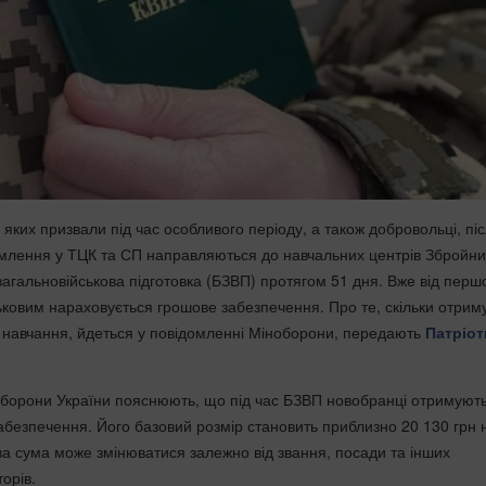
яких призвали під час особливого періоду, а також добровольці, пі
лення у ТЦК та СП направляються до навчальних центрів Збройни
загальновійськова підготовка (БЗВП) протягом 51 дня. Вже від перш
ьковим нараховується грошове забезпечення. Про те, скільки отрим
с навчання, йдеться у повідомленні Міноборони,
передають
Патріот
і оборони України пояснюють, що під час БЗВП новобранці отримуют
абезпечення. Його базовий розмір становить приблизно 20 130 грн 
ева сума може змінюватися залежно від звання, посади та інших
орів.