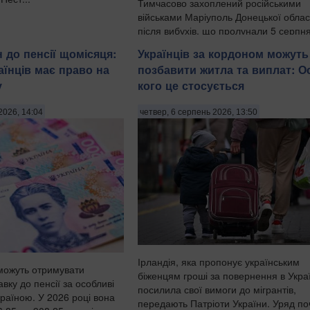
Тимчасово захоплений російськими
військами Маріуполь Донецької облас
після вибухів, що пролунали 5 серпня
ніч на 6 серпня, залишився без світла
 до пенсії щомісяця:
Українців за кордоном можуть
води, передають Патріоти України з
аїнців має право на
позбавити житла та виплат: О
посиланням на легітимну Маріупольс
у
кого це стосується
міську раду. . "У тимчасо...
2026, 14:04
четвер, 6 серпень 2026, 13:50
Ірландія, яка пропонує українським
 можуть отримувати
біженцям гроші за повернення в Укра
вку до пенсії за особливі
посилила свої вимоги до мігрантів,
раїною. У 2026 році вона
передають Патріоти України. Уряд по