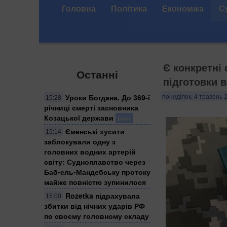
Головна
Політика
Економіка
С
Є конкретні 
Останні
підготовки 
Уроки Богдана. До 369-ї
понеділок, 4 травень 
15:28
річниці смерті засновника
Козацької держави
Блог
Єменські хусити
15:14
заблокували одну з
головних водних артерій
світу: Судноплавство через
Баб-ель-Мандебську протоку
майже повністю зупинилося
Rozetka підрахувала
15:00
збитки від нічних ударів РФ
по своєму головному складу