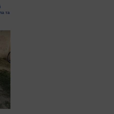
й
ла та