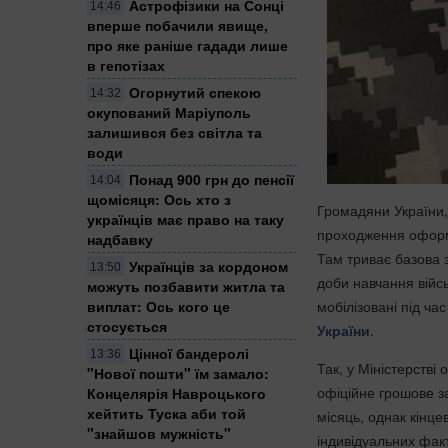
Астрофізики на Сонці
14:46
вперше побачили явище,
про яке раніше гадади лише
в гепотізах
Огорнутий спекою
14:32
окупований Маріуполь
залишився без світла та
води
Понад 900 грн до пенсії
14:04
щомісяця: Ось хто з
Громадяни України, 
українців має право на таку
проходження оформ
надбавку
Там триває базова 
Українців за кордоном
13:50
доби навчання війс
можуть позбавити житла та
мобілізовані під ча
виплат: Ось кого це
стосується
України
.
Цінної бандеролі
13:36
Так, у Міністерств
"Нової пошти" їм замало:
офіційне грошове з
Концелярія Навроцького
хейтить Туска аби той
місяць, однак кінц
"знайшов мужність"
індивідуальних факт