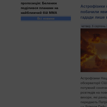
пропозиція: Беленюк
Астрофізики 
поділився планами на
побачили яви
найближчий бій ММА
гадади лише в
Всі новини
четвер, 6 серпень 
Астрофізики Нац
обсерваторії СШ
потужний сонячн
розгледів на пов
вихори, які рані
передають Патрі
на Science Daily.