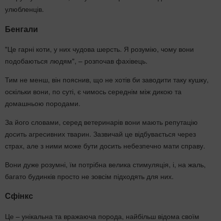
улюбленців.
Бенгали
"Це гарні коти, у них чудова шерсть. Я розумію, чому вони
подобаються людям", – розпочав фахівець.
Тим не менш, він пояснив, що не хотів би заводити таку кушку,
оскільки вони, по суті, є чимось середнім між дикою та
домашньою породами.
За його словами, серед ветеринарів вони мають репутацію
досить агресивних тварин. Зазвичай це відбувається через
страх, але з ними може бути досить небезпечно мати справу.
Вони дуже розумні, їм потрібна велика стимуляція, і, на жаль,
багато будинків просто не зовсім підходять для них.
Сфінкс
Це – унікальна та вражаюча порода, найбільш відома своїм