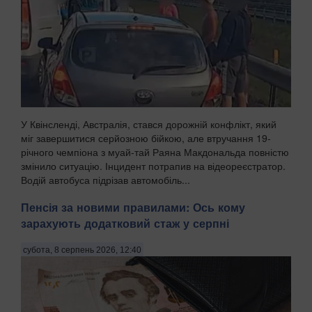
У Квінсленді, Австралія, стався дорожній конфлікт, який
міг завершитися серйозною бійкою, але втручання 19-
річного чемпіона з муай-тай Раяна Макдональда повністю
змінило ситуацію. Інцидент потрапив на відеореєстратор.
Водій автобуса підрізав автомобіль...
Пенсія за новими правилами: Ось кому
зарахують додатковий стаж у серпні
субота, 8 серпень 2026, 12:40