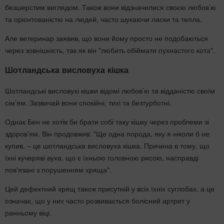
безшерстим виглядом. Також вони відзначилися своєю любов’ю
та орієнтованістю на людей, часто шукаючи ласки та тепла.
Але ветеринар заявив, що вони йому просто не подобаються
через зовнішність, так як він "любить обіймати пухнастого кота".
Шотландська висловуха кішка
Шотландські висловухі кішки відомі любов’ю та відданістю своїм
сім’ям. Зазвичай вони спокійні, тихі та безтурботні.
Однак Бен не хотів би брати собі таку кішку через проблеми зі
здоров'ям. Він продовжив: "Ще одна порода, яку я ніколи б не
купив, – це шотландська висловуха кішка. Причина в тому, що
їхні кучеряві вуха, що є їхньою головною рисою, насправді
пов'язані з порушенням хряща".
Цей дефектний хрящ також присутній у всіх їхніх суглобах, а це
означає, що у них часто розвивається болісний артрит у
ранньому віці.