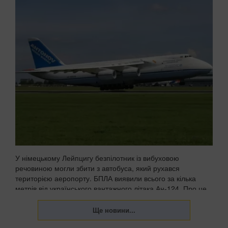
У німецькому Лейпцигу безпілотник із вибуховою
речовиною могли збити з автобуса, який рухався
територією аеропорту. БПЛА виявили всього за кілька
метрів від українського вантажного літака Ан-124. Про це
пише WELT із посиланням на німецькі органи безпек...