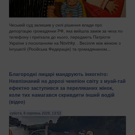
Чеський суд залишив у силі рішення влади про
депортацію громадянки РФ, яка вийшла заміж за чеха по
телефону і приїхала до нього, передають Патріоти
України з посиланням на Novinky. . Весілля між жінкою з
Інгушетії (Російська Федерація) та громадянином...
Благородні лицарі мандрують інкогніто:
Невпізнаний на дорозі чемпіон світу з муай-тай
ефектно заступився за переляканих жінок,
коли тих намагався скривдити інший водій
(відео)
субота, 8 серпень 2026, 13:52