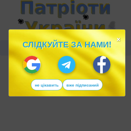
×
СЛІДКУЙТЕ ЗА НАМИ!
не цікавить
вже підписаний