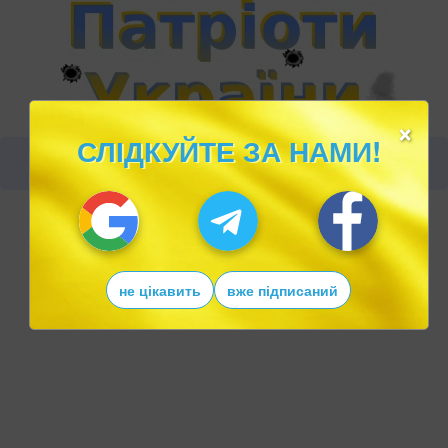
×
СЛІДКУЙТЕ ЗА НАМИ!
не цікавить
вже підписаний