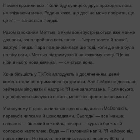
Її зміни вразили всіх. "Коли йду вулицею, друзі проходять повз,
не впізнаючи мене. Родина каже, що досі не може повірити, що
це я", — зізнається Пейдж.
Разом із коханим Меттью, з яким вони зустрічаються вже майже
два роки, вона пройшла весь шлях — "через товсте й тонке",
жартує Пейдж. Пара познайомилася ще тоді, коли дівчина була
на піку ваги, і Меттью підтримував її на кожному кроці. "Це як
ніби в нього нова дівчина", — сміється вона.
Хоча більшість у TikTok аплодують її досягненням, деякі
коментатори не втрималися від критики. Але Пейдж не дозволяє
хейтерам зіпсувати її настрій: "Я вже загартована. Після всього,
що довелося вислухати в житті, мене так просто не зламати".
У минулому її день починався з двох сніданків із McDonald’s,
перекусів чипсами й шоколадками. Сьогодні — все інакше:
сніданок — білковий коктейль, вечеря — курка з броколі й
солодкою картоплею. Вода — її головний напій. "Я кайфую від
нового життя. Не вірила, що колись взагалі досягну 90 кг, а