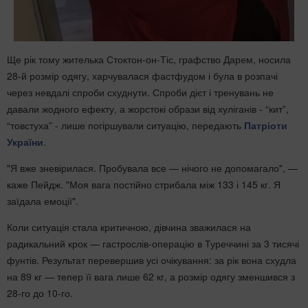
Ще рік тому жителька Стоктон-он-Тіс, графство Дарем, носила
28-й розмір одягу, харчувалася фастфудом і була в розпачі
через невдалі спроби схуднути. Спроби дієт і тренувань не
давали жодного ефекту, а жорстокі образи від хуліганів - “кит”,
“товстуха” - лише погіршували ситуацію, передають
Патріоти
України
.
"Я вже зневірилася. Пробувала все — нічого не допомагало", —
каже Пейдж. "Моя вага постійно стрибала між 133 і 145 кг. Я
заїдала емоції".
Коли ситуація стала критичною, дівчина зважилася на
радикальний крок — гастрослів-операцію в Туреччині за 3 тисячі
фунтів. Результат перевершив усі очікування: за рік вона схудла
на 89 кг — тепер її вага лише 62 кг, а розмір одягу зменшився з
28-го до 10-го.