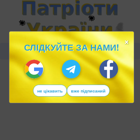
×
СЛІДКУЙТЕ ЗА НАМИ!
не цікавить
вже підписаний