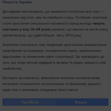
Патріоти України
.
Дослідники наголошують, що зниження стосується всіх груп —
незалежно від статі, віку чи сімейного стану. Особливо помітним
стало зростання сексуальної пасивності серед молоді:
чверть
опитаних у віці 18–29 років
заявили, що взагалі не мали сексу
протягом року, що удвічі більше, ніж у 2010 році.
Аналітики пояснюють таку тенденцію зростанням використання
смартфонів та соцмереж, поширенням порно, захопленням
відеоіграми та зниженням рівня соціалізації. Це призводить до
того, що люди менше відвідують вечірки та рідше заводять нові
знайомства.
Експерти застерігають: зменшення інтимних контактів може
негативно позначатися на психічному та фізичному здоров’ї,
адже секс є важливою складовою якості життя.
FaceBook
Disqus