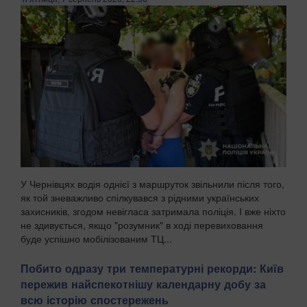
У Чернівцях водія однієї з маршруток звільнили після того,
як той зневажливо спілкувався з рідними українських
захисників, згодом невігласа затримала поліція. І вже ніхто
не здивується, якщо "розумник" в ході перевиховання
буде успішно мобілізованим ТЦ...
Побито одразу три температурні рекорди: Київ
пережив найспекотнішу календарну добу за
всю історію спостережень