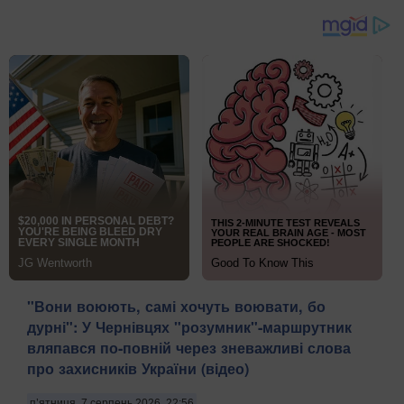
​"Вони воюють, самі хочуть воювати, бо
дурні": У Чернівцях "розумник"-маршрутник
вляпався по-повній через зневажливі слова
про захисників України (відео)
п’ятниця, 7 серпень 2026, 22:56