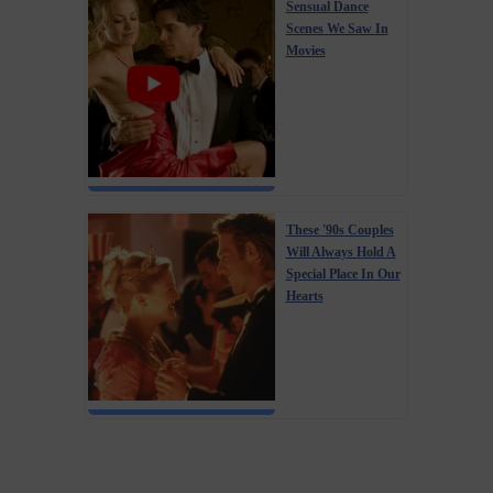
Sensual Dance
Scenes We Saw In
Movies
These '90s Couples
Will Always Hold A
Special Place In Our
Hearts