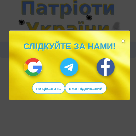
×
СЛІДКУЙТЕ ЗА НАМИ!
не цікавить
вже підписаний