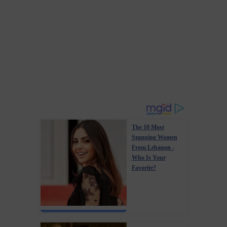
The 10 Most
Stunning Women
From Lebanon -
Who Is Your
Favorite?