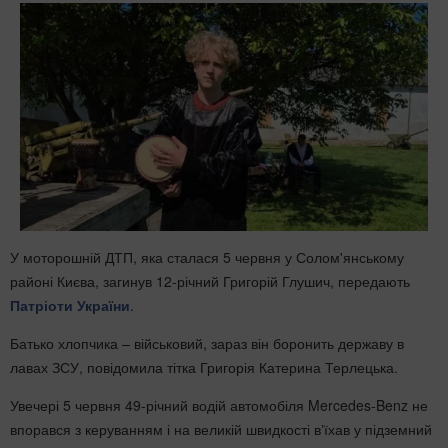
У моторошній ДТП, яка сталася 5 червня у Солом'янському
районі Києва, загинув 12-річний Григорій Глушич, передають
Патріоти України
.
Батько хлопчика – військовий, зараз він боронить державу в
лавах ЗСУ, повідомила тітка Григорія Катерина Терлецька.
Увечері 5 червня 49-річний водій автомобіля Mercedes-Benz не
впорався з керуванням і на великій швидкості вʼїхав у підземний