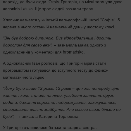
перехід, де були люди. Окрім Григорія, на місці загинули двоє
чоловіків і жінка. Ще троє людей зазнали травм.
Хлопчик навчався у київській вальдорфській школі "Софія". 5
червня в нього останній навчальний день у шостому класі.
"Він був доброю дитиною. Був відповідальним і досить
дорослим для свого віку", –
зазначила мама одного з
однокласників у коментарі для hromadske.
А однокласник Іван розповів, що Григорій мріяв стати
програмістом і готувався до вступного тесту до фізико-
математичного ліцею.
"Йому було лише 12 років. 12 років – це коли попереду ціле
життя і коли є плани на літо, улюблені заняття, друзі,
родина, бажання вирости, подорожувати, закохуватися,
створювати власне майбутнє. Але всього цього більше не
буде",
– написала Катерина Терлецька.
У Григорія залишилися батьки та старша сестра.