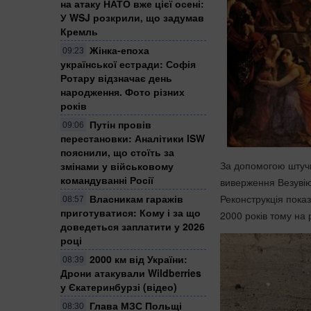
на атаку НАТО вже цієї осені:
У WSJ розкрили, що задумав
Кремль
Жінка-епоха
09:23
української естради: Софія
Ротару відзначає день
народження. Фото різних
років
Путін провів
09:06
перестановки: Аналітики ISW
пояснили, що стоїть за
За допомогою штучно
змінами у військовому
командуванні Росії
виверження Везувію 
Реконструкція показ
Власникам гаражів
08:57
приготуватися: Кому і за що
2000 років тому на
доведеться заплатити у 2026
році
2000 км від України:
08:39
Дрони атакували Wildberries
у Єкатеринбурзі (відео)
Глава МЗС Польщі
08:30