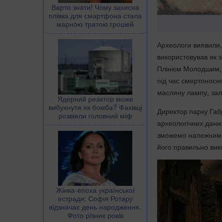
Варто знати! Чому захисна
плівка для смартфона стала
марною тратою грошей
Археологи виявили, 
використовував як з
Плінієм Молодшим,
під час смертоносно
масляну лампу, залі
Ядерний реактор може
вибухнути як бомба? Фахівці
Директор парку Габр
розвіяли головний міф
археологічних дани
зможемо належним ч
його правильно вик
Жінка-епоха української
естради: Софія Ротару
відзначає день народження.
Фото різних років