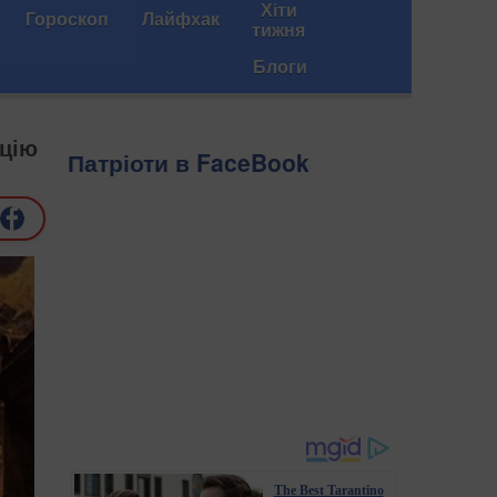
Хіти
Гороскоп
Лайфхак
тижня
Блоги
кцію
Патріоти в FaceBook
The Best Tarantino