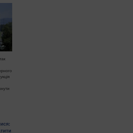
так
ерного
укція
кнути
ися:
атити