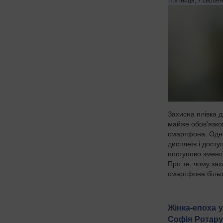
п’ятниця, 7 серпен
Захисна плівка 
майже обов'язко
смартфона. Одна
дисплеїв і досту
поступово зменш
Про те, чому зах
смартфона більше
Жінка-епоха у
Софія Ротару