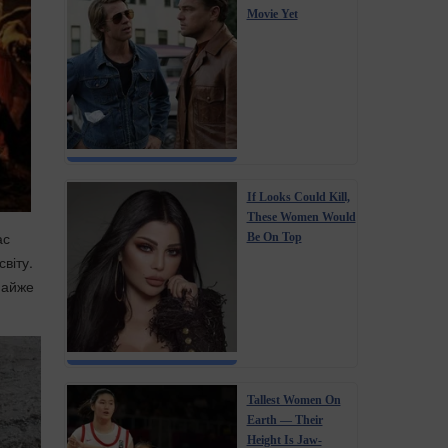
Movie Yet
If Looks Could Kill,
These Women Would
ас
Be On Top
віту.
майже
Tallest Women On
Earth — Their
Height Is Jaw-