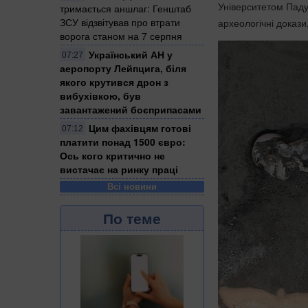
Університетом Падуї
тримається аншлаг: Генштаб
ЗСУ відзвітував про втрати
археологічні докази
ворога станом на 7 серпня
Український АН у
07:27
аеропорту Лейпцига, біля
якого крутився дрон з
вибухівкою, був
завантажений боєприпасами
Цим фахівцям готові
07:12
платити понад 1500 євро:
Ось кого критично не
вистачає на ринку праці
Всі новини
По теме