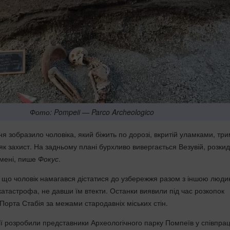
Фото: Pompeii — Parco Archeologico
 зобразило чоловіка, який біжить по дорозі, вкритій уламками, тр
як захист. На задньому плані бурхливо вивергається Везувій, розки
камені, пише
Фокус
.
 що чоловік намагався дістатися до узбережжя разом з іншою люди
катастрофа, не давши їм втекти. Останки виявили під час розкопок
Порта Стабія за межами стародавніх міських стін.
ії розробили представники Археологічного парку Помпеїв у співпрац