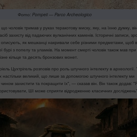
Фото: Pompeii — Parco Archeologico
що чоловік тримав у руках теракотову миску, яку, на їхню думку, ві
асіб захисту від падаючих вулканічних каменів. Історичні записи, зр
 описують, як мешканці накривали себе різними предметами, щоб 
ї бурі з попелу та уламків. На момент смерті чоловік також мав при
зне кільце та десять бронзових монет.
іель Цухтрігель розповів про роль штучного інтелекту в археології.
х настільки великий, що лише за допомогою штучного інтелекту ми
ином захистити та покращити їх", — сказав він. Він також додав: 
ористовувати, ШІ може сприяти відродженню класичних досліджень"