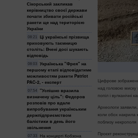
Сікорський закликав
керівництво своєї держави
почати збивати російські
ракети ще над територією
України
Ці українські прізвища
08:21
приховують таємницю
століть: Вчені досі шукають
відповідь
Українська "Фрея" на
08:03
першому етапі відповідатиме
можливостям ракети Patriot
Цифрове зображення
PAC-2, - експерт
над головою миску 
"Успішно вразила
07:54
попіл і вулканічні 
визначену ціль": Федоров
розповів про вдале
Археологи заявили,
випробування українським
коли обох накрила 
держпідприємством
балістики в день його
поблизу некрополя 
звільнення
Проєкт реконструкц
На концерті Кобзона
07:33