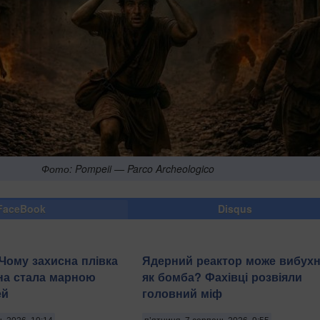
Фото: Pompeii — Parco Archeologico
FaceBook
Disqus
 Чому захисна плівка
Ядерний реактор може вибух
на стала марною
як бомба? Фахівці розвіяли
ей
головний міф