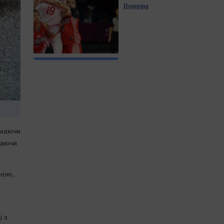
Dropping
имаючи
даючи
ною,
і з