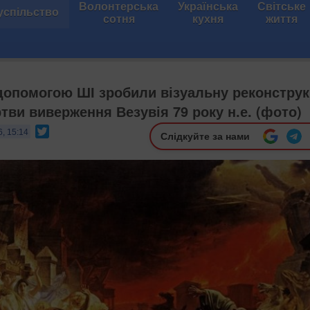
Волонтерська
Українська
Світське
успільство
сотня
кухня
життя
 допомогою ШІ зробили візуальну реконстру
тви виверження Везувія 79 року н.е. (фото)
Twitter
6, 15:14
Слідкуйте за нами