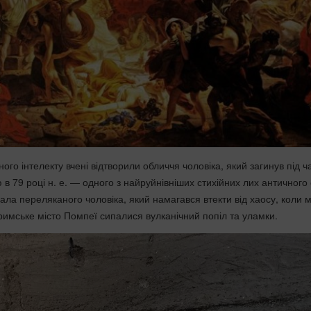
го інтелекту вчені відтворили обличчя чоловіка, який загинув під ч
в 79 році н. е. — одного з найруйнівніших стихійних лих античного с
ала переляканого чоловіка, який намагався втекти від хаосу, коли 
 римське місто Помпеї сипалися вулканічний попіл та уламки.