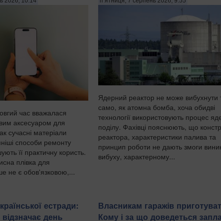
ь 2026, 10:14
п’ятниця, 7 серпень 2026, 9:55
Ядерний реактор не може вибухнути 
само, як атомна бомба, хоча обидві
довгий час вважалася
технології використовують процес яд
вим аксесуаром для
поділу. Фахівці пояснюють, що констр
к сучасні матеріали
реактора, характеристики палива та
пніші способи ремонту
принцип роботи не дають змоги вини
ують її практичну користь.
вибуху, характерному...
исна плівка для
 не є обов'язковою,...
країнської естради:
Власникам гаражів приготуват
 відзначає день
Кому і за що доведеться запл