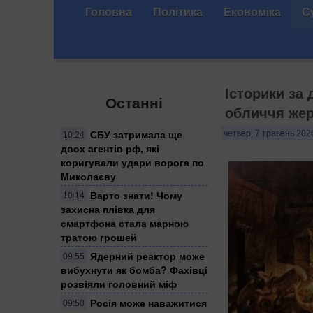
Головна
Політика
Економіка
С
Історики за
Останні
обличчя жер
СБУ затримала ще
четвер, 7 травень 202
10:24
двох агентів рф, які
коригували удари ворога по
Миколаєву
Варто знати! Чому
10:14
захисна плівка для
смартфона стала марною
тратою грошей
Ядерний реактор може
09:55
вибухнути як бомба? Фахівці
розвіяли головний міф
Росія може наважитися
09:50