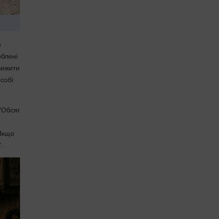
н
облені
вижити
 собі
 "Обсяг
"Якщо
.