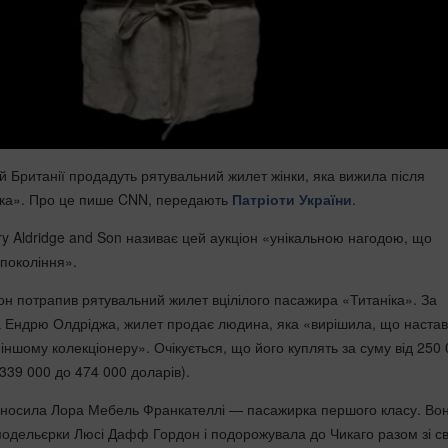
ій Британії продадуть рятувальний жилет жінки, яка вижила після
іка». Про це пише CNN, передають
Патріоти України
.
ry Aldridge and Son називає цей аукціон «унікальною нагодою, що
 покоління».
он потрапив рятувальний жилет вцілілого пасажира «Титаніка». За
 Ендрю Олдріджа, жилет продає людина, яка «вирішила, що настав
ншому колекціонеру». Очікується, що його куплять за суму від 250 
 339 000 до 474 000 доларів).
 носила Лора Мебель Франкателлі — пасажирка першого класу. Во
одельєрки Люсі Дафф Гордон і подорожувала до Чикаго разом зі с