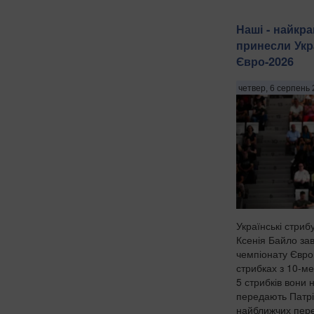
Наші - найкр
принесли Укр
Євро-2026
четвер, 6 серпень 
Українські стриб
Ксенія Байло за
чемпіонату Євро
стрибках з 10-м
5 стрибків вони 
передають Патрі
найближчих пере