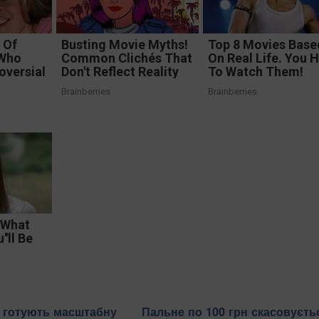
 Of
Busting Movie Myths!
Top 8 Movies Base
 Who
Common Clichés That
On Real Life. You 
oversial
Don't Reflect Reality
To Watch Them!
Brainberries
Brainberries
t What
'll Be
в готують масштабну
Пальне по 100 грн скасовуєть