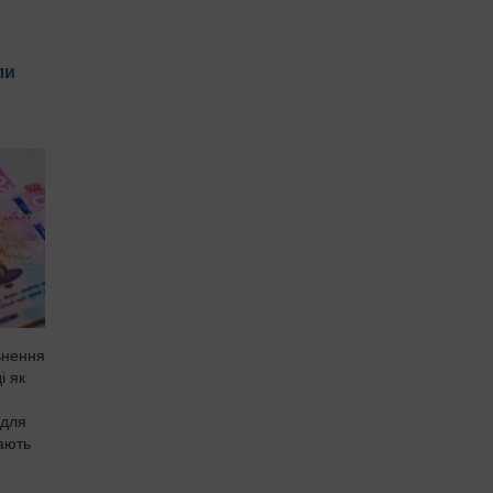
ли
ьнення
і як
я
 для
ають