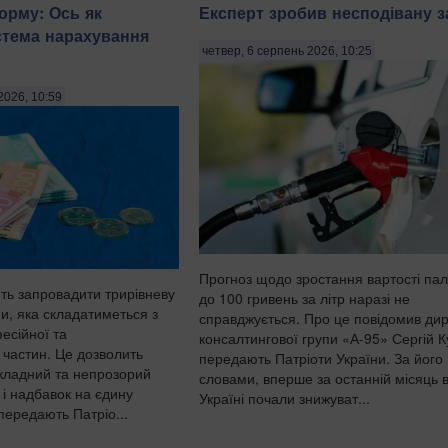
орму: Ось як
Експерт зробив несподівану з
стема нарахування
четвер, 6 серпень 2026, 10:25
2026, 10:59
Прогноз щодо зростання вартості па
ють запровадити трирівневу
до 100 гривень за літр наразі не
и, яка складатиметься з
справджується. Про це повідомив ди
есійної та
консалтингової групи «А-95» Сергій 
 частин. Це дозволить
передають Патріоти України. За його
складний та непрозорий
словами, вперше за останній місяць 
 і надбавок на єдину
Україні почали знижуват...
передають Патріо...