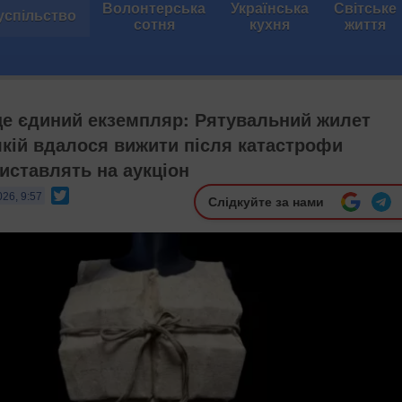
Волонтерська
Українська
Світське
успільство
сотня
кухня
життя
це єдиний екземпляр: Рятувальний жилет
якій вдалося вижити після катастрофи
виставлять на аукціон
Twitter
026, 9:57
Слідкуйте за нами