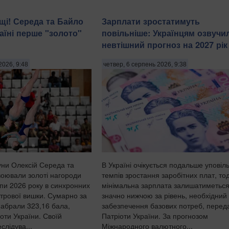
ащі! Середа та Байло
Зарплати зростатимуть
аїні перше "золото"
повільніше: Українцям озвучи
невтішний прогноз на 2027 рік
2026, 9:48
четвер, 6 серпень 2026, 9:38
уни Олексій Середа та
В Україні очікується подальше уповіл
воювали золоті нагороди
темпів зростання заробітних плат, тод
пи 2026 року в синхронних
мінімальна зарплата залишатиметьс
етрової вишки. Сумарно за
значно нижчою за рівень, необхідний
набрали 323,16 бала,
забезпечення базових потреб, перед
оти України. Своїй
Патріоти України. За прогнозом
слідува...
Міжнародного валютного...