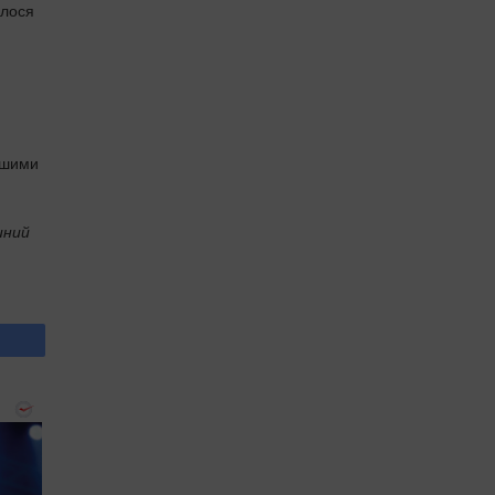
алося
ншими
иний