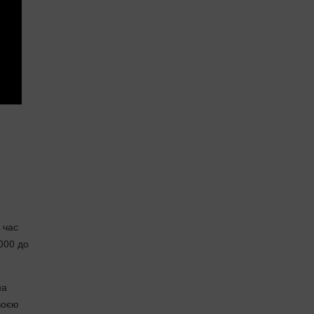
 час
000 до
на
воєю