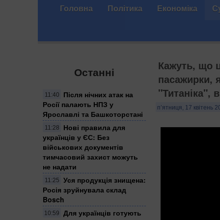
Головна
Політика
Економіка
С
Кажуть, що 
Останні
пасажирки, 
"Титаніка", 
Після нічних атак на
11:40
Росії палають НПЗ у
п’ятниця, 17 квітень 2
Ярославлі та Башкоторстані
Нові правила для
11:28
українців у ЄС: Без
військових документів
тимчасовий захист можуть
не надати
Уся продукція знищена:
11:25
Росія зруйнувала склад
Bosch
Для українців готують
10:59