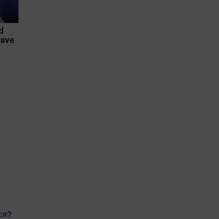
d
Have
ся?