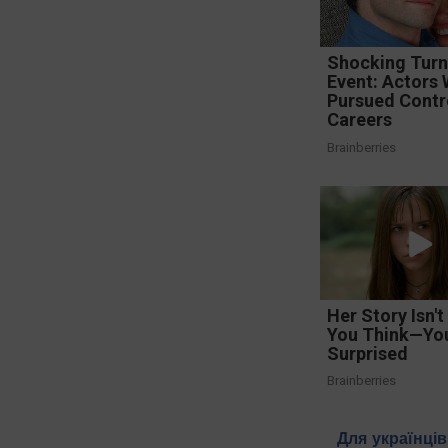
Shocking Turn
Event: Actors
Pursued Contr
Careers
Brainberries
Her Story Isn'
You Think—You'
Surprised
Brainberries
Для українці