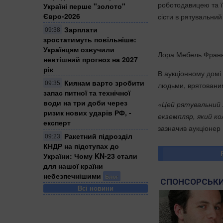
роботодавицею та ї
Україні перше "золото"
Євро-2026
сісти в рятувальний
Зарплати
09:38
зростатимуть повільніше:
Українцям озвучили
Лора Мебель Франка
невтішний прогноз на 2027
рік
В аукціонному домі
Киянам варто зробити
09:35
людьми, врятованим
запас питної та технічної
води на три доби через
«Цей рятувальний 
ризик нових ударів РФ, -
екземпляр, який ко
експерт
зазначив аукціонер
Ракетний підрозділ
09:23
КНДР на підступах до
України: Чому KN-23 стали
для нашої країни
небезпечнішими
Блог
СПОНСОРСЬКИ
Всі новини