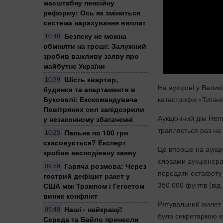
масштабну пенсійну
реформу: Ось як зміниться
система нарахування виплат
Безпеку не можна
10:48
обміняти на гроші: Залужний
зробив важливу заяву про
майбутнє України
Шість квартир,
10:39
На аукціоні у Велик
будинки та апартаменти в
катастрофи «Титан
Буковелі: Екскомандувача
Повітряних сил запідозрили
Аукціонний дім Hen
у незаконному збагаченні
трапляється раз на
Пальне по 100 грн
10:25
скасовується? Експерт
Це вперше на аукці
зробив несподівану заяву
словами аукціонера
Гаряча розмова: Через
09:59
передати естафету і
гострий дефіцит ракет у
350 000 фунтів (від
США між Трампом і Гегсетом
виник конфлікт
Рятувальний жилет
Наші - найкращі!
09:48
була секретаркою м
Середа та Байло принесли