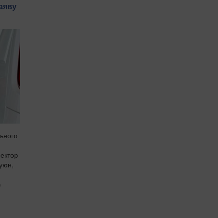
аяву
льного
ректор
Куюн,
в