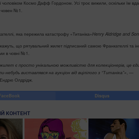
ї чоловіком Космо Дафф Гордоном. Усі троє вижили, оскільки їм вд
 човен № 1.
теллі, яка пережила катастрофу «Титаніка»
Henry Aldridge and Son
 кажуть, що рятувальний жилет підписаний самою Франкателлі та і
и в човні № 1.
жилет є просто унікальною можливістю для колекціонерів, це єд
ли-небудь виставлявся на аукціон від вцілілого з “Титаніка”»
, —
 Ендрю Олдрідж.
FaceBook
Disqus
Й КОНТЕНТ