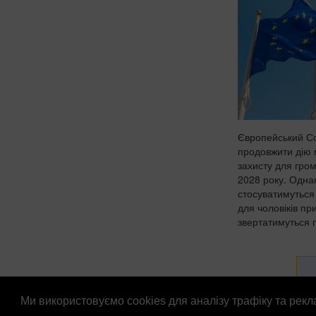
Європейський С
продовжити дію 
захисту для гро
2028 року. Одна
стосуватимуться 
для чоловіків пр
звертатимуться п
Ми використовуємо cookies для аналізу трафіку та рек
© Патріоти України 2026
Правова інформація
Рек