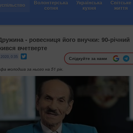
Волонтерська
Українська
Світське
успільство
сотня
кухня
життя
Дружина - ровесниця його внучки: 90-річний
жився вчетверте
Twitter
 2020, 0:35
Слідкуйте за нами
фа молодша за нього на 51 рік.