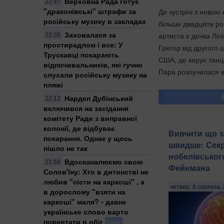
Верховна Рада готує
22:47
"драконівські" штрафи за
До зустрічі з ново
російську музику в закладах
більше двадцяти ро
Заховалася за
артиста є дочка Ліл
22:35
простирадлом і все: У
Грегор від другого
Трускавці покарають
США, де керує танц
відпочивальників, які гучно
Пара розлучилася в
слухали російську музику на
пляжі
Нардеп Дубінський
22:12
включився на засідання
комітету Ради з виправної
колонії, де відбуває
Вивчити що з
покарання. Однак у щось
швидше: Секр
пішло не так
нобелівськог
Вдосканалюємо свою
21:58
Фейнмана
Солов'їну: Хто в дитинстві не
любив "сісти на каркоші" , а
четвер, 6 серпень 
в дорослому "взяти на
каркоші" маля? - давнє
українське слово варто
повертати в обіг
Блог