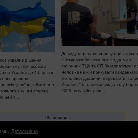
До суду передали справу про катува
військовозобов'язаного в одному з
оюз ухвалив рішення
районних ТЦК та СП Закарпатської об
механізму тимчасового
Чоловіка на ніч прикували кайданкам
мадян України до 4 березня
металевої драбини, передають Патрі
к нові правила
України. "За даними слідства, у берез
не всіх українців. Відтепер
2026 року військови...
изовного віку, які вперше
о цей с...
лами.
Детальніше
лама
info
@
patrioty