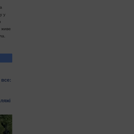
а
у у
н
в живе
ла.
 все:
пляжі