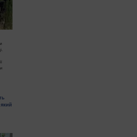
ли
і.
ії
ти
ть
 який