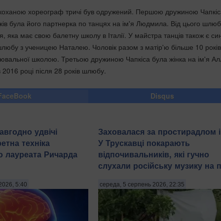
ю коханою хореограф тричі був одружений. Першою дружиною Чапкіс
ків була його партнерка по танцях на ім'я Людмила. Від цього шлюб
ія, яка має свою балетну школу в Італії. У майстра танців також є си
 шлюбу з ученицею Наталею. Чоловік разом з матір'ю більше 10 рокі
ювальної школою. Третьою дружиною Чапкіса була жінка на ім'я Ал
 2016 році після 28 років шлюбу.
FaceBook
Disqus
авгодно удвічі
Заховалася за простирадлом і
етна техніка
У Трускавці покарають
о лауреата Ричарда
відпочивальників, які гучно
слухали російську музику на 
2026, 5:40
середа, 5 серпень 2026, 22:35