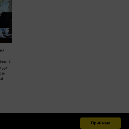
ння
ласті.
и до
оти
ні
Приймаю
.org.ua