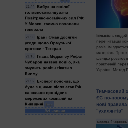
Вибух на ювілеї
21:44
головнокомандувача
Повітряно-космічних сил РФ:
У Москві таємно поховали
генерала
Більшість людей
Іран і Оман досягли
21:30
перечитавши кон
угоди щодо Ормузької
разів, їм здаєть
протоки - Тегеран
матеріал. Проте 
Глава Меджлісу Рефат
21:16
швидко розвіюєт
Чубаров назвав подію, яка
практичній перев
змусить росіян тікати з
України. Метод 
Криму
Експерт пояснив, що
21:02
буде з цінами після атак РФ
Тимчасовий з
на склади провідних
ЄС по-новому
мережевих компаній на
Київщині
нові правила
Блог
"ухилянтів"
Всі новини
середа, 5 серпень 