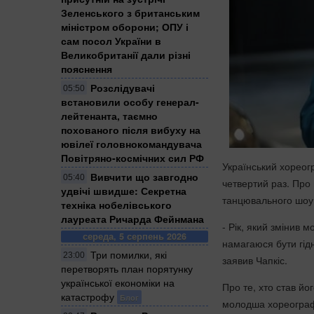
Зеленського з британським
міністром оборони; ОПУ і
сам посол України в
Великобританії дали різні
пояснення
Розслідувачі
05:50
встановили особу генерал-
лейтенанта, таємно
похованого після вибуху на
ювілеї головнокомандувача
Повітряно-космічних сил РФ
Український хореогр
Вивчити що завгодно
05:40
четвертий раз. Про 
удвічі швидше: Секретна
танцювального шоу
техніка нобелівського
лауреата Ричарда Фейнмана
- Рік, який змінив 
середа, 5 серпень 2026
намагаюся бути гідн
Три помилки, які
23:00
заявив Чапкіс.
перетворять план порятунку
української економіки на
Про те, хто став йо
катастрофу
Блог
молодша хореографа