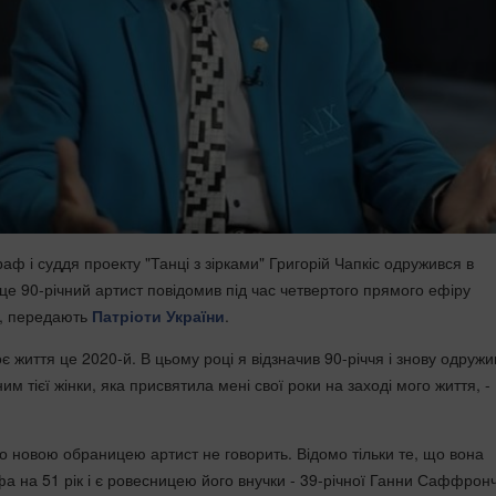
аф і суддя проекту "Танці з зірками" Григорій Чапкіс одружився в
це 90-річний артист повідомив під час четвертого прямого ефіру
, передають
Патріоти України
.
моє життя це 2020-й. В цьому році я відзначив 90-річчя і знову одружи
им тієї жінки, яка присвятила мені свої роки на заході мого життя, -
го новою обраницею артист не говорить. Відомо тільки те, що вона
 на 51 рік і є ровесницею його внучки - 39-річної Ганни Саффронч