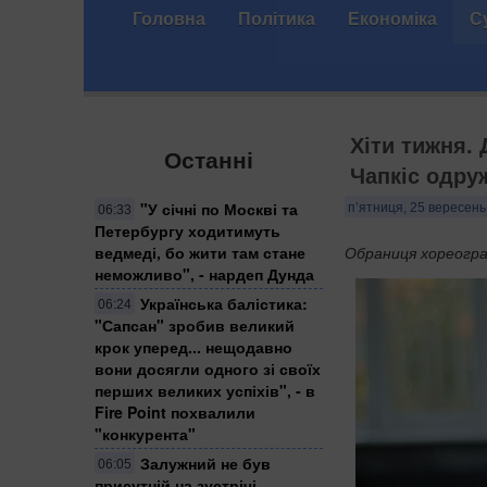
Головна
Політика
Економіка
С
Хіти тижня. 
Останні
Чапкіс одру
"У січні по Москві та
п’ятниця, 25 вересень
06:33
Петербургу ходитимуть
ведмеді, бо жити там стане
Обраниця хореогра
неможливо", - нардеп Дунда
​Українська балістика:
06:24
"Сапсан" зробив великий
крок уперед... нещодавно
вони досягли одного зі своїх
перших великих успіхів", - в
Fire Point похвалили
"конкурента"
Залужний не був
06:05
присутній на зустрічі