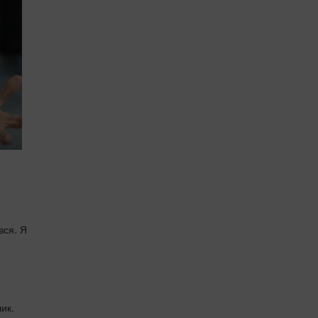
вся. Я
ик.