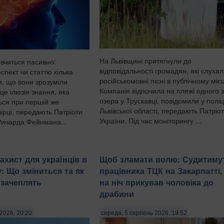
На Львівщині притягнули до
 вчиться пасивно:
відповідальності громадян, які слуха
спект чи статтю кілька
російськомовні пісні в публічному місц
ся, що вони зрозуміли
Компанія відпочила на пляжі одного з
це ілюзія знання, яка
озера у Трускавці, повідомили у поліц
ься при першій же
Львівської області, передають Патріо
ірці, передають Патріоти
України. Під час моніторингу ...
Ричарда Фейнмана...
ахист для українців в
Щоб зламати волю: Судитиму
: Що зміниться та як
працівника ТЦК на Закарпатті,
 зачеплять
на ніч прикував чоловіка до
драбини
2026, 20:20
середа, 5 серпень 2026, 19:52