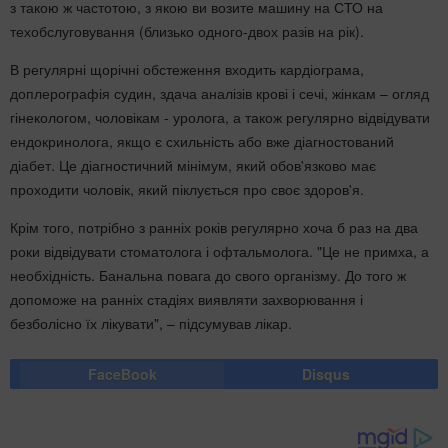
з такою ж частотою, з якою ви возите машину на СТО на
техобслуговування (близько одного-двох разів на рік).
В регулярні щорічні обстеження входить кардіограма,
доплерографія судин, здача аналізів крові і сечі, жінкам – огляд
гінекологом, чоловікам - уролога, а також регулярно відвідувати
ендокринолога, якщо є схильність або вже діагностований
діабет. Це діагностичний мінімум, який обов'язково має
проходити чоловік, який піклується про своє здоров'я.
Крім того, потрібно з ранніх років регулярно хоча б раз на два
роки відвідувати стоматолога і офтальмолога. "Це не примха, а
необхідність. Банальна повага до свого організму. До того ж
допоможе на ранніх стадіях виявляти захворювання і
безболісно їх лікувати", – підсумував лікар.
FaceBook
Disqus