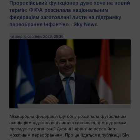
Проросійський функціонер дуже хоче на новий
термін: ФІФА розсилала національним
федераціям заготовлені листи на підтримку
переобрання Інфантіно - Sky News
четвер, 6 серпень 2026, 20:36
Міжнародна федерація футболу розсилала футбольним
асоціаціям підготовлені листи з висловленням підтримки
президенту організації Джанні Інфантіно перед його
можливим переобранням. Про це йдеться в публікації Sky