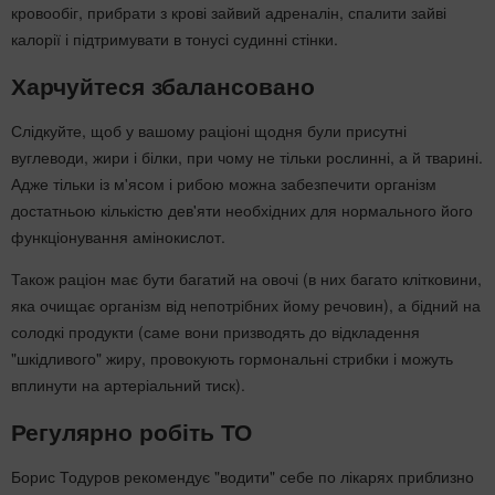
кровообіг, прибрати з крові зайвий адреналін, спалити зайві
калорії і підтримувати в тонусі судинні стінки.
Харчуйтеся збалансовано
Слідкуйте, щоб у вашому раціоні щодня були присутні
вуглеводи, жири і білки, при чому не тільки рослинні, а й тварині.
Адже тільки із м'ясом і рибою можна забезпечити організм
достатньою кількістю дев'яти необхідних для нормального його
функціонування амінокислот.
Також раціон має бути багатий на овочі (в них багато клітковини,
яка очищає організм від непотрібних йому речовин), а бідний на
солодкі продукти (саме вони призводять до відкладення
"шкідливого" жиру, провокують гормональні стрибки і можуть
вплинути на артеріальний тиск).
Регулярно робіть ТО
Борис Тодуров рекомендує "водити" себе по лікарях приблизно