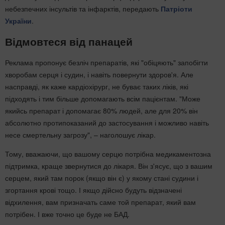
небезпечних інсультів та інфарктів, передають
Патріоти
України
.
Відмовтеся від панацей
Реклама пропонує безліч препаратів, які "обіцяють" запобігти
хворобам серця і судин, і навіть повернути здоров'я. Але
насправді, як каже кардіохірург, не буває таких ліків, які
підходять і тим більше допомагають всім пацієнтам. "Може
якийсь препарат і допомагає 80% людей, але для 20% він
абсолютно протипоказаний до застосування і можливо навіть
несе смертельну загрозу", – наголошує лікар.
Тому, вважаючи, що вашому серцю потрібна медикаментозна
підтримка, краще звернутися до лікаря. Він з'ясує, що з вашим
серцем, який там порок (якщо він є) у якому стані судини і
згортання крові тощо. І якщо дійсно будуть відзначені
відхилення, вам призначать саме той препарат, який вам
потрібен. І вже точно це буде не БАД.