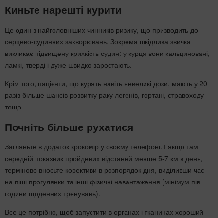
Киньте нарешті курити
Це один з найголовніших чинників ризику, що призводить до
серцево-судинних захворювань. Зокрема шкідлива звичка
викликає підвищену крихкість судин: у курця вони кальциновані,
ламкі, тверді і дуже швидко заростають.
Крім того, пацієнти, що курять навіть невеликі дози, мають у 20
разів більше шансів розвитку раку легенів, гортані, стравоходу
тощо.
Почніть більше рухатися
Загляньте в додаток крокомір у своєму телефоні. І якщо там
середній показник пройдених відстаней менше 5-7 км в день,
терміново вносьте корективи в розпорядок дня, виділивши час
на піші прогулянки та інші фізичні навантаження (мінімум пів
години щоденних тренувань).
Все це потрібно, щоб запустити в органах і тканинах хороший