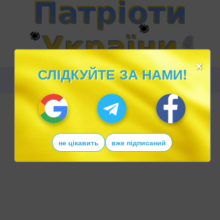
×
СЛІДКУЙТЕ ЗА НАМИ!
не цікавить
вже підписаний