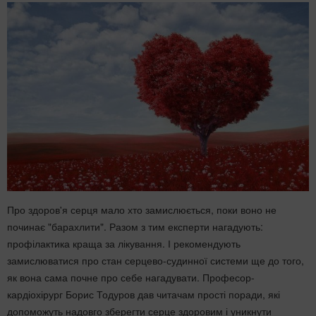
Про здоров'я серця мало хто замислюється, поки воно не
починає "барахлити". Разом з тим експерти нагадують:
профілактика краща за лікування. І рекомендують
замислюватися про стан серцево-судинної системи ще до того,
як вона сама почне про себе нагадувати. Професор-
кардіохірург Борис Тодуров дав читачам прості поради, які
допоможуть надовго зберегти серце здоровим і уникнути