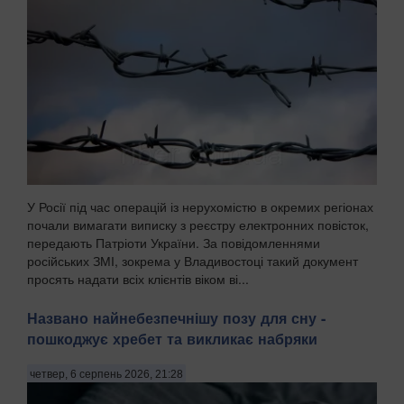
У Росії під час операцій із нерухомістю в окремих регіонах
почали вимагати виписку з реєстру електронних повісток,
передають Патріоти України. За повідомленнями
російських ЗМІ, зокрема у Владивостоці такий документ
просять надати всіх клієнтів віком ві...
Названо найнебезпечнішу позу для сну -
пошкоджує хребет та викликає набряки
четвер, 6 серпень 2026, 21:28