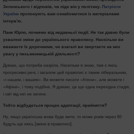
Зеленського і відповів, чи піде він у політику.
Патріоти
України
пропонують вам ознайомитися із матеріалами
інтерв'ю.
Пане Юрію, почнемо від недавньої події. Не так давно були
ухвалені зміни до українського правопису. Наскільки ви
вважаєте їх доречними, чи взагалі ви звертаєте на них
увагу у письменницькій діяльності?
Думаю, що потреба назріла. Наскільки я знаю, там є якісь
прогресивні речі, і загалом цей правопис є таким ліберальним,
«і нашим, і вашим». Ви можете писати «Атени», але можете і
«Афіни», і тому подібне. Я думаю, це ще одна перехідна стадія,
і світ від неї не загине.
Тобто відбудеться процес адаптації, прийняття?
Ну, якщо українська мова буде жити, то може років через 50
будуть ще якісь [зміни в правописі].