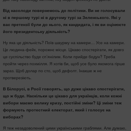
Від насолоди повернемось до політики. Ви не голосували
ні в першому турі ні в другому турі за Зеленського. Які у
вас претензії були до нього, як кандидата, і як ви оцінюєте
його президентську діяльність?
Ну яка це діяльність? Поїв шаурму на камери… Усе на камери.
Це людина-фейк, порожнє місце. Цікаво спостерігати, як довго
це суспільство буде сп’янілим. Коли прийде
бодун? Треба
пройти через похмілля. Я хотів би, щоб усе було якомога гірше
зараз. Щоб долар по сто, щоб дефолт. Інакше ж не
протверезіють.
В Білорусі, в Росії говорять, що дуже цікаво спостерігати,
що ж буде. Наскільки це цікаво для українців, коли кожні
вибори маємо велику кризу, постійні зміни? Ці зміни теж
формують протестний електорат, який і голосує на
виборах?
Я теж незадоволений цими українськими граблями. Але думаю,