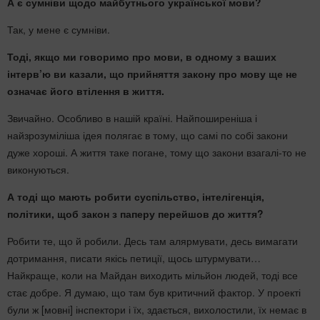
А є сумніви щодо майбутнього української мови?
Так, у мене є сумніви.
Тоді, якщо ми говоримо про мови, в одному з ваших
інтерв’ю ви казали, що прийняття закону про мову ще не
означає його втілення в життя.
Звичайно. Особливо в нашій країні. Найпоширеніша і
найзрозуміліша ідея полягає в тому, що самі по собі закони
дуже хороші. А життя таке погане, тому що закони взагалі-то не
виконуються.
А тоді що мають робити суспільство, інтелігенція,
політики, щоб закон з паперу перейшов до життя?
Робити те, що й робили. Десь там
алярмувати
, десь вимагати
дотримання, писати якісь петиції, щось штурмувати…
Найкраще, коли на Майдан виходить мільйон людей, тоді все
стає добре. Я думаю, що там був критичний фактор. У проекті
були ж [мовні] інспектори і їх, здається, вихолостили, їх немає в