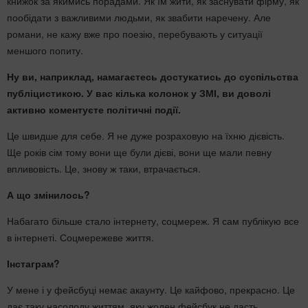
книжок за якимись порадами. Як їм жити, як заснувати фірму, як
пообідати з важливими людьми, як звабити наречену. Але
романи, не кажу вже про поезію, перебувають у ситуації
меншого попиту.
Ну ви, наприклад, намагаєтесь достукатись до суспільства
публіцистикою. У вас кілька колонок у ЗМІ, ви доволі
активно коментуєте політичні події.
Це швидше для себе. Я не дуже розраховую на їхню дієвість.
Ще років сім тому вони ще були дієві, вони ще мали певну
впливовість. Це, знову ж таки, втрачається.
А що змінилось?
Набагато більше стало інтернету, соцмереж. Я сам публікую все
в інтернеті.
Соцмережеве
життя.
Інстаграм?
У мене і у фейсбуці немає
акаунту
. Це
кайфово
, прекрасно. Це
дає таку насолоду життям, яку жоден фейсбук не дасть.