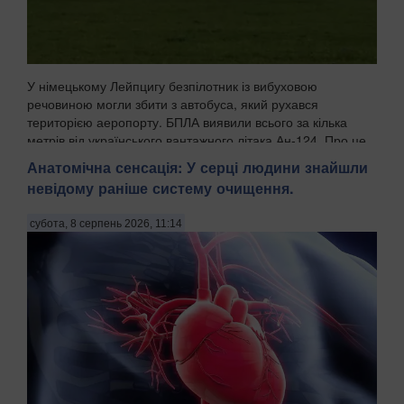
У німецькому Лейпцигу безпілотник із вибуховою
речовиною могли збити з автобуса, який рухався
територією аеропорту. БПЛА виявили всього за кілька
метрів від українського вантажного літака Ан-124. Про це
пише WELT із посиланням на німецькі органи безпек...
Анатомічна сенсація: У серці людини знайшли
невідому раніше систему очищення.
субота, 8 серпень 2026, 11:14