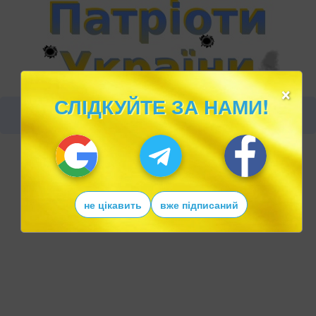
×
СЛІДКУЙТЕ ЗА НАМИ!
не цікавить
вже підписаний