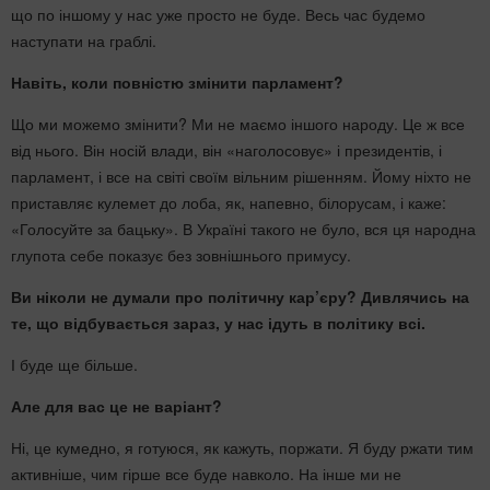
що по іншому у нас уже просто не буде. Весь час будемо
наступати на граблі.
Навіть, коли повністю змінити парламент?
Що ми можемо змінити? Ми не маємо іншого народу. Це ж все
від нього. Він носій влади, він «
наголосовує»
і президентів, і
парламент, і все на світі своїм вільним рішенням. Йому ніхто не
приставляє кулемет до лоба, як, напевно, білорусам, і каже:
«Голосуйте за бацьку». В Україні такого не було, вся ця народна
глупота себе показує без зовнішнього примусу.
Ви ніколи не думали про політичну кар’єру? Дивлячись на
те, що відбувається зараз, у нас ідуть в політику всі.
І буде ще більше.
Але для вас це не варіант?
Ні, це кумедно, я готуюся, як кажуть,
поржати
. Я буду ржати тим
активніше, чим гірше все буде навколо. На інше ми не