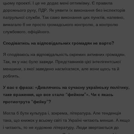
цьому проекті. І це не додає мені оптимізму. Є правила
дорожнього руху, ПДР. Як уявити їх виконання без інспекторів
патрульної служби. Так само виконання цих пунктів, напевно,
вимагало б не просто громадського контролю, а контролю
службового, офіційного.
Сподіватись на відповідальних громадян не варто?
Я сподіваюсь на відповідальність окремих активних громадян.
Так, як у нас було завжди. Представників цієї інтелігентської
меншини, з якої заведено насміхатися, але вони щось та й
роблять.
У вас є фраза: «Дивлячись на сучасну українську політику,
таке враження, що все стало “фейком”». Чи є якась
протиотрута “фейку”?
Могла б бути культура і, зокрема, література. Але тенденція
така, що книжок у всьому світі та Україні читають менше. А якщо
і читають, то не художню літературу. Люди звертаються до