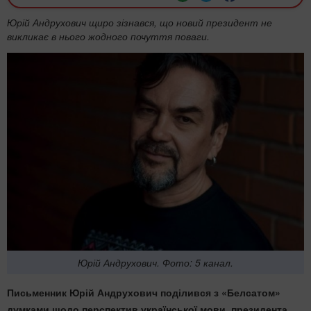
Юрій Андрухович щиро зізнався, що новий президент не
викликає в нього жодного почуття поваги.
Юрій Андрухович. Фото: 5 канал.
Письменник Юрій Андрухович поділився з «
Белсатом»
думками щодо перспектив української мови, президента