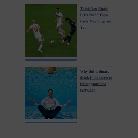
Think You Know
FIFA 2026? These
Facts May Surprise
You
Why this ordinary
drink is the secret to
feeling your best
every day