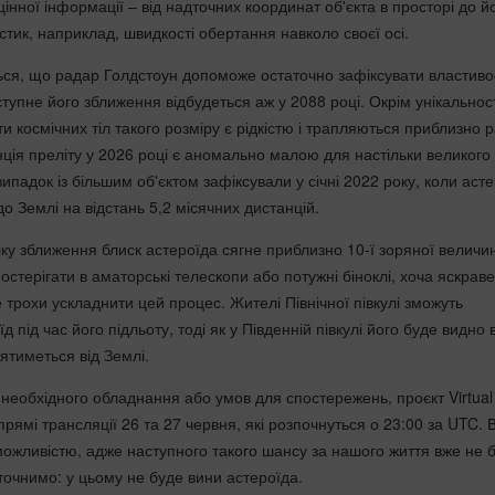
інної інформації – від надточних координат об'єкта в просторі до й
тик, наприклад, швидкості обертання навколо своєї осі.
ься, що радар Голдстоун допоможе остаточно зафіксувати властиво
тупне його зближення відбудеться аж у 2088 році. Окрім унікальнос
ити космічних тіл такого розміру є рідкістю і трапляються приблизно 
нція преліту у 2026 році є аномально малою для настільки великого 
ипадок із більшим об'єктом зафіксували у січні 2022 року, коли аст
о Землі на відстань 5,2 місячних дистанцій.
іку зближення блиск астероїда сягне приблизно 10-ї зоряної величи
стерігати в аматорські телескопи або потужні біноклі, хоча яскраве
 трохи ускладнити цей процес. Жителі Північної півкулі зможуть
д під час його підльоту, тоді як у Південній півкулі його буде видно 
лятиметься від Землі.
 необхідного обладнання або умов для спостережень, проєкт Virtual
рямі трансляції 26 та 27 червня, які розпочнуться о 23:00 за UTC. 
ожливістю, адже наступного такого шансу за нашого життя вже не бу
точнимо: у цьому не буде вини астероїда.