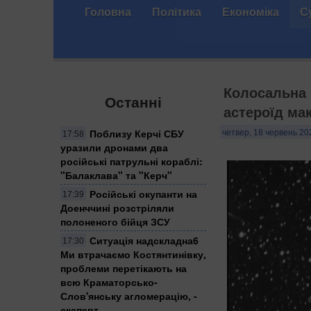
Головна
Політика
Економіка
С
Колосальна 
Останні
астероїд ма
Поблизу Керчі СБУ
четвер, 18 червень 20
17:58
уразили дронами два
російські патрульні кораблі:
"Балаклава" та "Керч"
Російські окупанти на
17:39
Доенччині розстріляли
полоненого бійця ЗСУ
Ситуація надскладна6
17:30
Ми втрачаємо Костянтинівку,
проблеми перетікають на
всю Краматорсько-
Слов'янську агломерацію, -
експерт