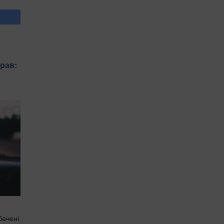
рав:
бачені