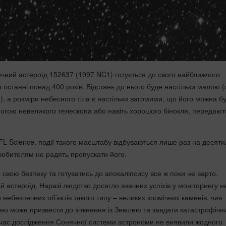
чний астероїд 152637 (1997 NC1) готується до свого найближчого
а останні понад 400 років. Відстань до нього буде настільки малою (
), а розміри небесного тіла є настільки вагомими, що його можна б
могою невеликого телескопа або навіть хорошого бінокля, передают
FL Science, події такого масштабу відбуваються лише раз на десятил
юбителям не радять пропускати його.
 свою безпеку та готуватись до апокаліпсису все ж поки не варто.
 астероїд. Наразі людство досягло значних успіхів у моніторингу н
небезпечних об’єктів такого типу – великих космічних каменів, чия
чно може призвести до зіткнення із Землею та завдати катастрофічн
 час дослідження Сонячної системи астрономи не виявили жодного