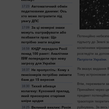
Автоматичний обмін
17:23
податковими даними: Ось
хто може потрапити під
увагу ДПС
За ці номерні знаки
17:09
можуть оштрафувати або
Потенційно небезпе
позбавити прав: Що
підльоту до Землі з
потрібно знати водіям
космічними мірками
КНДР передала Росії
16:59
розгледіти за допо
понад 100 ракет: Аналітики
ISW попередили про нову
Патріоти України
.
загрозу для України
Як вказує видання I
Не пропустіть: Кому з
16:37
Тому астрономам-л
пенсіонерів потрібно змінити
банк до 15 вересня
Втім, переживати за
Тихий вбивця
16:30
Принаймні через цей
колагену: Кухонний прилад,
предмет потенційно 
який прискорює старіння
шкіри щодня
траєкторія теорети
руйнувань. За весь
Великий виклик: Росія
16:25