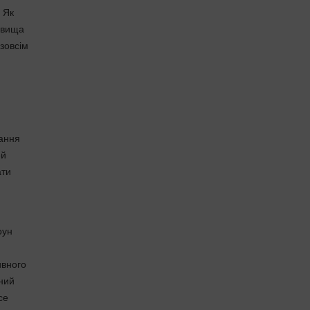
 Як
м вища
 зовсім
вання
ей
ати
оун
ивного
жний
се