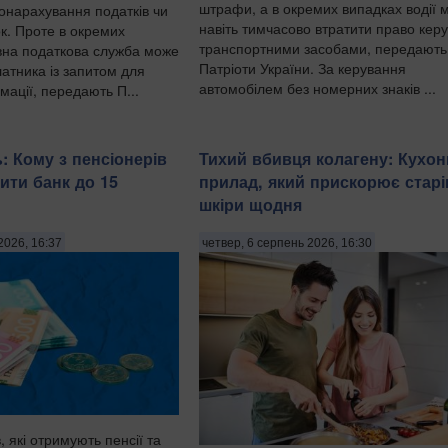
штрафи, а в окремих випадках водії 
онарахування податків чи
навіть тимчасово втратити право кер
ок. Проте в окремих
транспортними засобами, передають
вна податкова служба може
Патріоти України. За керування
атника із запитом для
автомобілем без номерних знаків ...
мації, передають П...
: Кому з пенсіонерів
Тихий вбивця колагену: Кухо
ити банк до 15
прилад, який прискорює старі
шкіри щодня
2026, 16:37
четвер, 6 серпень 2026, 16:30
, які отримують пенсії та