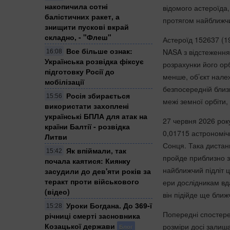
накопичила сотні
відомого астероїда
балістичних ракет, а
протягом найближчи
знищити пускові вкрай
складно, - "Флеш"
Астероїд 152637 (19
Все більше ознак:
NASA з відстеження
16:08
Українська розвідка фіксує
розрахунки його ор
підготовку Росії до
менше, об’єкт належ
мобілізації
безпосередній близь
Росія збирається
15:56
межі земної орбіти,
використати захоплені
українські БПЛА для атак на
27 червня 2026 року
країни Балтії - розвідка
0,01715 астрономічн
Литви
Сонця. Така дистанц
Як впіймали, так
15:42
пройде приблизно за
почала каятися: Киянку
найближчий підліт 
засудили до дев'яти років за
теракт проти військового
ери дослідникам вд
(відео)
він підійде ще ближ
Уроки Богдана. До 369-ї
15:28
Попередні спостереж
річниці смерті засновника
Козацької держави
розміри досі залиша
Блог