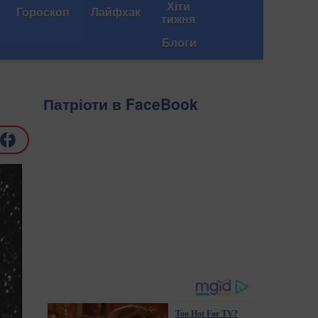
Хіти
Гороскоп
Лайфхак
тижня
Блоги
Патріоти в FaceBook
Too Hot For TV?