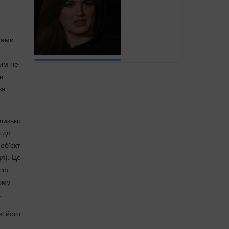
рами
Тим не
в
за
близько
і до
об'єкт
ця). Це
шої
ому
.
і його