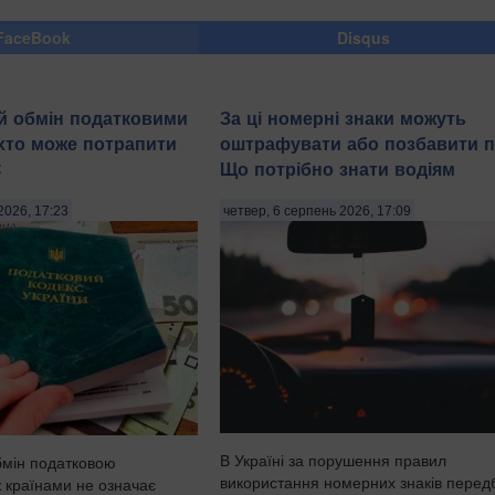
FaceBook
Disqus
й обмін податковими
За ці номерні знаки можуть
хто може потрапити
оштрафувати або позбавити п
С
Що потрібно знати водіям
2026, 17:23
четвер, 6 серпень 2026, 17:09
В Україні за порушення правил
бмін податковою
використання номерних знаків перед
 країнами не означає