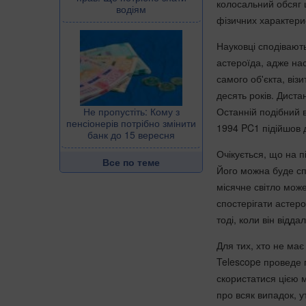
колосальний обсяг ц
водіям
фізичних характерис
Науковці сподівают
астероїда, адже нас
самого об'єкта, віз
десять років. Диста
Останній подібний в
Не пропустіть: Кому з
пенсіонерів потрібно змінити
1994 PC1 підійшов д
банк до 15 вересня
Очікується, що на п
Все по теме
Його можна буде спо
місячне світло може
спостерігати астерої
тоді, коли він відда
Для тих, хто не має
Telescope проведе п
скористатися цією м
про всяк випадок, у