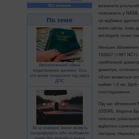
визначити реальний 
Всі новини
пояснюють у NASA, 
По теме
ця відбивна здатніс
мало світла, тому 
виглядати точно так
Нинішнє зближення 
152637 (1997 NC1).
приблизний діаметр
Автоматичний обмін
діаметра, оптичног
податковими даними: Ось
хто може потрапити під увагу
об'єкт виявиться о
ДПС
майже 1,5 км. Щоб у
спостереження.
Під час зближення
(GSSR). Марина Бро
пояснює унікальніст
відбитого сонячног
За ці номерні знаки можуть
оштрафувати або позбавити
ліхтарик. Науковці 
прав: Що потрібно знати