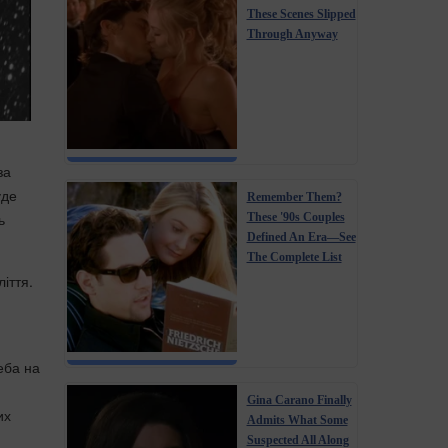
These Scenes Slipped
Through Anyway
за
уде
Remember Them?
ь
These '90s Couples
Defined An Era—See
The Complete List
іття.
еба на
Gina Carano Finally
их
Admits What Some
Suspected All Along