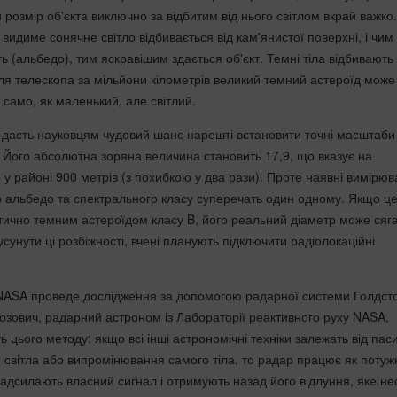
розмір об'єкта виключно за відбитим від нього світлом вкрай важко.
видиме сонячне світло відбивається від кам'янистої поверхні, і чи
ть (альбедо), тим яскравішим здається об'єкт. Темні тіла відбивають
для телескопа за мільйони кілометрів великий темний астероїд може
 само, як маленький, але світлий.
дасть науковцям чудовий шанс нарешті встановити точні масштаби
 Його абсолютна зоряна величина становить 17,9, що вказує на
 у районі 900 метрів (з похибкою у два рази). Проте наявні вимірю
о альбедо та спектрального класу суперечать один одному. Якщо ц
птично темним астероїдом класу B, його реальний діаметр може сяг
сунути ці розбіжності, вчені планують підключити радіолокаційні
 NASA проведе дослідження за допомогою радарної системи Голдст
зович, радарний астроном із Лабораторії реактивного руху NASA,
ь цього методу: якщо всі інші астрономічні техніки залежать від пас
о світла або випромінювання самого тіла, то радар працює як поту
надсилають власний сигнал і отримують назад його відлуння, яке не