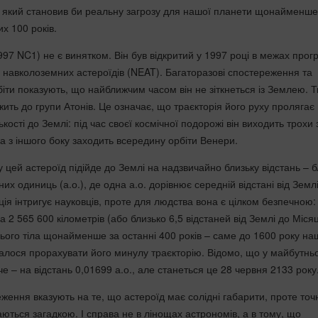
, який становив би реальну загрозу для нашої планети щонайменше
х 100 років.
97 NC1) не є винятком. Він був відкритий у 1997 році в межах прог
 навколоземних астероїдів (NEAT). Багаторазові спостереження та
біти показують, що найближчим часом він не зіткнеться із Землею. 
ить до групи Атонів. Це означає, що траєкторія його руху пролягає 
кості до Землі: під час своєї космічної подорожі він виходить трохи 
 а з іншого боку заходить всередину орбіти Венери.
 цей астероїд підійде до Землі на надзвичайно близьку відстань – 
их одиниць (а.о.), де одна а.о. дорівнює середній відстані від Земл
ія інтригує науковців, проте для людства вона є цілком безпечною: 
 2 565 600 кілометрів (або близько 6,5 відстаней від Землі до Міся
цього тіла щонайменше за останні 400 років – саме до 1600 року на
алося прорахувати його минулу траєкторію. Відомо, що у майбутнь
че – на відстань 0,01699 а.о., але станеться це 28 червня 2133 року
ення вказують на те, що астероїд має солідні габарити, проте точн
ються загадкою. І справа не в лінощах астрономів, а в тому, що