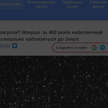
Волонтерська
Українська
Світське
успільство
сотня
кухня
життя
загроза? Вперше за 400 років небезпечний
ксимально наблизиться до Землі
Twitter
26, 8:21
Слідкуйте за нами