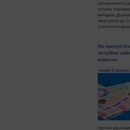
автоматичного д
початку перевір
випадках Держа
звернутися до пл
уточнення інфор
Не пропустіть
потрібно змін
вересня
четвер, 6 серпень 
Частині українців