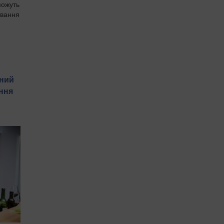
можуть
ування
нний
ння