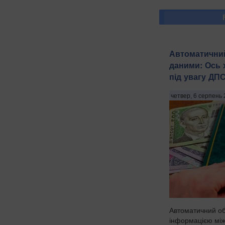
Автоматични
даними: Ось 
під увагу ДП
четвер, 6 серпень 
Автоматичний о
інформацією між