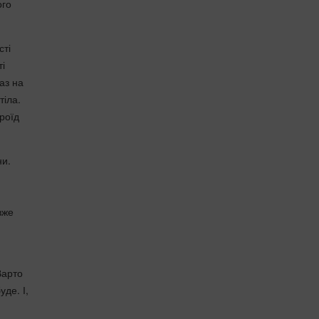
ого
сті
ті
раз на
тіла.
ероїд
ни.
вже
Варто
де. І,