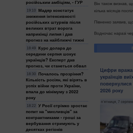
російським амбіціям, - ГУР
Він також визнав, 
Мадяр констатує
кілька місяців поспі
19:10
зниження інтенсивності
Півненко заявив, щ
російських штурмів після
великих втрат ворога
Водночас наразі че
наприкінці липня і дав
прогноз на найближчі тижні
Курс долара до
18:49
середини серпня шокує
українців? Експерт дав
прогноз, чи станеться обвал
Цифри вража
Почалось прозріння?
18:30
українців виї
Кількість росіян, які вірять в
повернулися 
успіх війни проти України,
2026 року
впала до мінімуму з 2022
року
п’ятниця, 7 серпен
У Росії стрімко зростає
18:22
попит на "мисливців" за
контрактниками - гроші за
вербування отримують у
десятках регіонів