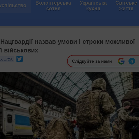
Волонтерська
Українська
Світське
успільство
сотня
кухня
життя
Нацгвардії назвав умови і строки можливої
ї військових
Twitter
6, 17:50
Слідкуйте за нами