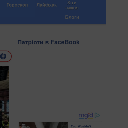
Хіти
Гороскоп
Лайфхак
тижня
Блоги
Патріоти в FaceBook
You Wouldn't