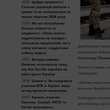
Цифри вражають!
20:20
Скільки українців виїхали з
країни та не повернулися за
перше півріччя 2026 року
Ми всі потребуємо
20:06
більше співчуття та
людяності: «Нова пошта»
відреагувала на скандал і
звільнила працівників, які у
Демобілізація украї
спеку вигнали з відділення
завершення бойових
собаку (відео)
Олександр Півнен
Вигідна справа:
19:52
Названо колосальну суму,
За його словами, пі
яку Кім Чен Ин заробив на
перебудови.
війні проти України
Шанси є: Як оскаржити
19:38
«Будемо вчитися не
рішення ВЛК в Україні, якщо
можлива демобіліза
огляд провели неналежно
Кремль втрачає
Командувач наголос
19:24
Арктику: Санкції, НАТО та
для переходу до но
Китай загрожують