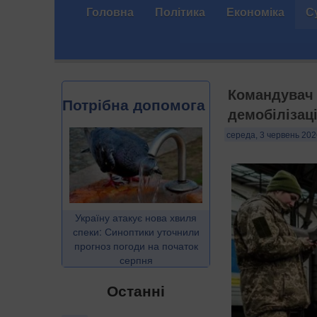
Головна
Політика
Економіка
С
Командувач 
Потрібна допомога
демобілізаці
середа, 3 червень 202
Україну атакує нова хвиля
спеки: Синоптики уточнили
прогноз погоди на початок
серпня
Останні