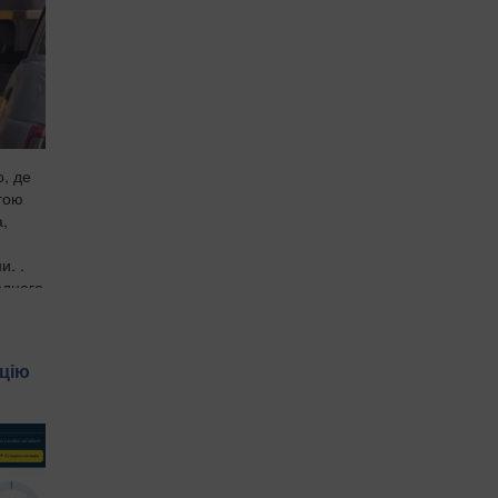
о, де
гою
а,
и. .
одного
ицію