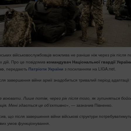
нських військовослужбовців можлива не раніше ніж через рік після п
 дій. Про це повідомив
командувач Національної гвардії Україн
ко
, передають
Патріоти України
з посиланням на LIGA.net.
сля завершення війни армії знадобиться тривалий період адаптації 
 воювати. Лише потім, через рік після того, як зупиняться бойові
ція. Мені здається це об’єктивно»
, — зазначив Півненко.
ив, що після завершення війни військові структури потребуватимут
вих умов функціонування.