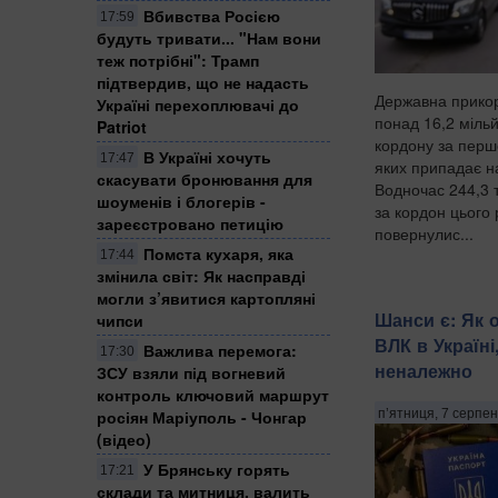
Вбивства Росією
17:59
будуть тривати... "Нам вони
теж потрібні": Трамп
підтвердив, що не надасть
Державна прико
Україні перехоплювачі до
понад 16,2 міль
Patriot
кордону за перше
В Україні хочуть
17:47
яких припадає н
скасувати бронювання для
Водночас 244,3 т
шоуменів і блогерів -
за кордон цього р
зареєстровано петицію
повернулис...
Помста кухаря, яка
17:44
змінила світ: Як насправді
могли з’явитися картопляні
Шанси є: Як 
чипси
ВЛК в Україн
Важлива перемога:
17:30
неналежно
ЗСУ взяли під вогневий
контроль ключовий маршрут
п’ятниця, 7 серпен
росіян Маріуполь - Чонгар
(відео)
​У Брянську горять
17:21
склади та митниця, валить