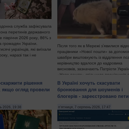
рдонна служба зафіксувала
йона перетинів державного
 півріччя 2026 року, 86% з
а громадян України.
Після того як в Мережі з’явилися віде
исячі українців, які виїхали
працівники «Нової пошти» за допомо
оку, наразі так і не
швабри виштовхують із відділення пс
керівництво вдалося до кадровика
висновків, зазначають Патріоти Україн
«Нова пошта» звільнила працівників 
зі своїх відділ...
оскаржити рішення
В Україні хочуть скасувати
і, якщо огляд провели
бронювання для шоуменів і
блогерів - зареєстровано пет
ь 2026, 19:38
п’ятниця, 7 серпень 2026, 17:47