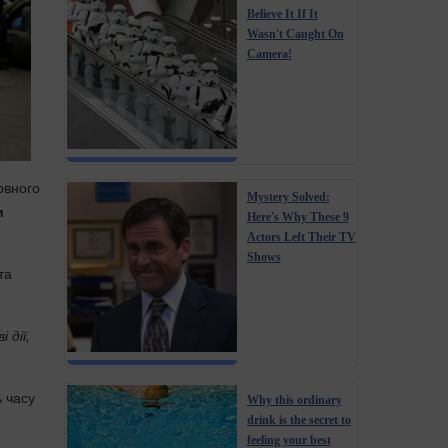
Believe It If It
Wasn't Caught On
Camera!
овного
Mystery Solved:
и
Here's Why These 9
Actors Left Their TV
Shows
та
 дії,
ь часу
Why this ordinary
drink is the secret to
feeling your best