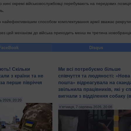
що нині окремі військовослужбовці перебувають на передових позиці
ль.
о найефективнішим способом комплектування армії вважає рекрути
рез цей механізм до війська приходить менш як третина новобранці
FaceBook
Disqus
ють! Скільки
Ми всі потребуємо більше
хали з країни та не
співчуття та людяності: «Нова
за перше півріччя
пошта» відреагувала на сканда
звільнила працівників, які у с
вигнали з відділення собаку (в
ь 2026, 20:20
п’ятниця, 7 серпень 2026, 20:06