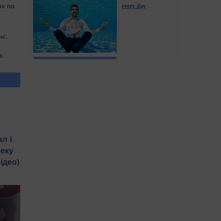
ях по
every day
нг.
в.
л і
пеку
ідео)