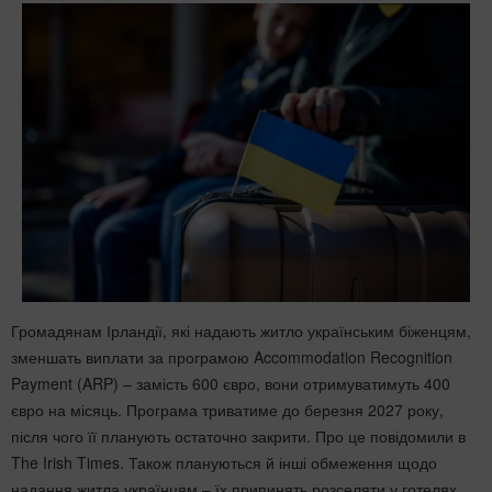
Громадянам Ірландії, які надають житло українським біженцям,
зменшать виплати за програмою Accommodation Recognition
Payment (ARP) – замість 600 євро, вони отримуватимуть 400
євро на місяць. Програма триватиме до березня 2027 року,
після чого її планують остаточно закрити. Про це повідомили в
The Irish Times. Також плануються й інші обмеження щодо
надання житла українцям – їх припинять розселяти у готелях,