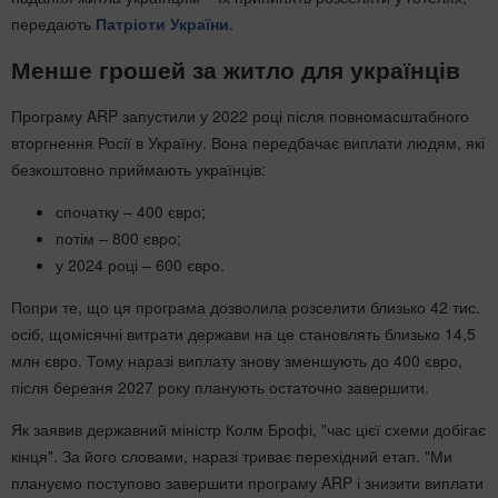
передають
Патріоти України
.
Менше грошей за житло для українців
Програму ARP запустили у 2022 році після повномасштабного
вторгнення Росії в Україну. Вона передбачає виплати людям, які
безкоштовно приймають українців:
спочатку – 400 євро;
потім – 800 євро;
у 2024 році – 600 євро.
Попри те, що ця програма дозволила розселити близько 42 тис.
осіб, щомісячні витрати держави на це становлять близько 14,5
млн євро. Тому наразі виплату знову зменшують до 400 євро,
після березня 2027 року планують остаточно завершити.
Як заявив державний міністр Колм Брофі, "час цієї схеми добігає
кінця". За його словами, наразі триває перехідний етап. "Ми
плануємо поступово завершити програму ARP і знизити виплати