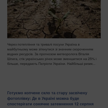
Через потепління та тривалі посухи Україна в
майбутньому може зіткнутися зі значним скороченням
водних ресурсів. За прогнозом метеоролога Віталія
Шпига, стік українських річок може зменшитися на 25% і
більше, передають Патріоти України. Найбільші ризик...
Готуємо копчене скло та стару засвічену
фотоплівку: Де в Україні можна буде
спостерігати сонячне затемнення 12 серпня