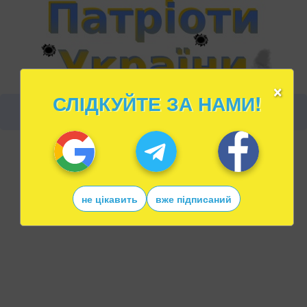
×
СЛІДКУЙТЕ ЗА НАМИ!
не цікавить
вже підписаний