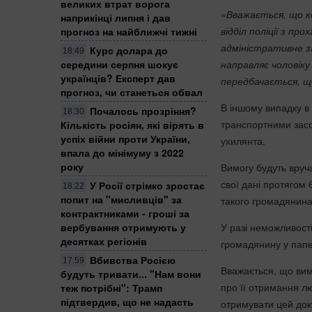
великих втрат ворога
«Вважається, що ко
наприкінці липня і дав
відділ поліції з п
прогноз на найближчі тижні
адміністративне за
Курс долара до
18:49
направляє чоловіку
середини серпня шокує
українців? Експерт дав
передбачається, щ
прогноз, чи станеться обвал
В іншому випадку в
Почалось прозріння?
18:30
транспортними засо
Кількість росіян, які вірять в
успіх війни проти України,
ухилянта.
впала до мінімуму з 2022
року
Вимогу будуть вруч
свої дані протягом 
У Росії стрімко зростає
18:22
попит на "мисливців" за
такого громадянина
контрактниками - гроші за
У разі неможливост
вербування отримують у
десятках регіонів
громадянину у папе
Вбивства Росією
17:59
Вважається, що вим
будуть тривати... "Нам вони
про її отримання л
теж потрібні": Трамп
підтвердив, що не надасть
отримувати цей док