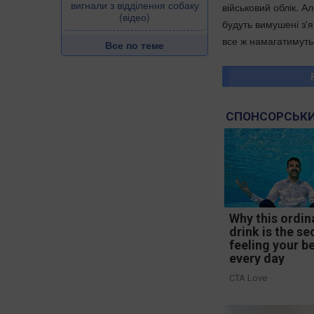
вигнали з відділення собаку
військовий облік. А
(відео)
будуть вимушені з'я
все ж намагатимут
Все по теме
СПОНСОРСЬКИ
Why this ordin
drink is the se
feeling your b
every day
CTA Love