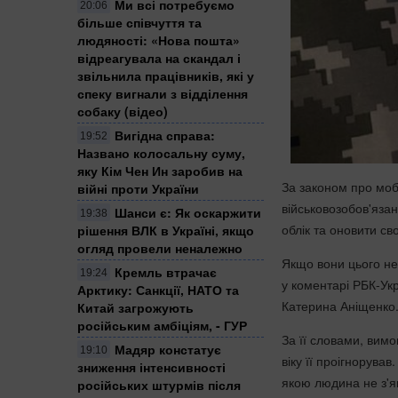
Ми всі потребуємо
20:06
більше співчуття та
людяності: «Нова пошта»
відреагувала на скандал і
звільнила працівників, які у
спеку вигнали з відділення
собаку (відео)
Вигідна справа:
19:52
Названо колосальну суму,
яку Кім Чен Ин заробив на
За законом про мобі
війні проти України
військовозобов'язан
Шанси є: Як оскаржити
19:38
облік та оновити св
рішення ВЛК в Україні, якщо
огляд провели неналежно
Якщо вони цього не
Кремль втрачає
19:24
у коментарі РБК-Ук
Арктику: Санкції, НАТО та
Катерина Аніщенко
Китай загрожують
російським амбіціям, - ГУР
За її словами, вимо
Мадяр констатує
19:10
віку її проігнорува
зниження інтенсивності
якою людина не з'я
російських штурмів після