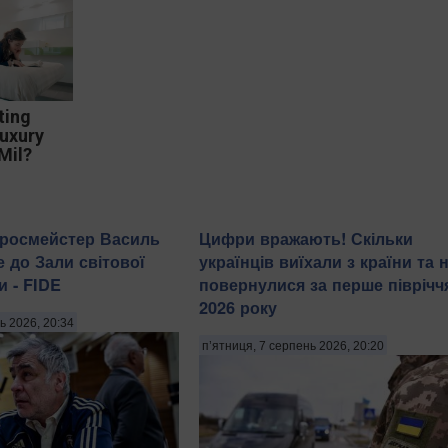
ting
Luxury
Mil?
гросмейстер Василь
Цифри вражають! Скільки
е до Зали світової
українців виїхали з країни та 
и - FIDE
повернулися за перше піврічч
2026 року
ь 2026, 20:34
п’ятниця, 7 серпень 2026, 20:20