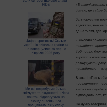
Зали світової шахової слави -
«В законі вказано,
FIDE
думаю, це займе бі
За ігнорування пові
адвокатки, вже не 
до 25 тисяч, для ю
«Начебто законотво
Цифри вражають! Скільки
українців виїхали з країни та
накладення арешту
не повернулися за перше
Тобто про блокуван
півріччя 2026 року
вирішить винести 
розшукувати рахун
приходимо»
, — зве
В законі «Про мобіл
провадження» перед
Ми всі потребуємо більше
виконавча служба н
співчуття та людяності: «Нова
відповідальності, к
пошта» відреагувала на
скандал і звільнила
На думку Катерини 
працівників, які у спеку