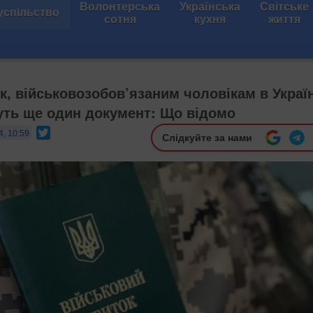
Волонтерська
Українська
Світське
успільство
сотня
кухня
життя
к, військовозобов’язаним чоловікам в Україн
ть ще один документ: Що відомо
Twitter
4, 10:59
Слідкуйте за нами