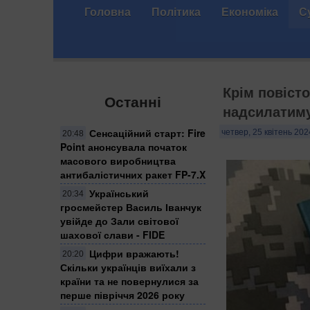
Головна
Політика
Економіка
С
Крім повісто
Останні
надсилатиму
Сенсаційний старт: Fire
четвер, 25 квітень 202
20:48
Point анонсувала початок
масового виробництва
антибалістичних ракет FP-7.X
Український
20:34
гросмейстер Василь Іванчук
увійде до Зали світової
шахової слави - FIDE
Цифри вражають!
20:20
Скільки українців виїхали з
країни та не повернулися за
перше півріччя 2026 року