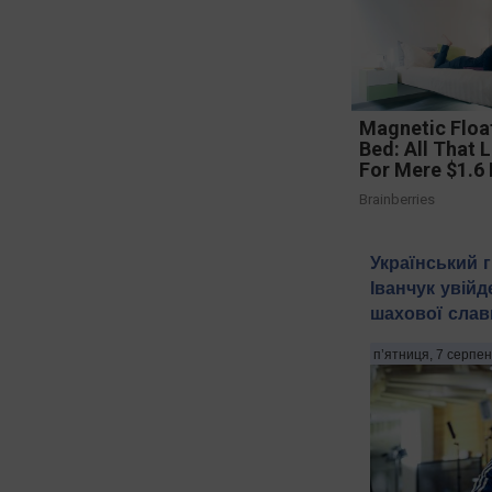
Magnetic Floa
Bed: All That 
For Mere $1.6 
Brainberries
Український 
Іванчук увійд
шахової слав
п’ятниця, 7 серпен