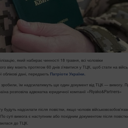
лізацію, який набирає чинності 18 травня, всі чоловіки
ого віку мають протягом 60 днів з'явитися у ТЦК, щоб стати на війс
ої облікові дані, передають
Патріоти України.
 зробили, їм надсилатимуть ще один документ від ТЦК — вимогу. П
раїна розповіла адвокатка юридичної компанії «Riyako&Partners»
.
гу будуть надсилати після повістки, якщо чоловік військовозобов'яза
в. По суті вимога є наступним або похідним документом після повістки
вилася до ТЦК.