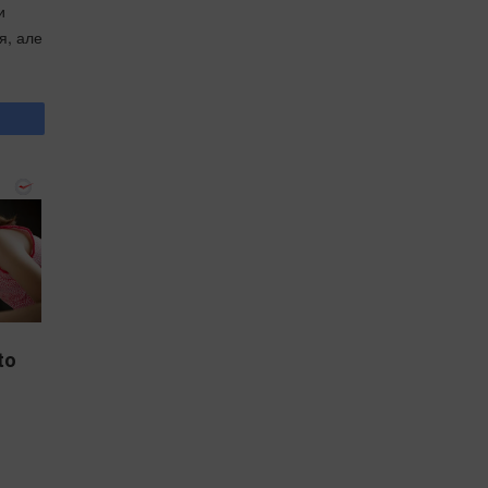
и
я, але
to