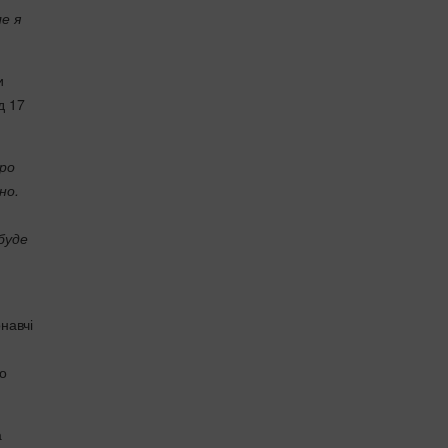
е я
и
д 17
про
но.
буде
навчі
о
а