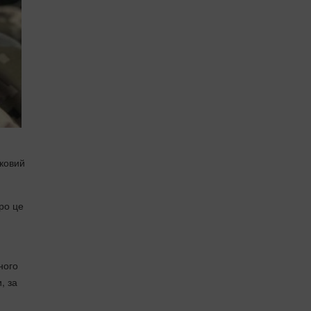
ьковий
ро це
ного
, за