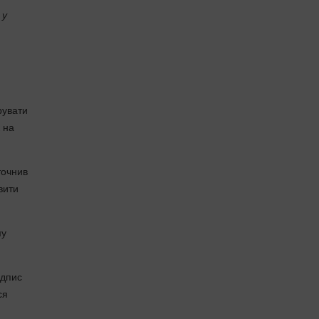
 у
рувати
 на
точнив
вити
му
ідпис
ся