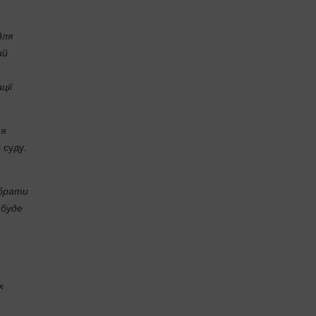
для
ий
ції
ня
 суду.
 брати
 буде
х