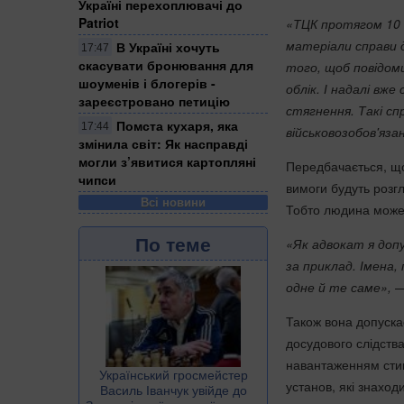
Україні перехоплювачі до
Patriot
«ТЦК протягом 10 д
матеріали справи 
В Україні хочуть
17:47
скасувати бронювання для
того, щоб повідоми
шоуменів і блогерів -
облік. І надалі вж
зареєстровано петицію
стягнення. Такі сп
Помста кухаря, яка
17:44
військовозобов'яза
змінила світ: Як насправді
могли з’явитися картопляні
Передбачається, що
чипси
вимоги будуть розг
Всі новини
Тобто людина може 
По теме
«Як адвокат я допу
за приклад. Імена,
одне й те саме»,
—
Також вона допуска
досудового слідства
навантаженням стикн
Український гросмейстер
установ, які знаход
Василь Іванчук увійде до