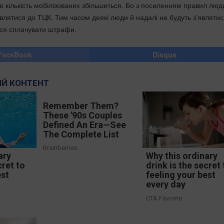
ле кількість мобілізованих збільшиться. Бо з посиленням правил люд
влятися до ТЦК. Тим часом деякі люди й надалі не будуть з'являтис
ься сплачувати штрафи.
FaceBook
Disqus
Й КОНТЕНТ
Remember Them?
These '90s Couples
Defined An Era—See
The Complete List
Brainberries
ary
Why this ordinary
cret to
drink is the secret 
est
feeling your best
every day
CTA Favorite