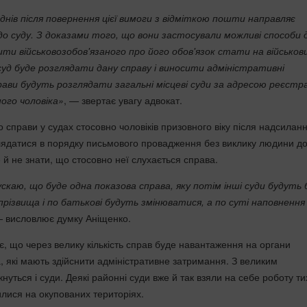
нів після повернення цієї вимоги з відміткою пошти направляє
до суду. З доказами того, що вони застосували можливі способи 
ти військовозобов'язаного про його обов'язок стати на військов
е суд буде розглядати дану справу і виносити адміністративні
рави будуть розглядати загальні місцеві суди за адресою реєстра
ного чоловіка»
, — звертає увагу адвокат.
 справи у судах стосовно чоловіків призовного віку після надсилан
лядатися в порядку письмового провадження без виклику людини до
й не знати, що стосовно неї слухається справа.
скаю, що буде одна показова справа, яку потім інші суди будуть
 прізвища і по батькові будуть змінюватися, а по суті наповнення
 висловлює думку Аніщенко.
є, що через велику кількість справ буде навантаження на органи
, які мають здійснити адміністративне затримання. З великим
уться і суди. Деякі районні суди вже й так взяли на себе роботу ти
илися на окупованих територіях.