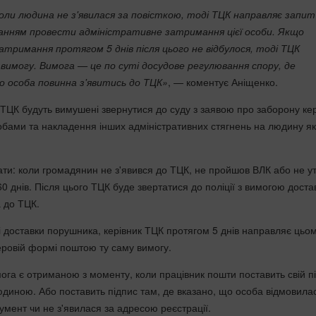
ли людина не з'явилася за повісткою, тоді ТЦК направляє запит
роханням провести адміністративне затримання цієї особи. Якщо
тримання протягом 5 днів після цього не відбулося, тоді ТЦК
 вимогу. Вимога — це по суті досудове регулювання спору, де
о особа повинна з'явитись до ТЦК»
, — коментує Аніщенко.
 ТЦК будуть вимушені звернутися до суду з заявою про заборону ке
бами та накладення інших адміністративних стягнень на людину як
ати: коли громадянин не з'явився до ТЦК, не пройшов ВЛК або не у
60 днів. Після цього ТЦК буде звертатися до поліції з вимогою доста
 до ТЦК.
і доставки порушника, керівник ТЦК протягом 5 днів направляє цьо
ровій формі поштою ту саму вимогу.
ога є отриманою з моменту, коли працівник пошти поставить свій п
юдиною. Або поставить підпис там, де вказано, що особа відмовила
умент чи не з'явилася за адресою реєстрації.