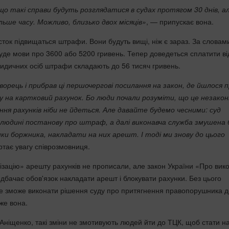
 що такі справи будуть розглядатися в судах протягом 30 днів, ал
льше часу. Можливо, близько двох місяців»
, — припускає вона.
сток підвищаться штрафи. Вони будуть вищі, ніж є зараз. За словам
буде мови про 3600 або 5200 гривень. Тепер доведеться сплатити ві
ридичних осіб штрафи складають до 56 тисяч гривень.
рець і прибрав ці першочергові посилання на закон, де йшлося 
 на картковий рахунок. Бо люди почали розуміти, що це незакон
ня рахунків ніби не йдеться. Але давайте будемо чесними: суд
людині постанову про штраф, а далі виконавча служба змушена 
ки боржника, накладати на них арешт. І тоді ми знову до цього
ртає увагу співрозмовниця.
ізацію» арешту рахунків не прописали, але закон України «Про вико
бачає обов'язок накладати арешт і блокувати рахунки. Без цього
е зможе виконати рішення суду про притягнення правопорушника д
аже вона.
Аніщенко, такі зміни не змотивують людей йти до ТЦК, щоб стати н