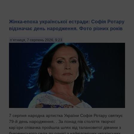
Жінка-епоха української естради: Софія Ротару
відзначає день народження. Фото різних років
п’ятниця, 7 серпень 2026, 9:23
7 серпня народна артистка України Софія Ротару святкує
79-й день народження. . За понад пів століття творчої
кар’єри співачка пройшла шлях від талановитої дівчини з
буковинського села до однієї з найвідоміших українських