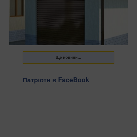
Патріоти в FaceBook
Українці щороку повинні сплачувати податок на
нерухомість. Держава встановила пільги на квадратуру
житлових об’єктів, а саме квартир і приватних будинків.
Однак постає питання, що робити у 2026 році власникам
інших приміщень, зокрема гаражів, передають...