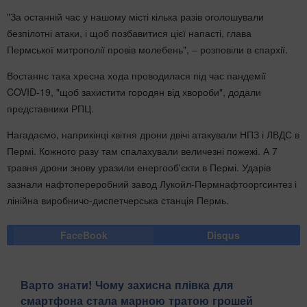
"За останній час у нашому місті кілька разів оголошували
безпілотні атаки, і щоб позбавитися цієї напасті, глава
Пермської митрополії провів молебень", – розповіли в єпархії.
Востаннє така хресна хода проводилася під час пандемії
COVID-19, "щоб захистити городян від хвороби", додали
представники РПЦ.
Нагадаємо, наприкінці квітня дрони двічі атакували НПЗ і ЛВДС в
Пермі. Кожного разу там спалахували величезні пожежі. А 7
травня дрони знову уразили енергооб'єкти в Пермі. Ударів
зазнали нафтопереробний завод Лукойл-Пермнафтооргсинтез і
лінійна виробничо-диспетчерська станція Пермь.
FaceBook
Disqus
Варто знати! Чому захисна плівка для
смартфона стала марною тратою грошей