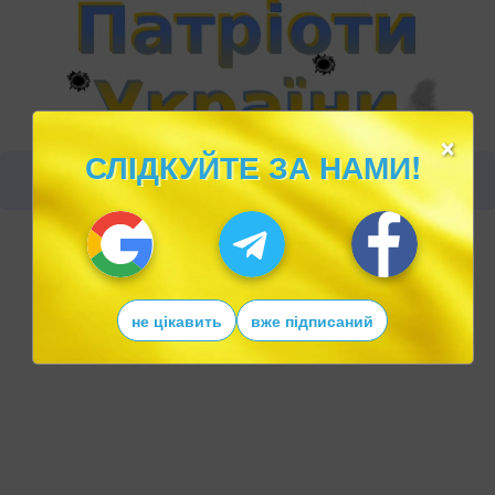
×
СЛІДКУЙТЕ ЗА НАМИ!
не цікавить
вже підписаний