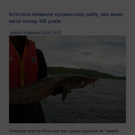
Іхтіологи виявили промислову рибу, яка може
жити понад 400 років
субота, 8 серпень 2026, 22:37
Озерний осетер Мічигану вже давно відомий як "живий