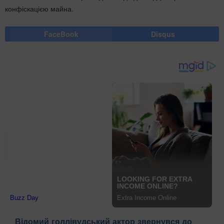
конфіскацією майна.
FaceBook
Disqus
Відомий голлівудський актор звернувся до