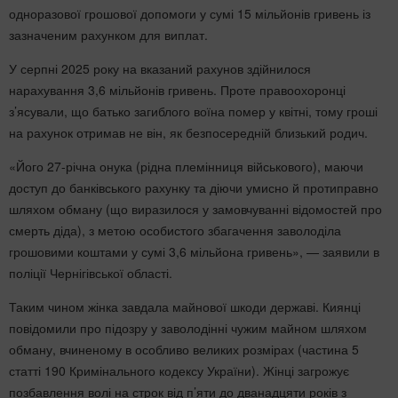
одноразової грошової допомоги у сумі 15 мільйонів гривень із
зазначеним рахунком для виплат.
У серпні 2025 року на вказаний рахунов здійнилося
нарахування 3,6 мільйонів гривень. Проте правоохоронці
з’ясували, що батько загиблого воїна помер у квітні, тому гроші
на рахунок отримав не він, як безпосередній близький родич.
«Його 27-річна онука (рідна племінниця військового), маючи
доступ до банківського рахунку та діючи умисно й протиправно
шляхом обману (що виразилося у замовчуванні відомостей про
смерть діда), з метою особистого збагачення заволоділа
грошовими коштами у сумі 3,6 мільйона гривень», — заявили в
поліції Чернігівської області.
Таким чином жінка завдала майнової шкоди державі. Киянці
повідомили про підозру у заволодінні чужим майном шляхом
обману, вчиненому в особливо великих розмірах (частина 5
статті 190 Кримінального кодексу України). Жінці загрожує
позбавлення волі на строк від п’яти до дванадцяти років з