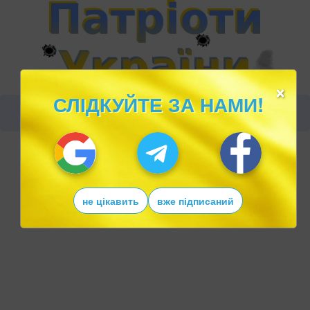
×
СЛІДКУЙТЕ ЗА НАМИ!
не цікавить
вже підписаний