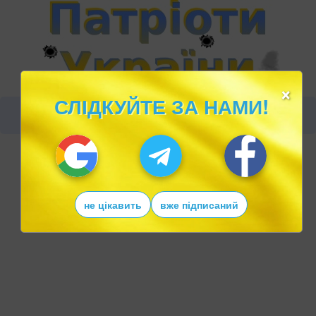
×
СЛІДКУЙТЕ ЗА НАМИ!
не цікавить
вже підписаний