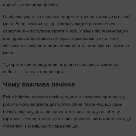
нирок", – пояснила Крістіан.
Особлива увага, за словами лікарки, потрібна також до м'язової
маси. Вона зазначила, що з віком у людей розвивається
саркопенія – поступова втрата м'язів. У жінок після менопаузи
цей процес прискорюється через гормональні зміни, коли
збільшується кількість жирової тканини та зменшується м'язова
маса.
"Це критичний період, коли потрібно особливо стежити за
собою", – сказала професорка.
Чому важлива печінка
Еліна Крістіан назвала печінку одним із ключових органів, від
роботи якого залежить довголіття. Вона пояснила, що саме
печінка відповідає за виведення токсинів, продуктів обміну
гормонів, ксеноестрогенів та інших речовин, які потрапляють до
організму із зовнішнього середовища.