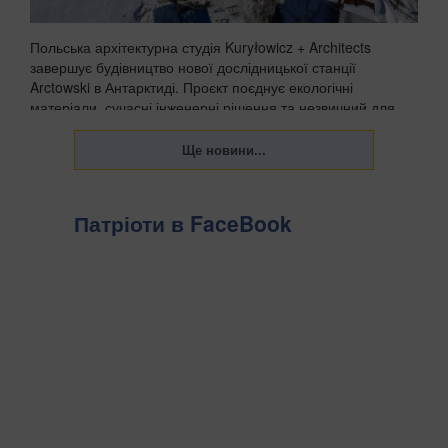
Польська архітектурна студія Kuryłowicz + Architects
завершує будівництво нової дослідницької станції
Arctowski в Антарктиді. Проєкт поєднує екологічні
матеріали, сучасні інженерні рішення та незвичний для
полярних баз акцент на комфорті людей, які пра...
Патріоти в FaceBook