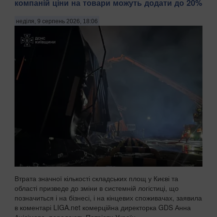
компаній ціни на товари можуть додати до 20%
неділя, 9 серпень 2026, 18:06
Втрата значної кількості складських площ у Києві та
області призведе до зміни в системній логістиці, що
позначиться і на бізнесі, і на кінцевих споживачах, заявила
в коментарі LIGA.net комерційна директорка GDS Анна
Анісімова, передають Патріоти Україн...