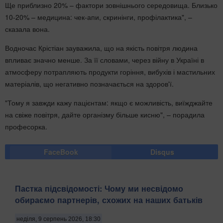
Ще приблизно 20% – фактори зовнішнього середовища. Близько
10-20% – медицина: чек-апи, скринінги, профілактика", –
сказала вона.
Водночас Крістіан зауважила, що на якість повітря людина
впливає значно менше. За її словами, через війну в Україні в
атмосферу потрапляють продукти горіння, вибухів і мастильних
матеріалів, що негативно позначається на здоров'ї.
"Тому я завжди кажу пацієнтам: якщо є можливість, виїжджайте
на свіже повітря, дайте організму більше кисню", – порадила
професорка.
FaceBook
Disqus
Пастка підсвідомості: Чому ми несвідомо
обираємо партнерів, схожих на наших батьків
неділя, 9 серпень 2026, 18:30