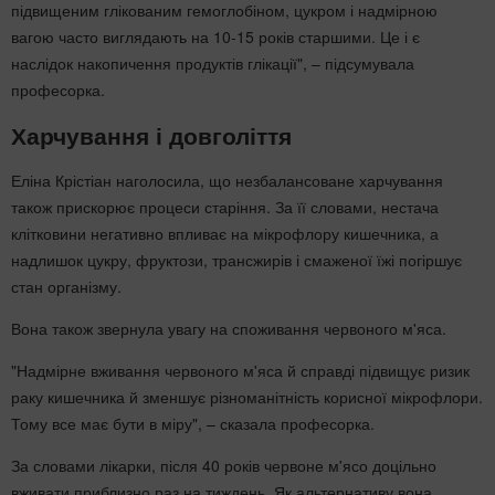
підвищеним глікованим гемоглобіном, цукром і надмірною
вагою часто виглядають на 10-15 років старшими. Це і є
наслідок накопичення продуктів глікації", – підсумувала
професорка.
Харчування і довголіття
Еліна Крістіан наголосила, що незбалансоване харчування
також прискорює процеси старіння. За її словами, нестача
клітковини негативно впливає на мікрофлору кишечника, а
надлишок цукру, фруктози, трансжирів і смаженої їжі погіршує
стан організму.
Вона також звернула увагу на споживання червоного м'яса.
"Надмірне вживання червоного м'яса й справді підвищує ризик
раку кишечника й зменшує різноманітність корисної мікрофлори.
Тому все має бути в міру", – сказала професорка.
За словами лікарки, після 40 років червоне м'ясо доцільно
вживати приблизно раз на тиждень. Як альтернативу вона