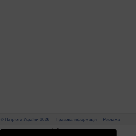
© Патріоти України 2026
Правова інформація
Реклама
info
@
patrioty.org.ua