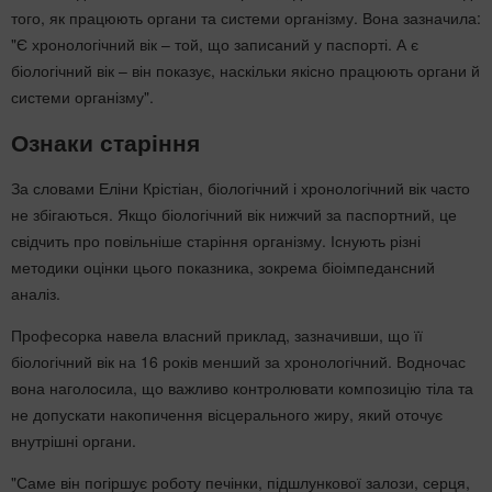
того, як працюють органи та системи організму. Вона зазначила:
"Є хронологічний вік – той, що записаний у паспорті. А є
біологічний вік – він показує, наскільки якісно працюють органи й
системи організму".
Ознаки старіння
За словами Еліни Крістіан, біологічний і хронологічний вік часто
не збігаються. Якщо біологічний вік нижчий за паспортний, це
свідчить про повільніше старіння організму. Існують різні
методики оцінки цього показника, зокрема біоімпедансний
аналіз.
Професорка навела власний приклад, зазначивши, що її
біологічний вік на 16 років менший за хронологічний. Водночас
вона наголосила, що важливо контролювати композицію тіла та
не допускати накопичення вісцерального жиру, який оточує
внутрішні органи.
"Саме він погіршує роботу печінки, підшлункової залози, серця,