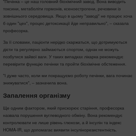
"Печінка – це наш головний біохімічний завод. Вона виводить
токсини, метаболіти гормонів, ксеноестрогени, речовини із
зовнішнього середовища. Якщо в цьому "заводі" не працює хоча
б один "цех", процес детоксикації йде неправильно", – сказала
професорка.
За її словами, пацієнти нерідко скаржаться, що дотримуються
дієти та регулярно займаються спортом, однак не можуть
позбутися зайвої ваги. У таких випадках лікарка рекомендує
перевірити функцію печінки та пройти біохімічне обстеження.
"І дуже часто, коли ми покращуємо роботу печінки, вага починає
знижуватися", – зазначила вона.
Запалення організму
Ще одним фактором, який прискорює старіння, професорка
назвала порушення вуглеводного обміну. Вона рекомендує
контролювати не лише рівень глюкози, а й інсулін та індекс
HOMA-IR, що допомагає виявити інсулінорезистентність.