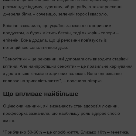
рекомендує індичку, курятину, яйця, рибу, а також рослинні
джерела білка – сочевицю, зелений горох і квасолю.
Крістіан зазначила, що українська квасоля є корисним
продуктом, а буряк містить бетаїн, тоді як корінь селери –
епігенін. Вона додала, що ці речовини пов'язують із
потенційною сенолітичною дією.
"Сенолітики – це речовини, які допомагають виводити старіючі
клітини. Але найпростіший сенолітик – це правильне харчування
з достатньою кількістю харчових волокон. Воно однозначно
впливає на тривалість життя", – пояснила лікарка.
Що впливає найбільше
Оцінюючи чинники, які визначають стан здоров'я людини,
професорка зазначила, що найбільшу роль відіграє спосіб
життя.
"Приблизно 50-60% – це спосіб життя. Близько 10% – генетика.