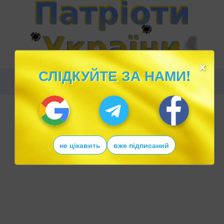
×
СЛІДКУЙТЕ ЗА НАМИ!
не цікавить
вже підписаний