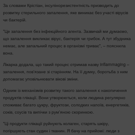
За словами Крістіан, інсулінорезистентність призводить до
розвитку стерильного запалення, яке виникає без участі вірусів
чи бактерій.
"Це запалення без інфекційного агента. Зазвичай ми думаємо,
що запалення викликає вірус, бактерія чи грибок. А тут збудника
немає, але запальний процес в організмі триває", – пояснила
вона.
Лікарка додала, що такий процес отримав назву inflammaging –
запалення, пов'язане зі старінням. На її думку, боротьба з ним
допомагає уповільнювати вікові зміни.
Одним із механізмів розвитку такого запалення є накопичення
продуктів глікації. Вони утворюються, коли людина регулярно
споживає багато цукру, фруктози, солодких напоїв, енергетиків,
соків, соусів та випічки з рум'яною скоринкою.
"Ці продукти глікації руйнують колаген, старять шкіру,
погіршують стан судин і тканин. Я бачу на прийомі: люди з