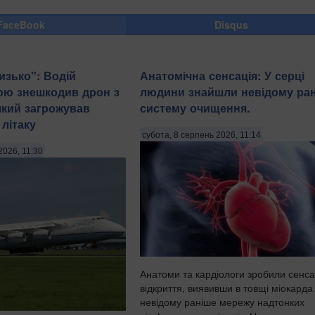
FaceBook
Disqus
изько": Водій
Анатомічна сенсація: У серці
ою знешкодив дрон з
людини знайшли невідому ра
який загрожував
систему очищення.
літаку
субота, 8 серпень 2026, 11:14
2026, 11:30
Анатоми та кардіологи зробили сенса
відкриття, виявивши в товщі міокарда
невідому раніше мережу надтонких