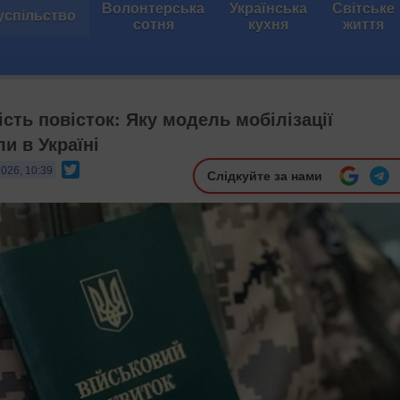
Волонтерська
Українська
Світське
успільство
сотня
кухня
життя
сть повісток: Яку модель мобілізації
и в Україні
Twitter
2026, 10:39
Слідкуйте за нами