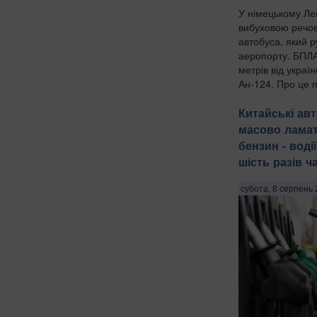
У німецькому Лей
вибуховою речов
автобуса, який 
аеропорту. БПЛА
метрів від украї
Ан-124. Про це 
на німецькі орган
Китайські авт
масово ламат
бензин - водії
шість разів ч
субота, 8 серпень 