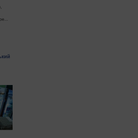
,
е...
ький