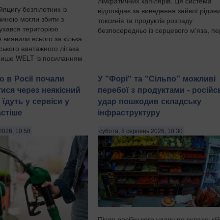
лімфатичних капілярів. Ця система
пцигу безпілотник із
відповідає за виведення зайвої рідини
иною могли збити з
токсинів та продуктів розпаду
рухався територією
безпосередньо із серцевого м'яза, пер
 виявили всього за кілька
нського вантажного літака
пише WELT із посиланням
и безпек...
о в Росії почали
У "Форі" та "Сільпо" можливі
ися через неякісний
перебої з продуктами - російс
 їдуть у сервіси у
удар пошкодив складську
астіше
інфраструктуру
2026, 10:58
субота, 8 серпень 2026, 10:30
Після російського удару по складській