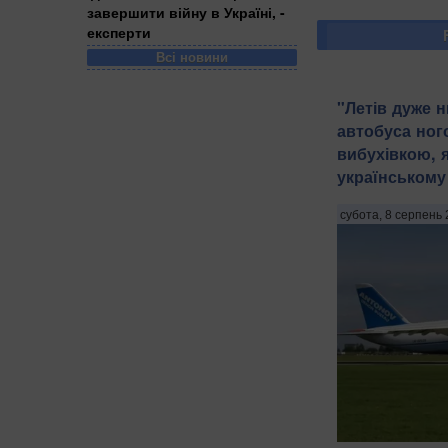
завершити війну в Україні, -
експерти
Всі новини
"Летів дуже н
автобуса ног
вибухівкою, 
українському 
субота, 8 серпень 