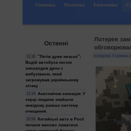
Головна
Політика
Економіка
С
Лотерея замі
Останні
обговорювал
"Летів дуже низько":
понеділок, 4 травень 
11:30
Водій автобуса ногою
знешкодив дрон з
вибухівкою, який
загрожував українському
літаку
Анатомічна сенсація: У
11:14
серці людини знайшли
невідому раніше систему
очищення.
Китайські авто в Росії
10:58
почали масово ламатися
через неякісний бензин -