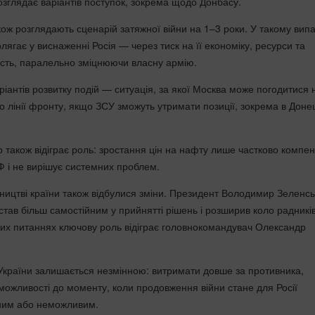
озглядає варіантів поступок, зокрема щодо Донбасу.
кож розглядають сценарій затяжної війни на 1–3 роки. У такому вип
лягає у виснаженні
Росія
— через тиск на її економіку, ресурси та
ість, паралельно зміцнюючи власну армію.
іантів розвитку подій — ситуація, за якої Москва може погодитися 
о лінії фронту, якщо ЗСУ зможуть утримати позиції, зокрема в Доне
 також відіграє роль: зростання цін на нафту лише частково компе
 і не вирішує системних проблем.
ництві країни також відбулися зміни. Президент
Володимир Зеленсь
тав більш самостійним у прийнятті рішень і розширив коло радників
вих питаннях ключову роль відіграє головнокомандувач
Олександр
 України залишається незмінною: витримати довше за противника,
ожливості до моменту, коли продовження війни стане для Росії
дним або неможливим.