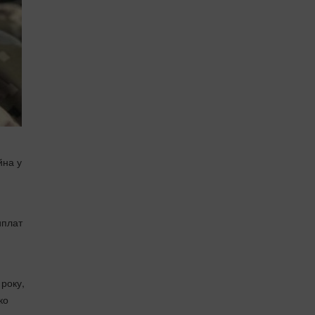
йна у
иплат
року,
ко