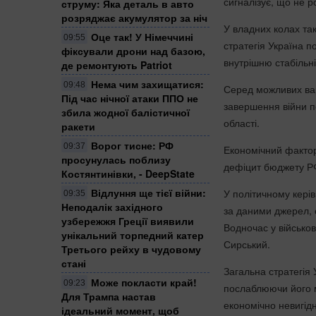
сигналізує, що не р
струму: Яка деталь в авто
розряджає акумулятор за ніч
У владних колах та
Оце так! У Німеччині
09:55
стратегія
Україна
по
фіксували дрони над базою,
внутрішню стабільн
де ремонтують Patriot
Нема чим захищатися:
09:48
Серед можливих вар
Під час нічної атаки ППО не
завершення війни п
збила жодної балістичної
області.
ракети
Ворог тисне: РФ
09:37
Економічний фактор
просунулась поблизу
дефіцит бюджету РФ
Костянтинівки, - DeepState
Відлуння ще тієї війни:
У політичному керів
09:35
Неподалік західного
за даними джерел, с
узбережжя Греції виявили
Водночас у військо
унікальний торпедний катер
Сирський
.
Третього рейху в чудовому
стані
Загальна стратегія
Може покласти край!
09:23
послаблюючи його м
Для Трампа настав
економічно невигі
ідеальний момент, щоб