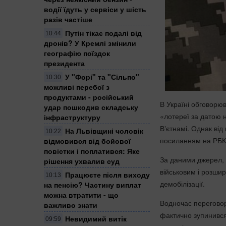
водії їдуть у сервіси у шість
разів частіше
Путін тікає подалі від
10:44
дронів? У Кремлі змінили
географію поїздок
президента
У "Форі" та "Сільпо"
10:30
можливі перебої з
продуктами - російський
В Україні обговорю
удар пошкодив складську
«лотереї за датою 
інфраструктуру
Вʼєтнамі
. Однак від
На Львівщині чоловік
10:22
посиланням на РБК
відмовився від бойової
повістки і поплатився: Яке
За даними джерел, 
рішення ухвалив суд
військовим і розши
Працюєте після виходу
10:13
демобілізації.
на пенсію? Частину виплат
можна втратити - що
Водночас переговор
важливо знати
фактично зупинився
Невидимий витік
09:59