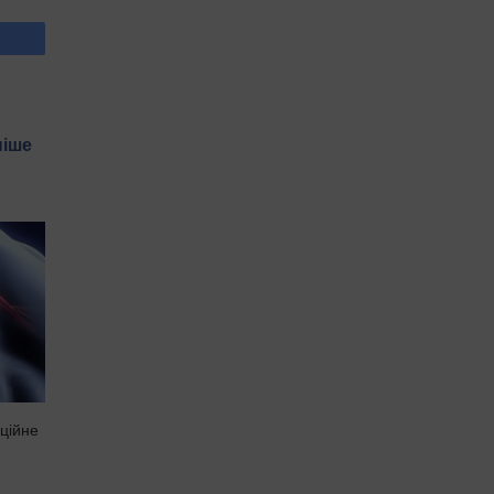
ніше
ційне