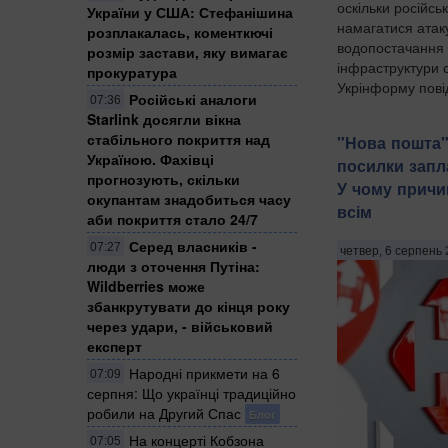
оскільки російськ
України у США: Стефанішина
намагатися атаку
розплакалась, коменткючі
водопостачання 
розмір застави, яку вимагає
інфраструктури с
прокуратура
Укрінформу повід
Російські аналоги
07:36
Starlink досягли вікна
стабільного покриття над
"Нова пошта"
Україною. Фахівці
посилки запл
прогнозують, скільки
У чому причин
окупантам знадобиться часу
всім
аби покриття стало 24/7
Серед власників -
07:27
четвер, 6 серпень 
люди з оточення Путіна:
Wildberries може
збанкрутувати до кінця року
через удари, - військовий
експерт
Народні прикмети на 6
07:09
серпня: Що українці традиційно
робили на Другий Спас
Блог
На концерті Кобзона
07:05