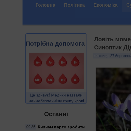
Головна
Політика
Економіка
С
Ловіть моме
Потрібна допомога
Синоптик Ді
п’ятниця, 27 березень
Це здивує! Медики назвали
найнебезпечнішу групу крові
Останні
Киянам варто зробити
09:35