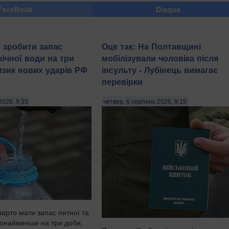
FaceBook
Disqus
 зробити запас
Оце так: На Полтавщині
нічної води на три
мобілізували чоловіка після
изик нових ударів РФ
інсульту - Лубінець вимагає
перевірки
2026, 9:35
четвер, 6 серпень 2026, 9:15
арто мати запас питної та
щонайменше на три доби,