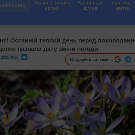
Волонтерська
Українська
Світське
успільство
сотня
кухня
життя
нт! Останній теплий день перед похолоданн
денко назвала дату зміни погоди
Twitter
 2026, 9:50
Слідкуйте за нами