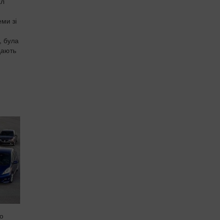
ал
ми зі
, була
дають
то