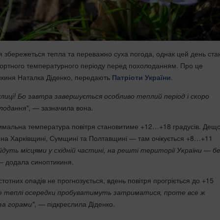
ня збережеться тепла та переважно суха погода, однак цей день ста
ртного температурного періоду перед похолоданням. Про це
икиня Наталка Діденко, передають
Патріоти України
.
вулиці! Бо завтра завершується особливо теплий період і скоро
лодання"
, — зазначила вона.
симальна температура повітря становитиме +12…+18 градусів. Дещ
на Харківщині, Сумщині та Полтавщині — там очікується +8…+11
йдуть місцями у східній частині, на решті території України — б
— додала синоптикиня.
істотних опадів не прогнозується, вдень повітря прогріється до +15
е теплі осередки пробуватимуть затриматися, проте все ж
за горами"
, — підкреслила Діденко.