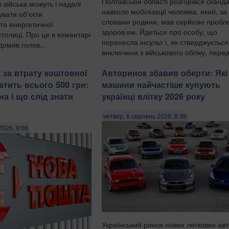
Полтавській області розгорівся сканд
і війська можуть і надалі
навколо мобілізації чоловіка, який, за
вати об'єкти
словами родини, мав серйозні пробле
та енергетичної
здоров’ям. Йдеться про особу, що
толиці. Про це в коментарі
перенесла інсульт і, як стверджується
омив голов...
виключена з військового обліку, пере
Патріоти Укра...
 за втрату коштовної
Авторинок збавив оберти: Які
атить всього 500 грн:
машини найчастіше купують
а і що слід знати
українці влітку 2026 року
четвер, 6 серпень 2026, 8:38
2026, 9:06
Український ринок нових легкових ав