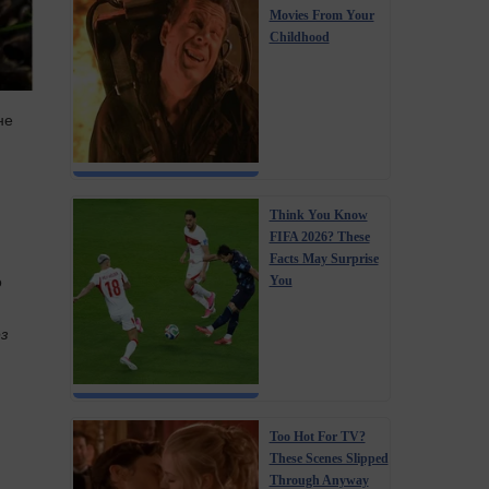
Movies From Your
Childhood
не
Think You Know
FIFA 2026? These
Facts May Surprise
о
You
ез
Too Hot For TV?
These Scenes Slipped
Through Anyway