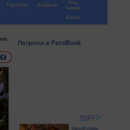
Хіти
Гороскоп
Лайфхак
тижня
Блоги
ям:
Патріоти в FaceBook
6 Best 90’s Action