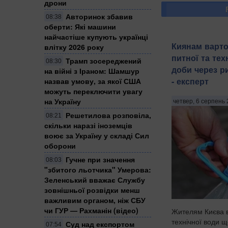
дрони
Авторинок збавив
08:38
оберти: Які машини
найчастіше купують українці
Киянам варто
влітку 2026 року
питної та тех
Трамп зосереджений
08:30
доби через р
на війні з Іраном: Шамшур
- експерт
назвав умову, за якої США
можуть переключити увагу
на Україну
четвер, 6 серпень 
Решетилова розповіла,
08:21
скільки наразі іноземців
воює за Україну у складі Сил
оборони
Гучне при значення
08:03
"збитого льотчика" Умерова:
Зеленський вважає Службу
зовнішньої розвідки менш
важливим органом, ніж СБУ
чи ГУР — Рахманін (відео)
Жителям Києва в
технічної води 
Суд над експортом
07:54