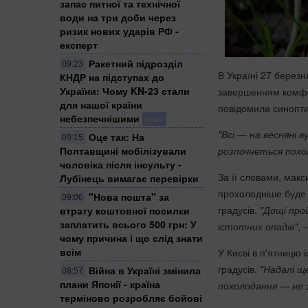
запас питної та технічної
води на три доби через
ризик нових ударів РФ -
експерт
Ракетний підрозділ
09:23
В Україні 27 берез
КНДР на підступах до
України: Чому KN-23 стали
завершенням комфо
для нашої країни
повідомила синопт
небезпечнішими
Блог
"Всі — на весняні 
Оце так: На
09:15
розпочнеться похо
Полтавщині мобілізували
чоловіка після інсульту -
За її словами, мак
Лубінець вимагає перевірки
прохолодніше буде 
"Нова пошта" за
09:06
градусів.
"Дощі про
втрату коштовної посилки
заплатить всього 500 грн: У
істотних опадів"
, 
чому причина і що слід знати
всім
У Києві в п'ятницю 
градусів.
"Надалі щ
Війна в Україні змінила
08:57
плани Японії - країна
похолодання — не 
терміново розробляє бойові