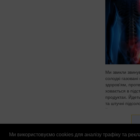
Ми звикли звину
солодкі газовані 
здоров'ям, проте
ховається в підс
продуктах. Йдет
та штучні підсол
йогуртах, соусах 
Ми використовуємо cookies для аналізу трафіку та рек
© Патріоти України 2026
Правова інформація
Рек