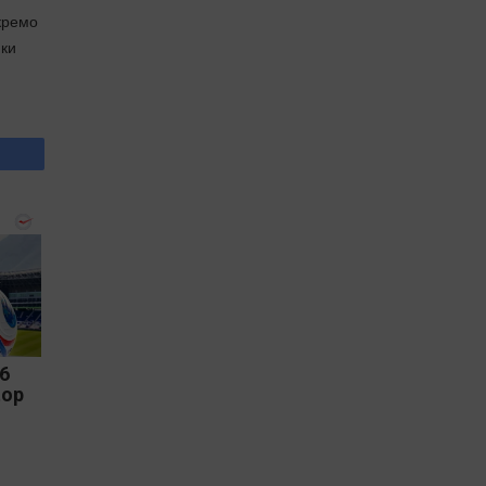
кремо
нки
26
top