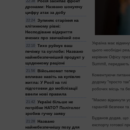
Росія засипає фронт
22:38
дронами: Названо шокуючу
цифру атак за добу
Зупиняє старіння на
22:24
клітинному рівні:
Несподіване відкриття
вчених про звичайний сон
Україна має відкину
Тихо руйнує ваш
22:10
цього необхідні реа
печінку та суглоби: Названо
керівник Офісу пре
найнебезпечніший продукт у
щоденному раціоні
Summit,
передают
Військкомат тепер
21:56
Коментуючи питання
впливає навіть на купівлю
додому "просто так
житла: У Росії на тлі
підготовки до мобілізації
робочих місць та б
ввели нові правила
"Маємо відкинути ус
Україні більше не
21:42
гарантій безпеки та
потрібне НАТО? Політолог
зробив гучну заяву
Буданов додав, що 
Названо
21:28
експорту готової пр
найнебезпечнішу позу для