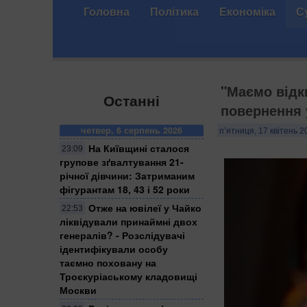
Головна
Політика
Економіка
С
"Маємо відк
Останні
повернення 
четвер, 6 серпень 2026
п’ятниця, 17 квітень 2
На Київщині сталося
23:09
групове зґвалтування 21-
річної дівчини: Затриманим
фігурантам 18, 43 і 52 роки
Отже на ювілеї у Чайко
22:53
ліквідували принаймні двох
генералів? - Розслідувачі
ідентифікували особу
таємно поховану на
Троєкуріаському кладовищі
Москви