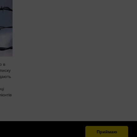
ю в
писку
едають
ці
ієнтів
Приймаю
.org.ua