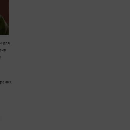
и для
вив
m
орення
о