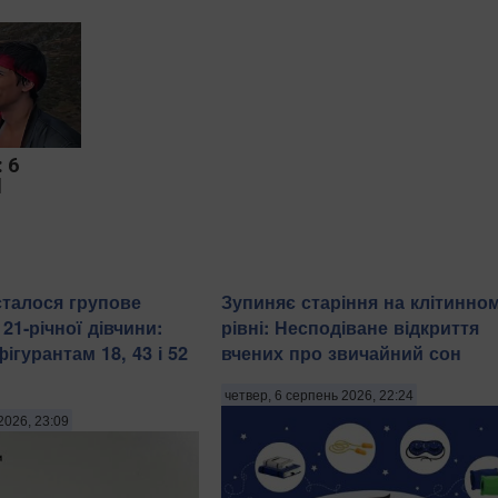
 6
d
сталося групове
Зупиняє старіння на клітинно
21-річної дівчини:
рівні: Несподіване відкриття
гурантам 18, 43 і 52
вчених про звичайний сон
четвер, 6 серпень 2026, 22:24
2026, 23:09