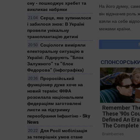
сну - пошкоджує хребет та
На його думку, сам
викликає набряки
він відзначив роль 
Серце, яке зупинилося
21:04
взяли на себе відпо
і забилося знов: В Україні
межами країни.
провели унікальну
трансплантацію дитині
Соціологи виміряли
20:50
електоральну ситуацію в
Україні: ​Лідирують "Блок
СПОНСОРСЬКИ
Залужного" та "блок
Федорова" (інфографіка)
Проросійський
20:36
функціонер дуже хоче на
новий термін: ФІФА
розсилала національним
федераціям заготовлені
Remember Th
листи на підтримку
These '90s Co
переобрання Інфантіно - Sky
Defined An Er
News
The Complete 
Для Росії мобілізація
20:22
Brainberries
за теперішніх умов стане