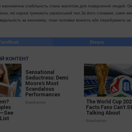
е економічна стабільність стане магнітом для повернення людей. О
жінок, які наразі тримають український тил.За його словами, саме жі
відальність за економіку, поки чоловіки воюють або перебувають за
FaceBook
Disqus
Й КОНТЕНТ
Sensational
Seductress: Demi
Moore's Most
Scandalous
Performances
em?
The World Cup 20
Brainberries
uples
Facts Fans Can't S
a—See
Talking About
List
Brainberries