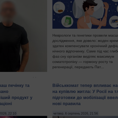
Неврологи та генетики провели мас
дослідження, яке довело: жоден крем
здатен компенсувати хронічний дефі
нічного відпочинку. Саме під час гли
фаз сну організм виділяє максимум
соматотропіну — гормону росту та
регенерації, передають Пат...
имали трьох чоловіків
 років за підозрою у
ваш печінку та
Військкомат тепер впливає на
уванні 21-річної дівчини.
вано
на купівлю житла: У Росії на тл
ила пресслужба
іший продукт у
підготовки до мобілізації ввел
іції в четвер, 6 серпня,
ціоні
нові правила
оти України. "На
є чоловіків, з...
2026, 22:10
четвер, 6 серпень 2026, 21:56