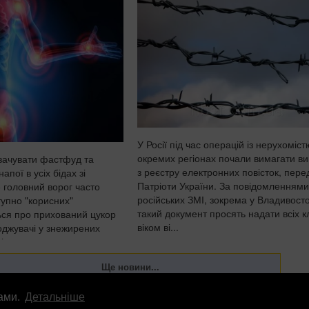
У Росії під час операцій із нерухоміст
окремих регіонах почали вимагати ви
вачувати фастфуд та
з реєстру електронних повісток, пер
напої в усіх бідах зі
Патріоти України. За повідомленнями
 головний ворог часто
російських ЗМІ, зокрема у Владивосто
тупно "корисних"
такий документ просять надати всіх кл
ься про прихований цукор
віком ві...
оджувачі у знежирених
і готових сн...
лами.
Детальніше
лама
info
@
patrioty