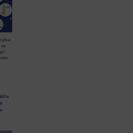
штабне
 не
цит
боких
віть
і
и