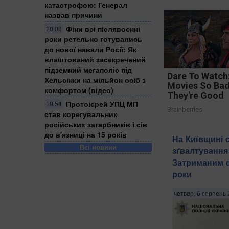
катастрофою: Генерал
назвав причини
Фіни всі післявоєнні
20:08
роки ретельно готувались
до нової навали Росії: Як
влаштований засекречений
підземний мегаполіс під
Dare To Watch:
Хельсінки на мільйон осіб з
Movies So Ba
комфортом (відео)
They're Good
Протоієрей УПЦ МП
19:54
Brainberries
став корегувальник
російських загарбників і сів
до в'язниці на 15 років
На Київщині 
Всі новини
зґвалтування 
Затриманим фі
роки
четвер, 6 серпень 