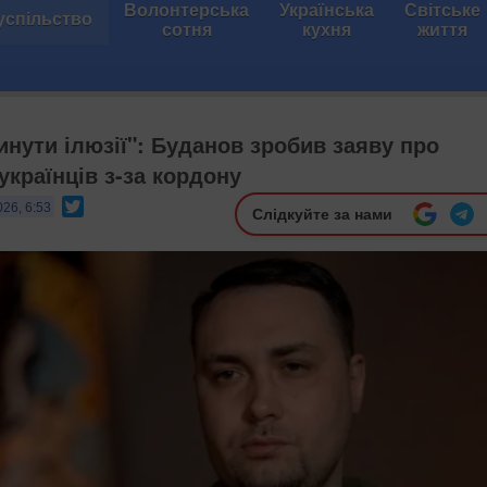
Волонтерська
Українська
Світське
успільство
сотня
кухня
життя
инути ілюзії": Буданов зробив заяву про
українців з-за кордону
Twitter
026, 6:53
Слідкуйте за нами