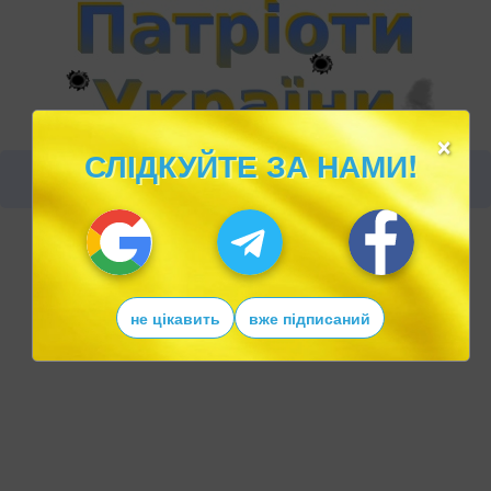
×
СЛІДКУЙТЕ ЗА НАМИ!
не цікавить
вже підписаний