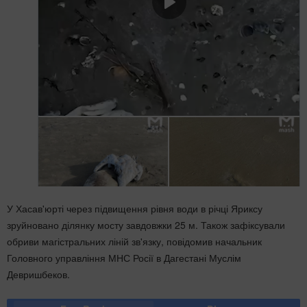
У Хасав'юрті через підвищення рівня води в річці Яриксу
зруйновано ділянку мосту завдовжки 25 м. Також зафіксували
обриви магістральних ліній зв'язку, повідомив начальник
Головного управління МНС Росії в Дагестані Муслім
Девришбеков.