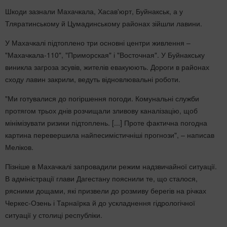
Шкоди зазнали Махачкала, Хасав'юрт, Буйнакськ, а у
Тляратинському й Цумадинському районах зійшли лавини.
У Махачкалі підтоплено три основні центри живлення –
"Махачкала-110", "Приморская" і "Восточная". У Буйнакську
виникла загроза зсувів, жителів евакуюють. Дороги в районах
сходу лавин закрили, ведуть відновлювальні роботи.
"Ми готувалися до погіршення погоди. Комунальні служби
протягом трьох днів розчищали зливову каналізацію, щоб
мінімізувати ризики підтоплень. [...] Проте фактична погодна
картина перевершила найпесимістичніші прогнози", – написав
Меліков.
Пізніше в Махачкалі запровадили режим надзвичайної ситуації.
В адміністрації глави Дагестану пояснили те, що сталося,
рясними дощами, які призвели до розмиву берегів на річках
Черкес-Озень і Тарнаїрка й до ускладнення гідрологічної
ситуації у столиці республіки.