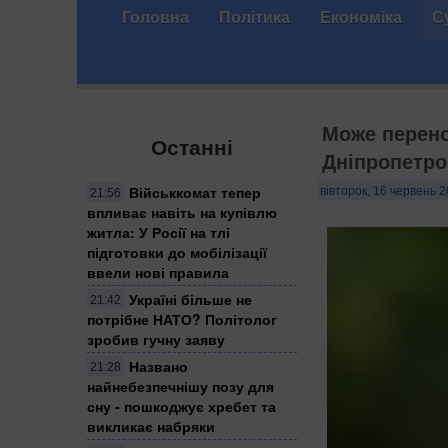
Головна
Політика
Економіка
С
Може перено
Останні
Дніпропетро
Військкомат тепер
вівторок, 16 червень 2
21:56
впливає навіть на купівлю
житла: У Росії на тлі
підготовки до мобілізації
ввели нові правила
Україні більше не
21:42
потрібне НАТО? Політолог
зробив гучну заяву
Названо
21:28
найнебезпечнішу позу для
сну - пошкоджує хребет та
викликає набряки