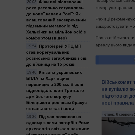
Фіни всі післявоєнні
20:08
комар уже трапляєт
роки ретельно готувались
до нової навали Росії: Як
Фахівці рекомендую
влаштований засекречений
підземний мегаполіс під
використовувати мос
Хельсінки на мільйон осіб з
Поява азійського т
комфортом (відео)
ареалу цього виду в
Протоієрей УПЦ МП
19:54
став корегувальник
російських загарбників і сів
до в'язниці на 15 років
Кілзона українських
19:40
БПЛА на Харківщині
Військкомат 
перевищила 200 км: В зоні
на купівлю жи
відповідальності Третього
підготовки до
армійського корпусу
Білецького росіянам бракує
нові правила
як пального так і води
четвер, 6 серпень 
Під час розкопок на
19:26
одному з семи пагорбів Рими
археологів спіткало важливе
відкриття античної доби