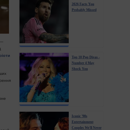
2026 Facts You
Probably Missed
 —
д
ріоти
Top 10 Pop Divas -
Number 4 May
Shock You
нших
ирення
рне
Iconic '90s
Entertainment
Couples We'll Never
ровий