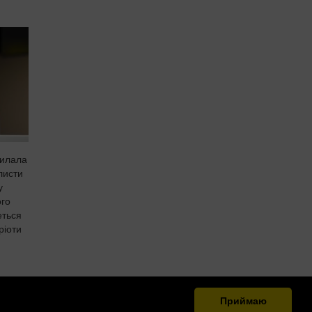
силала
листи
у
ого
еться
ріоти
Приймаю
.org.ua