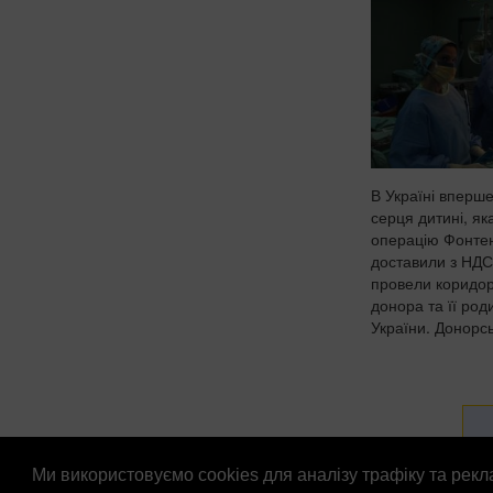
В Україні вперш
серця дитині, я
операцію Фонтен
доставили з НДС
провели коридор
донора та її ро
України. Донорсь
Ми використовуємо cookies для аналізу трафіку та рек
© Патріоти України 2026
Правова інформація
Рек