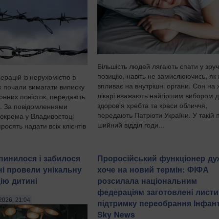
Більшість людей лягають спати у зру
позицію, навіть не замислюючись, як
перацій із нерухомістю в
впливає на внутрішні органи. Сон на 
х почали вимагати виписку
лікарі вважають найгіршим вибором 
ронних повісток, передають
здоров'я хребта та краси обличчя,
и. За повідомленнями
передають Патріоти України. У такій п
зокрема у Владивостоці
шийний відділ годи...
росять надати всіх клієнтів
упинилося і забилося
Проросійський функціонер ду
ні провели унікальну
хоче на новий термін: ФІФА
ію дитині
розсилала національним
федераціям заготовлені листи
2026, 21:04
підтримку переобрання Інфант
Sky News