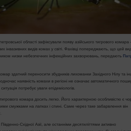
петровської області зафіксували появу азійського тигрового комара
их інвазивних видів комах у світі. Фахівці попереджають, що цей ви
ником низки небезпечних інфекційних захворювань, передають
Пат
комар здатний переносити збудників лихоманки Західного Нілу та і
 Водночас наявність комахи в регіоні не означає автоматичного пош
ситуація потребує уваги епідеміологів.
 тигрового комара досить легко. Його характерною особливістю є чо
лими смужками на лапках і спині. Саме через таке забарвлення він
.
 Південно-Східної Азії, але останніми десятиліттями активно
 завдяки зміні клімату та міжнародним перевезенням. Сьогодні тиг