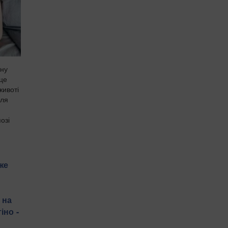
чну
 це
животі
для
озі
же
 на
іно -