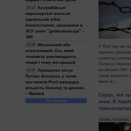
Колумбійські
19:12
наркокартелі вчаться
українській війні
безпілотників, засилаючи в
ЗСУ своїх "добровольців" -
ЗМІ
Механічний або
18:58
У Росії під час о
електронний: Ось який
окремих регіона
тонометр рекомендують
з реєстру елект
лікарі і чому він кращий
Патріоти Україн
російських ЗМІ, 
Лукашенко рятує
18:50
такий документ п
Путіна: Білорусь у липні
віком ві...
поставила Росії рекордну
кількість бензину та дизеля,
– Reuters
Серце, яке з
Всі новини
знов: В Украї
трансплантац
четвер, 6 серпень 