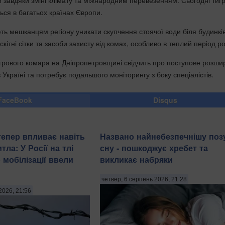
ься в багатьох країнах Європи.
ть мешканцям регіону уникати скупчення стоячої води біля будинків
кітні сітки та засоби захисту від комах, особливо в теплий період ро
игрового комара на Дніпропетровщині свідчить про поступове розш
 Україні та потребує подальшого моніторингу з боку спеціалістів.
FaceBook
Disqus
тепер впливає навіть
Названо найнебезпечнішу поз
тла: У Росії на тлі
сну - пошкоджує хребет та
 мобілізації ввели
викликає набряки
четвер, 6 серпень 2026, 21:28
2026, 21:56