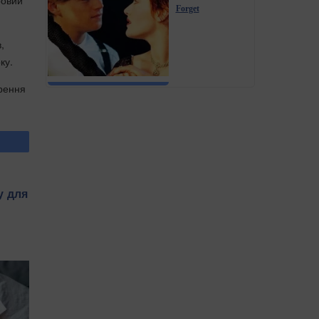
Forget
,
ку.
ирення
у для