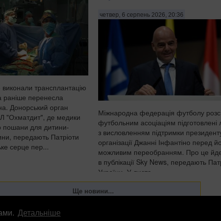
четвер, 6 серпень 2026, 20:36
е виконали трансплантацію
ка раніше перенесла
а. Донорський орган
Міжнародна федерація футболу роз
Л "Охматдит", де медики
футбольним асоціаціям підготовлені 
 пошани для дитини-
з висловленням підтримки президент
дини, передають Патріоти
організації Джанні Інфантіно перед й
ке серце пер...
можливим переобранням. Про це йд
в публікації Sky News, передають Пат
України. У листа...
лами.
Детальніше
лама
info
@
patrioty