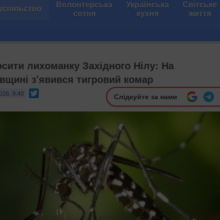
Волонтерська
Українська
Світське
успільство
сотня
кухня
життя
сити лихоманку Західного Нілу: На
вщині з'явився тигровий комар
Twitter
026, 9:40
Слідкуйте за нами