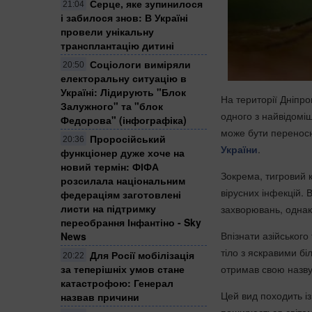
Серце, яке зупинилося
21:04
і забилося знов: В Україні
провели унікальну
трансплантацію дитині
Соціологи виміряли
20:50
електоральну ситуацію в
Україні: ​Лідирують "Блок
На території Дніпро
Залужного" та "блок
одного з найвідоміш
Федорова" (інфографіка)
може бути перенос
Проросійський
20:36
України
.
функціонер дуже хоче на
новий термін: ФІФА
Зокрема, тигровий 
розсилала національним
вірусних інфекцій.
федераціям заготовлені
листи на підтримку
захворювань, однак 
переобрання Інфантіно - Sky
Впізнати азійського
News
тіло з яскравими бі
Для Росії мобілізація
20:22
отримав свою назву
за теперішніх умов стане
катастрофою: Генерал
Цей вид походить із
назвав причини
поширюється світом