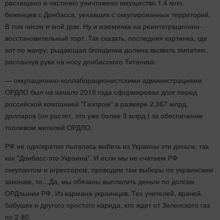
расхищено и частично уничтожено имущество 1,4 млн.
беженцев с Донбасса, уехавших с оккупированных территорий.
В том числе и мой дом. Ну и изюминка на реинтеграционно-
восстановительный торт. Так сказать, последняя картинка, где
вот по жанру, рыдающая блондинка должна вызвать эмпатию,
распахнув руки на носу донбасского Титаника:
— оккупационно-коллаборационистскими администрациями
ОРДЛО был на начало 2019 года сформирован долг перед
российской компанией "Газпром" в размере 2,367 млрд.
долларов (он растет, это уже более 3 млрд.) за обеспечение
топливом жителей ОРДЛО.
РФ не однократно пыталась выбить из Украины эти деньги, так
как "Донбасс-это Украина". И если мы не считаем РФ
оккупантом и агрессором, проводим там выборы по украинским
законам, то…Да, мы обязаны выплатить деньги по долгам
ОРДлынии РФ. Из кармана украинцев. Тех учителей, врачей,
бабушек и другого простого нарида, кто ждет от Зеленского газ
по 2-80.