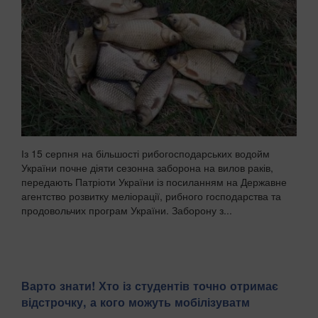
Із 15 серпня на більшості рибогосподарських водойм
України почне діяти сезонна заборона на вилов раків,
передають Патріоти України із посиланням на Державне
агентство розвитку меліорації, рибного господарства та
продовольчих програм України. Заборону з...
Варто знати! Хто із студентів точно отримає
відстрочку, а кого можуть мобілізуватм