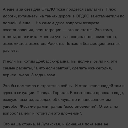
А еще и за свет для ОРДЛО тоже придется заплатить. Плюс
дороги, ихтамнеты на танках дороги в ОРДЛО заихтамнетили по
полной. А еще… На самом деле вопросы возврата,
восстановления, реинтеграции — это не статья. Это тома,
отчеты, аналитика, мнения ученых, социологов, психологов,
экономистов, экологов. Расчеты. Четкие и без эмоциональные
расчеты.
И если мы хотим Донбасс-Украина, мы должны были их, эти
самые расчеты, "а что если завтра", сделать уже сегодня,
вернее, вчера, 3 года назад.
Это бы поменяло и стратегию войны. И отношение людей там и
здесь к ситуации. Правда. Горькая. Болезненная правда о воде,
воздухе, шахтах, заводах, об оккупанте и нанесенном им
ущербе. Жесткие рамки границ "восстановления". Ответы на
вопрос "зачем" и "стоит ли это вложений".
Это наша страна. И Луганская, и Донецкая пока еще ее