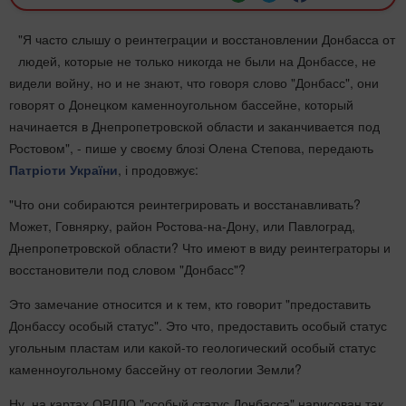
"Я часто слышу о реинтеграции и восстановлении Донбасса от
людей, которые не только никогда не были на Донбассе, не
видели войну, но и не знают, что говоря слово "Донбасс", они
говорят о Донецком каменноугольном бассейне, который
начинается в Днепропетровской области и заканчивается под
Ростовом", - пише у своєму блозі Олена Степова, передають
Патріоти України
, і продовжує:
"Что они собираются реинтегрировать и восстанавливать?
Может, Говнярку, район Ростова-на-Дону, или Павлоград,
Днепропетровской области? Что имеют в виду реинтеграторы и
восстановители под словом "Донбасс"?
Это замечание относится и к тем, кто говорит "предоставить
Донбассу особый статус". Это что, предоставить особый статус
угольным пластам или какой-то геологический особый статус
каменноугольному бассейну от геологии Земли?
Ну, на картах ОРДЛО "особый статус Донбасса" нарисован так