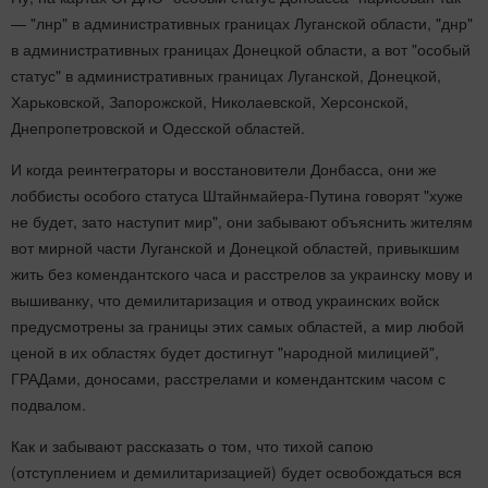
— "лнр" в административных границах Луганской области, "днр"
в административных границах Донецкой области, а вот "особый
статус" в административных границах Луганской, Донецкой,
Харьковской, Запорожской, Николаевской, Херсонской,
Днепропетровской и Одесской областей.
И когда реинтеграторы и восстановители Донбасса, они же
лоббисты особого статуса Штайнмайера-Путина говорят "хуже
не будет, зато наступит мир", они забывают объяснить жителям
вот мирной части Луганской и Донецкой областей, привыкшим
жить без комендантского часа и расстрелов за украинску мову и
вышиванку, что демилитаризация и отвод украинских войск
предусмотрены за границы этих самых областей, а мир любой
ценой в их областях будет достигнут "народной милицией",
ГРАДами, доносами, расстрелами и комендантским часом с
подвалом.
Как и забывают рассказать о том, что тихой сапою
(отступлением и демилитаризацией) будет освобождаться вся