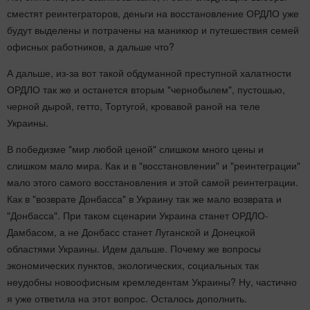
сместят реинтеграторов, деньги на восстановление ОРДЛО уже
будут выделены и потрачены на маникюр и путешествия семей
офисных работников, а дальше что?
А дальше, из-за вот такой обдуманной преступной халатности
ОРДЛО так же и останется вторым "чернобылем", пустошью,
черной дырой, гетто, Тортугой, кровавой раной на теле
Украины.
В победизме "мир любой ценой" слишком много цены и
слишком мало мира. Как и в "восстановлении" и "реинтеграции"
мало этого самого восстановления и этой самой реинтеграции.
Как в "возврате Донбасса" в Украину так же мало возврата и
"Донбасса". При таком сценарии Украина станет ОРДЛО-
Дамбасом, а не Донбасс станет Луганской и Донецкой
областями Украины. Идем дальше. Почему же вопросы
экономических пунктов, экологических, социальных так
неудобны новоофисным кремледентам Украины? Ну, частично
я уже ответила на этот вопрос. Осталось дополнить.