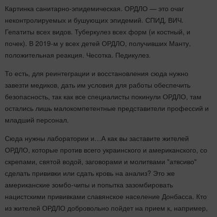
Картинка санитарно-эпидемическая. ОРДЛО — это очаг
неконтролируемых и бушующих эпидемий. СПИД, ВИЧ.
Гепатиты всех видов. Туберкулез всех форм (и костный, и
почек). В 2019-м у всех детей ОРДЛО, получивших Манту,
положительная реакция. Чесотка. Педикулез.
То есть, для реинтеграции и восстановления сюда нужно
завезти медиков, дать им условия для работы обеспечить
безопасность, так как все специалисты покинули ОРДЛО, там
остались лишь малокомпетентные представители профессий и
младший персонал.
Сюда нужны лаборатории и…А как вы заставите жителей
ОРДЛО, которые против всего украинского и американского, со
скрепами, святой водой, заговорами и молитвами "атвсиво"
сделать прививки или сдать кровь на анализ? Это же
американские зомбо-чипы и попытка зазомбировать
нацистскими прививками славянское население Донбасса. Кто
из жителей ОРДЛО добровольно пойдет на прием к, например,