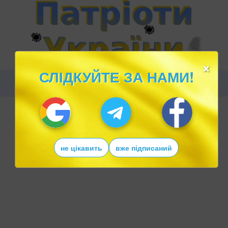
×
СЛІДКУЙТЕ ЗА НАМИ!
не цікавить
вже підписаний