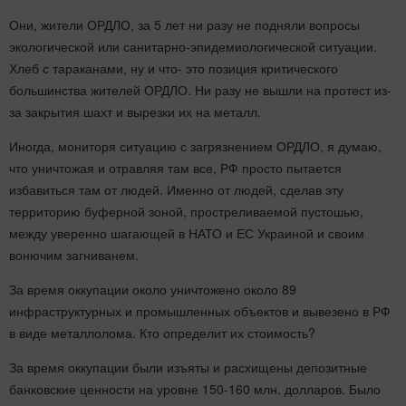
Они, жители ОРДЛО, за 5 лет ни разу не подняли вопросы
экологической или санитарно-эпидемиологической ситуации.
Хлеб с тараканами, ну и что- это позиция критического
большинства жителей ОРДЛО. Ни разу не вышли на протест из-
за закрытия шахт и вырезки их на металл.
Иногда, мониторя ситуацию с загрязнением ОРДЛО, я думаю,
что уничтожая и отравляя там все, РФ просто пытается
избавиться там от людей. Именно от людей, сделав эту
территорию буферной зоной, простреливаемой пустошью,
между уверенно шагающей в НАТО и ЕС Украиной и своим
вонючим загниванем.
За время оккупации около уничтожено около 89
инфраструктурных и промышленных объектов и вывезено в РФ
в виде металлолома. Кто определит их стоимость?
За время оккупации были изъяты и расхищены депозитные
банковские ценности на уровне 150-160 млн. долларов. Было