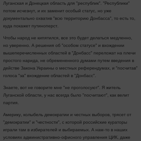
Луганская и Донецкая область для "республик". "Республики"
потом исчезнут, и их заменит особый статус, но уже
документально охватив "всю территорию Донбасса", то есть то,
куда покажет путиноперст.
Чтобы народ не кипятился, все это будет делаться медленно,
но уверенно. А решения об "особом статусе" и вхождении
вышеперечисленных областей в "Донбасс" переложат на плечи
простого нарида, не обремененного думами путем введения в
действе Закона Украины о местных референдумах, и "посчитав"
голоса "за" вхождение областей в "Донбасс".
Знаете, вот не говорите мне "не проголосуют". Я житель
Луганской области, у нас всегда было "посчитают", как велит
партия.
Америку, колыбель демократии и честных выборов, трясет от
"демократии" и "честности", с которой российские кураторы
играли там в избирателей и выбираемых. А нам-то в наших
условиях административно-офисного управления ЦИК, даже