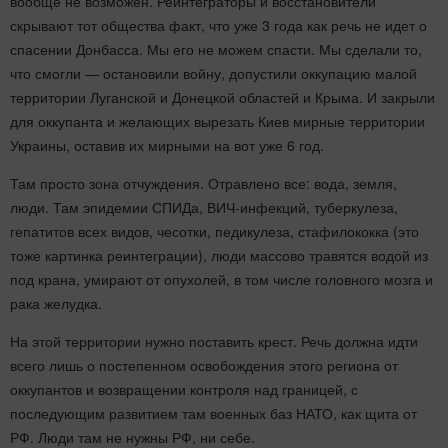
вообще не возможен. Реинтеграторы и восстановители
скрывают тот общества факт, что уже 3 года как речь не идет о
спасении Донбасса. Мы его не можем спасти. Мы сделали то,
что смогли — остановили войну, допустили оккупацию малой
территории Луганской и Донецкой областей и Крыма. И закрыли
для оккупанта и желающих вырезать Киев мирные территории
Украины, оставив их мирными на вот уже 6 год.
Там просто зона отчуждения. Отравлено все: вода, земля,
люди. Там эпидемии СПИДа, ВИЧ-инфекций, туберкулеза,
гепатитов всех видов, чесотки, педикулеза, стафилококка (это
тоже картинка реинтеграции), люди массово травятся водой из
под крана, умирают от опухолей, в том числе головного мозга и
рака желудка.
На этой территории нужно поставить крест. Речь должна идти
всего лишь о постепенном освобождения этого региона от
оккупантов и возвращении контроля над границей, с
последующим развитием там военных баз НАТО, как щита от
РФ. Люди там не нужны РФ, ни себе.