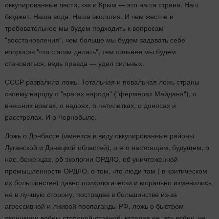
оккупированные части, как и Крым — это наша страна. Наш
бюджет. Наша вода. Наша экология. И чем жестче и
требовательнее мы будем подходить к вопросам
"восстановления", чем больше мы будем задавать себе
вопросов "что с этим делать", тем сильнее мы будем
становиться, ведь правда — удел сильных.
СССР развалила ложь. Тотальная и повальная ложь страны
своему народу о "врагах народа" ("фермерах Майдана"), о
внешних врагах, о надоях, о пятилетках, о доносах и
расстрелах. И о Чернобыле.
Ложь о Донбассе (имеется в виду оккупированные районы
Луганской и Донецкой областей), о его настоящем, будущем, о
нас, беженцах, об экологии ОРДЛО, об уничтоженной
промышленности ОРДЛО, о том, что люди там ( в критическом
их большинстве) давно психологически и морально изменились
не в лучшую сторону, пострадав в большинстве из-за
агрессивной и лживой пропаганды РФ, ложь о быстром
окончании войны стороной-страной, которая ее, эту войну, не