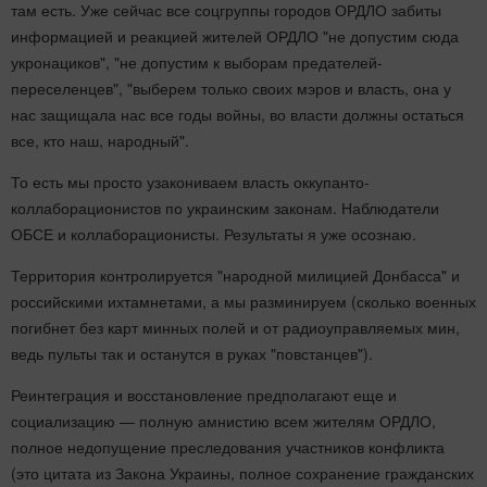
там есть. Уже сейчас все соцгруппы городов ОРДЛО забиты
информацией и реакцией жителей ОРДЛО "не допустим сюда
укронациков", "не допустим к выборам предателей-
переселенцев", "выберем только своих мэров и власть, она у
нас защищала нас все годы войны, во власти должны остаться
все, кто наш, народный".
То есть мы просто узакониваем власть оккупанто-
коллаборационистов по украинским законам. Наблюдатели
ОБСЕ и коллаборационисты. Результаты я уже осознаю.
Территория контролируется "народной милицией Донбасса" и
российскими ихтамнетами, а мы разминируем (сколько военных
погибнет без карт минных полей и от радиоуправляемых мин,
ведь пульты так и останутся в руках "повстанцев").
Реинтеграция и восстановление предполагают еще и
социализацию — полную амнистию всем жителям ОРДЛО,
полное недопущение преследования участников конфликта
(это цитата из Закона Украины, полное сохранение гражданских