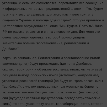
украинца. И если кто сомневается, перечитайте все сообщения
и официальные интервью представителей власти — "мы будем
платить и восстанавливать, для этого нам нужно три-пять
бюджетов Украины и помощь других стран". Это уже принятое и
не терпящее обсуждений решение "Мы. Будем. Платить". Вина
РФ не рассматривается и снята с повестки дня. Для меня это
очень красочная картинка, в которой можно увидеть
значительно больше "восстановления, реинтеграции и
Донбасса".
Картинка социальная. Реинтеграция и восстановление (читай —
вложение денег) будут происходить (где-то на Донбассе,
сколько территории и объектов восстанавливать, мы не знаем)
без учета вывода российских войск (ихтамнет), контроля над
украинско-российской границей (ее будут контролировать силы
"донбасса"), с учетом проведенных там местных выборов по
украинским законам без участия проукраинских (настоящих)
сил (будут для картинки представлены псевдопатриотические
силы), то есть, узаконят ту власть коллаборационистов, которая