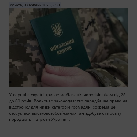
субота, 8 серпень 2026, 7:00
У серпні в Україні триває мобілізація чоловіків віком від 25
до 60 років. Водночас законодавство передбачає право на
відстрочку для низки категорій громадян, зокрема це
стосується військовозобов’язаних, які здобувають освіту,
передають Патріоти України...