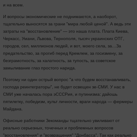
и на всем.
И вопросы экономические не поднимаются, а наоборот,
тщательно выносятся за грани "мира любой ценой". А ведь эти
затраты на "восстановление" — это наша плата. Плата Киева,
Черкасс, Умани, Львова, Тернополя, тысяч украинских ОТГ,
городов, сел, миллионов людей, и вот, моего села, за…За
предательство, за прогиб перед Кремлем, за госизмену, за
безграмотность, за халатность, за тупость, за советское
замыливание глаз простого нарида.
Поэтому ни один острый вопрос "а что будем восстанавливать,
господа реинтеграторы", не будет освещен зе-СМИ. У нас в
СМИ уже началась пора эСССРия, и путинизма: дайошь
пятилетку, победизм, культ личности, враги народа — фермеры
Майдана.
Офисные работники Зекоманды тщательно увиливают от
реально серьезных, точечных и проблемных вопросов
"восстановления" и "возвращения" "Донбасса". Так как реально