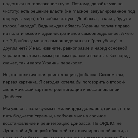
надеяться на голосование глупо. Поэтому, давайте уже на
чистоту: есть решение власти (не гласное, завуалированное под
формулы мира) об особом статусе "Донбасса", значит, будут и
голоса "нарида". Ведь каждая область Украины получит право
на политическое и административное самоопределение. А чего
нет? Донбассу можно самоопределяться в "республику", а
другим нет? У нас, извините, равноправие и нарид основной
управитель этим самым равным правом и властью. Как нарид
скажет, так и карту Украины перекроят.
Но, это политическая реинтеграция Донбасса. Скажем там,
первая картинка. Я сегодня хотела бы поговорить о второй-
экономической картинке реинтеграции и восстановлении
Донбасса.
Мы уже слышали суммы в миллиарды долларов, гривен, в три-
пять бюджетов Украины, необходимых на срочное
восстановление и реинтеграцию Донбасса. Не ОРДЛО, не
Луганской и Донецкой областей в их оккупированной части, а
именно Донбасса, что меня искренне удивляет и пугает. Ведь