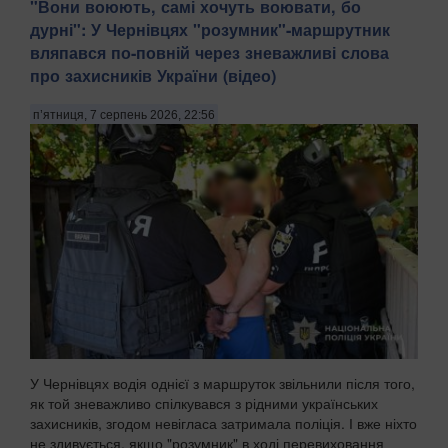
​"Вони воюють, самі хочуть воювати, бо
дурні": У Чернівцях "розумник"-маршрутник
вляпався по-повній через зневажливі слова
про захисників України (відео)
п’ятниця, 7 серпень 2026, 22:56
У Чернівцях водія однієї з маршруток звільнили після того,
як той зневажливо спілкувався з рідними українських
захисників, згодом невігласа затримала поліція. І вже ніхто
не здивується, якщо "розумник" в ході перевиховання