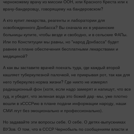
чернокожему врачу из миссии ООН, или Красного Креста или к
врачу-бандеровцу, говорящему на бандеровском?
А кто купит лекарства, реагенты и лаборатории для
освобожденного Донбасса? Вы сначала их в украинские
больницы купите, чтобы везде и свободно, и в сельские ФАПы.
Или по Конституции мы равны, но "народ Донбасса" будет
равнее в плане обеспечения бесплатными лекарствами и
медициной?
А как вы заставите врачей поехать туда, где каждый второй
кашляет туберкулезной палочкой, не прикрывая рот, так как для
него туберкулез норма жизни? Где никто не измерял
радиационный фон (хотя, если надо замерят и напишут, что все
гуд, и убедят, что зеленая вода это божий дар -мы, уже плотно
вошли в эСССРию в плане подачи информации народу, наши
СМИ лгут без эмоционально и профессионально).
Но задавайте эти вопросы себе. О себе. О детях-выпускниках
ВУЗов. О том, что в СССР Чернобыль по сообщениям власти и