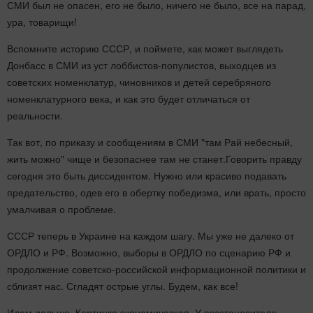
СМИ был не опасен, его не было, ничего не было, все на парад,
ура, товарищи!
Вспомните историю СССР, и поймете, как может выглядеть
Донбасс в СМИ из уст лоббистов-популистов, выходцев из
советских номенклатур, чиновников и детей серебряного
номенклатурного века, и как это будет отличаться от
реальности.
Так вот, по приказу и сообщениям в СМИ "там Рай небесный,
жить можно" чище и безопаснее там не станет.Говорить правду
сегодня это быть диссидентом. Нужно или красиво подавать
предательство, одев его в обертку победизма, или врать, просто
умалчивая о проблеме.
СССР теперь в Украине на каждом шагу. Мы уже не далеко от
ОРДЛО и РФ. Возможно, выборы в ОРДЛО по сценарию РФ и
продолжение советско-российской информационной политики и
сблизят нас. Сгладят острые углы. Будем, как все!
Идем дальше. Картинка экономическая. У восстановителе-