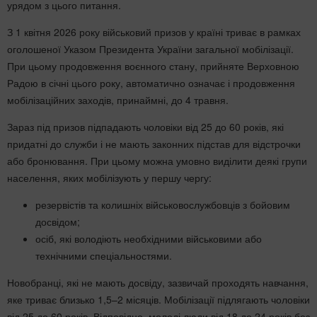
урядом з цього питання.
З 1 квітня 2026 року військовий призов у країні триває в рамках
оголошеної Указом Президента України загальної мобілізації.
При цьому продовження воєнного стану, прийняте Верховною
Радою в січні цього року, автоматично означає і продовження
мобілізаційних заходів, принаймні, до 4 травня.
Зараз під призов підпадають чоловіки від 25 до 60 років, які
придатні до служби і не мають законних підстав для відстрочки
або бронювання. При цьому можна умовно виділити деякі групи
населення, яких мобілізують у першу чергу:
резервістів та колишніх військовослужбовців з бойовим
досвідом;
осіб, які володіють необхідними військовими або
технічними спеціальностями.
Новобранці, які не мають досвіду, зазвичай проходять навчання,
яке триває близько 1,5–2 місяців. Мобілізації підлягають чоловіки
від 25 до 60 років. Відповідно, молоді люди від 18 до 24 років без