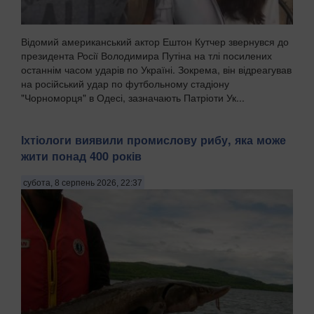
Відомий американський актор Ештон Кутчер звернувся до
президента Росії Володимира Путіна на тлі посилених
останнім часом ударів по Україні. Зокрема, він відреагував
на російський удар по футбольному стадіону
"Чорноморця" в Одесі, зазначають Патріоти Ук...
Іхтіологи виявили промислову рибу, яка може
жити понад 400 років
субота, 8 серпень 2026, 22:37