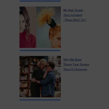
90s Hair Trends
That Screamed
"Please Don't Try"
Why Big Bang
Theory Fans Despise
These 8 Characters