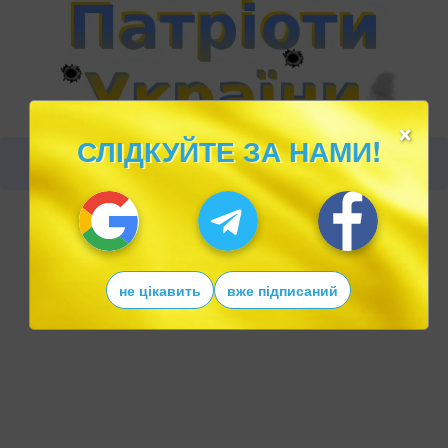
×
СЛІДКУЙТЕ ЗА НАМИ!
не цікавить
вже підписаний