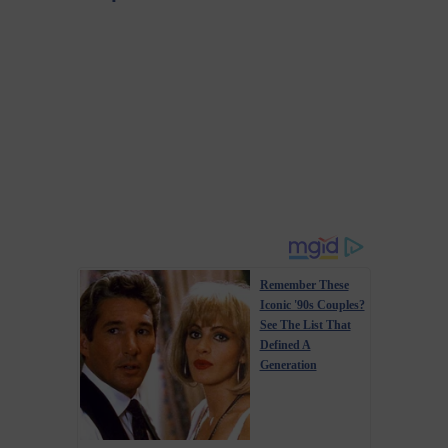
Remember These
Iconic '90s Couples?
See The List That
Defined A
Generation