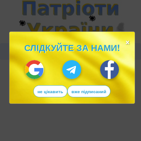
×
СЛІДКУЙТЕ ЗА НАМИ!
не цікавить
вже підписаний