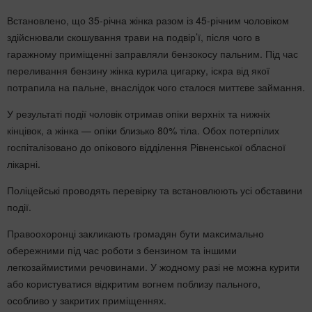
Встановлено, що 35-річна жінка разом із 45-річним чоловіком
здійснювали скошування трави на подвір’ї, після чого в
гаражному приміщенні заправляли бензокосу пальним. Під час
переливання бензину жінка курила цигарку, іскра від якої
потрапила на пальне, внаслідок чого сталося миттєве займання.
У результаті події чоловік отримав опіки верхніх та нижніх
кінцівок, а жінка — опіки близько 80% тіла. Обох потерпілих
госпіталізовано до опікового відділення Рівненської обласної
лікарні.
Поліцейські проводять перевірку та встановлюють усі обставини
події.
Правоохоронці закликають громадян бути максимально
обережними під час роботи з бензином та іншими
легкозаймистими речовинами. У жодному разі не можна курити
або користуватися відкритим вогнем поблизу пального,
особливо у закритих приміщеннях.