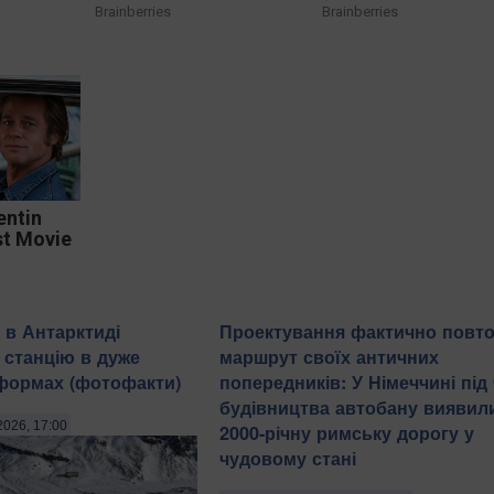
Brainberries
Brainberries
entin
st Movie
 в Антарктиді
Проектування фактично повт
 станцію в дуже
маршрут своїх античних
формах (фотофакти)
попередників: У Німеччині під
будівництва автобану виявил
2026, 17:00
2000-річну римську дорогу у
чудовому стані