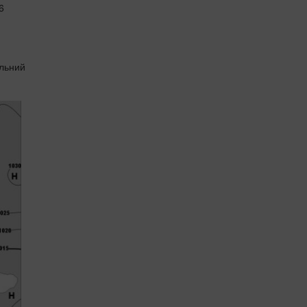
6
ильний