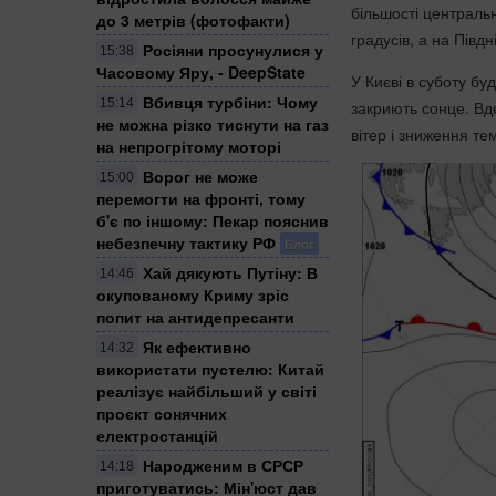
більшості центральн
до 3 метрів (фотофакти)
градусів, а на Півдн
Росіяни просунулися у
15:38
Часовому Яру, - DeepState
У Києві в суботу бу
Вбивця турбіни: Чому
15:14
закриють сонце. Вде
не можна різко тиснути на газ
вітер і зниження те
на непрогрітому моторі
Ворог не може
15:00
перемогти на фронті, тому
б'є по іншому: Пекар пояснив
небезпечну тактику РФ
Блог
Хай дякують Путіну: В
14:46
окупованому Криму зріс
попит на антидепресанти
Як ефективно
14:32
використати пустелю: Китай
реалізує найбільший у світі
проєкт сонячних
електростанцій
Народженим в СРСР
14:18
приготуватись: Мін'юст дав