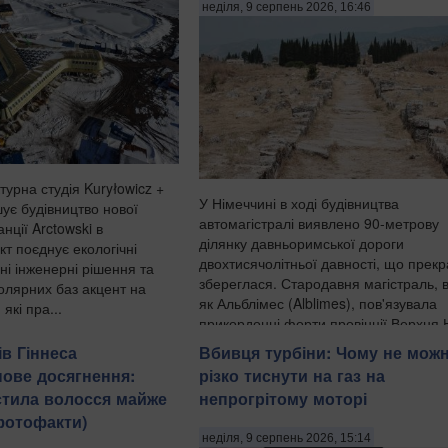
неділя, 9 серпень 2026, 16:46
турна студія Kuryłowicz +
У Німеччині в ході будівництва
шує будівництво нової
автомагістралі виявлено 90-метрову
нції Arctowski в
ділянку давньоримської дороги
кт поєднує екологічні
двохтисячолітньої давності, що прек
ні інженерні рішення та
збереглася. Стародавня магістраль, 
олярних баз акцент на
як Альблімес (Alblimes), пов'язувала
які пра...
прикордонні форти провінції Верхня Н
ів Гіннеса
Вбивця турбіни: Чому не мож
нове досягнення:
різко тиснути на газ на
остила волосся майже
непрогрітому моторі
(фотофакти)
неділя, 9 серпень 2026, 15:14