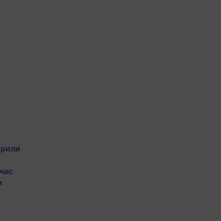
орили
 час
и