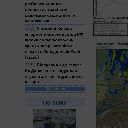
роз'яснення, коли
доведеться замінити
радянське свідоцтво про
народження
У столиці Канади
14:06
співробітник посольства РФ
щодня лопає жовто-сині
кульки, котрі активісти
вішають біля дипмісії Росії
(відео)
Відправили до пекла:
13:54
На Донеччині ліквідували
окупанта, який "відзначився"
в Сирії
Всі новини
По теме