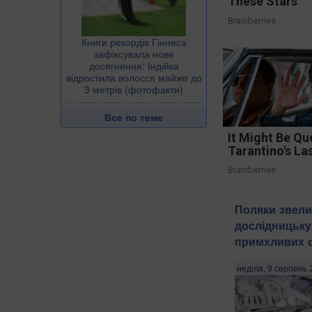
These Stars
Brainberries
Книги рекордів Гіннеса
зафіксувала нове
досягнення: Індійка
відростила волосся майже до
3 метрів (фотофакти)
Все по теме
It Might Be Qu
Tarantino's La
Brainberries
Поляки звели
дослідницьку
примхливих 
неділя, 9 серпень 