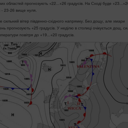
их областей прогнозують +22...+26 градусів. На Сході буде +23...+2
і - 23-26 вище нуля.
де сильний вітер південно-східного напрямку. Без дощу, але хмари
нь прогнозують +25 градусів. У неділю в столиці очікується дощ, с
мператури повітря до +19...+20 градусів.