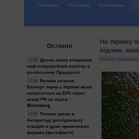
Головна
Політика
Економіка
С
На Україну 
Останні
відомо, яки
Дрони знову атакували
п’ятниця, 25 вересень
17:38
нафтопереробний кластер в
російському Приураллі
Велика загроза:
17:24
Експорт зерна з України може
скоротитися на 53% через
атаки РФ на порти, -
Bloomberg
Поляки звели в
17:00
Антарктиді дослідницьку
станцію в дуже примхливих
формах (фотофакти)