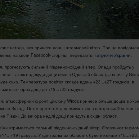
акриє негода, яка принесе дощі і штормовий вітер. Про це повідомл
іденко на своїй Facebook-сторінці, передають
Патріоти України
.
я, прогнозують сильний південно-східний вітер. Опади пройдуть у
раїни. Також подекуди дощитиме в Одеській області, а вночі і у Вінн
буде сухо. Температура повітря складе вдень +23...+27 градусів, в
низиться через дощі до +19...+23 градусів.
ня, атмосферний фронт циклону Wicca принесе більше дощів в Украї
і на Заході. Потім протягом дня очікуються в центральній частині к
на Півдні. До вечора неділі дощі прийдуть в східні області.
раїни утримається сильний південно-східний вітер. Стовпчики термо
+14...+19 градусів. У центральних областях буде не вище +18...+23.