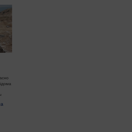
расно
відома
...
на