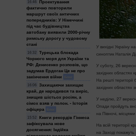
Проектування
16:46
фактично повторили
маршрут своїх античних
попередників: У Німеччині
під час будівництва
автобану виявили 2000-річну
римську дорогу у чудовому
стані
У вихідні Україну н
Турецька блокада
16:32
синоптик Наталія Д
Чорного моря для України та
РФ: Денисенко розповів, що
У суботу, 26 вересн
задумав Ердоган Це не про
західних областях к
закінчення війни
Блог
На решті території 
Захищаючи захищає
16:06
західних областях з
край, де народився та виріс,
знищив шістьох росіян, а
У неділю, 27 верес
сімох взяв у полон. - Історія
Опади пройдуть вноч
офіцера
Блог
на Півночі, місцями 
Книги рекордів Гіннеса
15:52
зафіксувала нове
На всій території к
досягнення: Індійка
на Заході покажуть 
відростила волосся майже