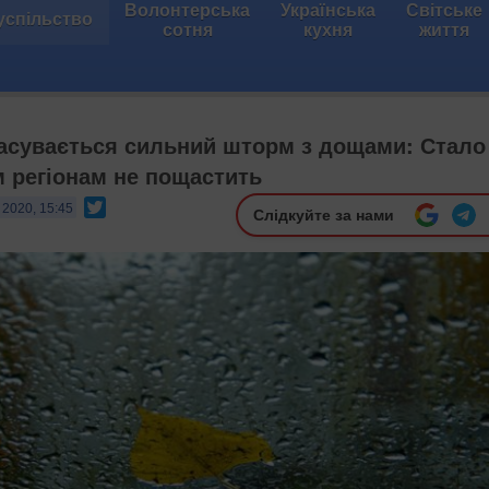
Волонтерська
Українська
Світське
успільство
сотня
кухня
життя
насувається сильний шторм з дощами: Стало
м регіонам не пощастить
Twitter
 2020, 15:45
Слідкуйте за нами