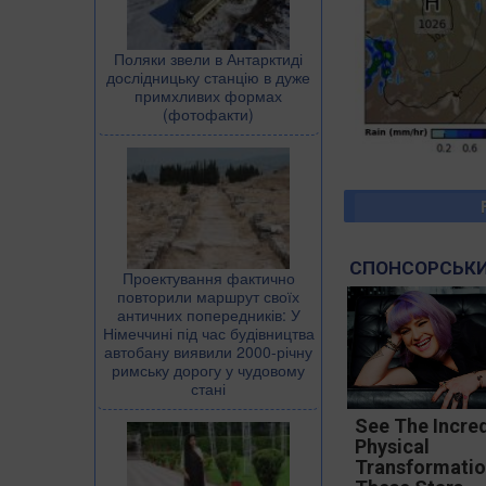
Поляки звели в Антарктиді
дослідницьку станцію в дуже
примхливих формах
(фотофакти)
СПОНСОРСЬКИ
Проектування фактично
повторили маршрут своїх
античних попередників: У
Німеччині під час будівництва
автобану виявили 2000-річну
римську дорогу у чудовому
стані
See The Incred
Physical
Transformatio