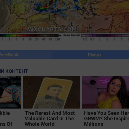
FaceBook
Disqus
Й КОНТЕНТ
ible
The Rarest And Most
Have You Seen He
Valuable Card In The
GRWM? She Inspir
ns Of
Whole World
Millions