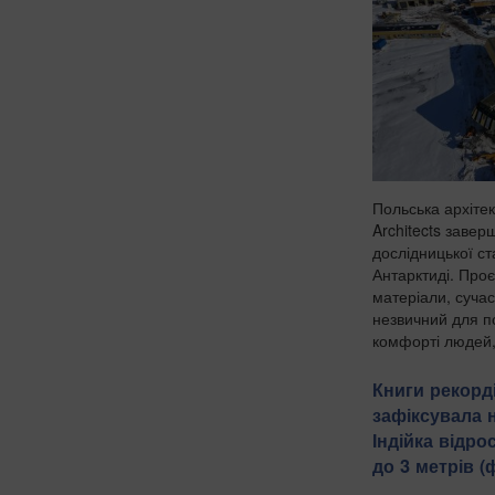
Польська архітек
Architects завер
дослідницької ста
Антарктиді. Проє
матеріали, сучас
незвичний для п
комфорті людей, 
Книги рекорд
зафіксувала 
Індійка відр
до 3 метрів 