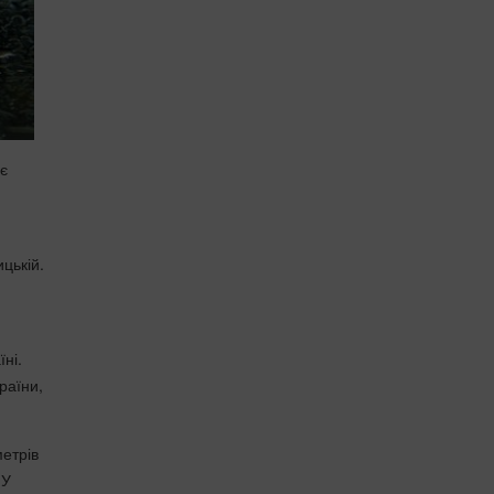
яє
ицькій.
ні.
раїни,
метрів
 У