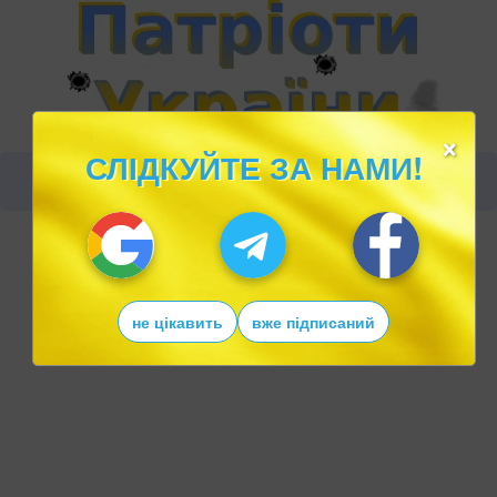
×
СЛІДКУЙТЕ ЗА НАМИ!
не цікавить
вже підписаний