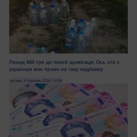
Понад 900 грн до пенсії щомісяця: Ось хто з
Тимчасово захоплений російськими військами Маріуполь
українців має право на таку надбавку
Донецької області після вибухів, що пролунали 5 серпня
та в ніч на 6 серпня, залишився без світла й води,
четвер, 6 серпень 2026, 14:04
передають Патріоти України з посиланням на легітимну
Маріупольську міську раду. . "У тимчасо...