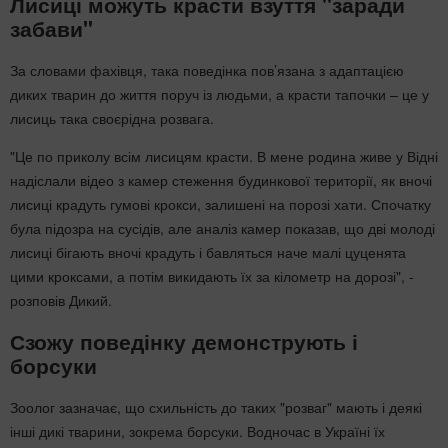
Лисиці можуть красти взуття "заради
забави"
За словами фахівця, така поведінка пов’язана з адаптацією
диких тварин до життя поруч із людьми, а красти тапочки – це у
лисиць така своєрідна розвага.
"Це по приколу всім лисицям красти. В мене родина живе у Відні
надіслали відео з камер стеження будинкової території, як вночі
лисиці крадуть гумові крокси, залишені на порозі хати. Спочатку
була підозра на сусідів, але аналіз камер показав, що дві молоді
лисиці бігають вночі крадуть і бавляться наче малі цуценята
цими кроксами, а потім викидають їх за кілометр на дорозі", -
розповів Дикий.
Сзожу поведінку демонструють і
борсуки
Зоолог зазначає, що схильність до таких "розваг" мають і деякі
інші дикі тварини, зокрема борсуки. Водночас в Україні їх