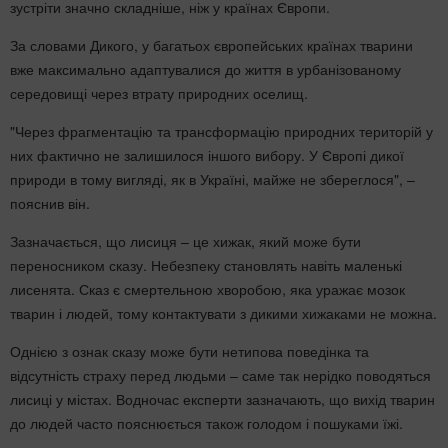
зустріти значно складніше, ніж у країнах Європи.
За словами Дикого, у багатьох європейських країнах тварини
вже максимально адаптувалися до життя в урбанізованому
середовищі через втрату природних оселищ.
"Через фрагментацію та трансформацію природних територій у
них фактично не залишилося іншого вибору. У Європі дикої
природи в тому вигляді, як в Україні, майже не збереглося", –
пояснив він.
Зазначається, що лисиця – це хижак, який може бути
переносником сказу. Небезпеку становлять навіть маленькі
лисенята. Сказ є смертельною хворобою, яка уражає мозок
тварин і людей, тому контактувати з дикими хижаками не можна.
Однією з ознак сказу може бути нетипова поведінка та
відсутність страху перед людьми – саме так нерідко поводяться
лисиці у містах. Водночас експерти зазначають, що вихід тварин
до людей часто пояснюється також голодом і пошуками їжі.