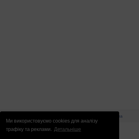
© Патріоти України 2026
Правова інформація
Реклама
Ми використовуємо cookies для аналізу
info
@
patrioty.org.ua
трафіку та реклами.
Детальніше